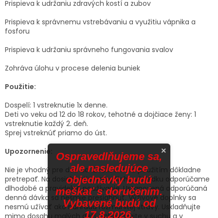
Prispieva k udržaniu zdravých kostí a zubov
Prispieva k správnemu vstrebávaniu a využitiu vápnika a
fosforu
Prispieva k udržaniu správneho fungovania svalov
Zohráva úlohu v procese delenia buniek
Použitie:
Dospelí: 1 vstreknutie 1x denne.
Deti vo veku od 12 do 18 rokov, tehotné a dojčiace ženy: 1
vstreknutie každý 2. deň.
Sprej vstreknúť priamo do úst.
×
Upozornenie:
Ospravedlňujeme sa,
ale nasledujúce
Nie je vhodný pre deti do 12 rokov. Pred použitím dôkladne
objednávky budú
pretrepať. Na dosiahnutie najlepšieho výsledku odporúčame
dlhodobé a pravidelné používanie. Ustanovená odporúčaná
meškať s doručením.
denná dávka sa nesmie presiahnuť. Výživové doplnky sa
Vybavené budú od
nesmú užívať ako náhrada rozmanitej stravy. Uskladňujte
17.8.2026.
mimo dosahu malých detí. Uchovávajte v suchu a v