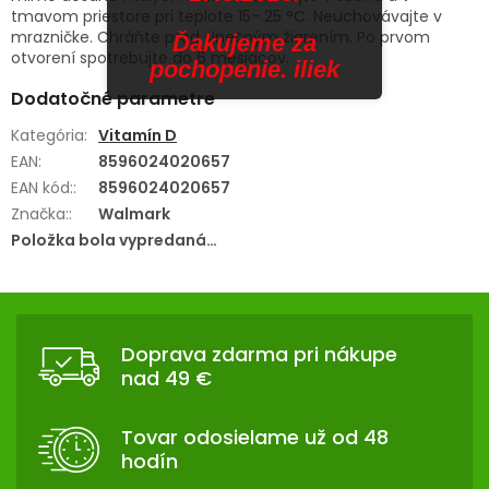
tmavom priestore pri teplote 15- 25 °C. Neuchovávajte v
mrazničke. Chráňte pred slnečným žiarením. Po prvom
Ďakujeme za
otvorení spotrebujte do 6 mesiacov.
pochopenie. iliek
Dodatočné parametre
Kategória
:
Vitamín D
EAN
:
8596024020657
EAN kód:
:
8596024020657
Značka:
:
Walmark
Položka bola vypredaná…
Z
Á
Doprava zdarma pri nákupe
P
nad 49 €
Ä
T
Tovar odosielame už od 48
I
hodín
E