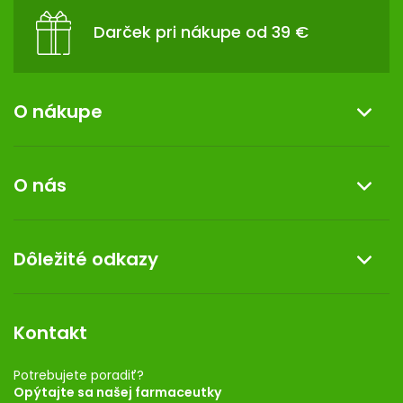
Darček pri nákupe od 39 €
O nákupe
Informácie o nákupe
O nás
Reklamácia a vrátenie tovaru
Doprava a platba
O nás
Dôležité odkazy
Darček k nákupu
Kontakt
Obchodné podmienky
Dermocentrum
Blog
Vernostný program
Kontakt
Rozhodnutie na prevádzku
Registrácia
Potrebujete poradiť?
Opýtajte sa našej farmaceutky