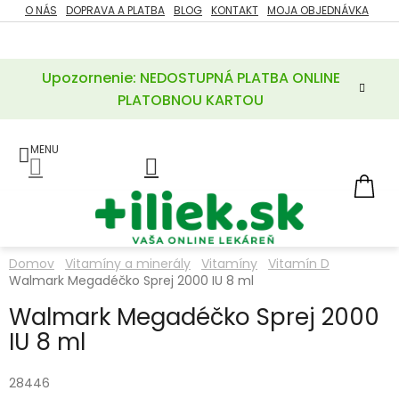
Prejsť
O NÁS
DOPRAVA A PLATBA
BLOG
KONTAKT
MOJA OBJEDNÁVKA
ZĽAVY
na
%
obsah
Upozornenie: NEDOSTUPNÁ PLATBA ONLINE
POTREBY
PRE
PLATOBNOU KARTOU
MATKU
A
DIEŤA
LIEKY
NÁ
KOŠ
VÝŽIVOVÉ
DOPLNKY
Domov
Vitamíny a minerály
Vitamíny
Vitamín D
Walmark Megadéčko Sprej 2000 IU 8 ml
VITAMÍNY
A
MINERÁLY
Walmark Megadéčko Sprej 2000
IU 8 ml
KOZMETIKA
28446