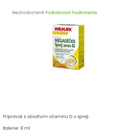
TRÁVENIE
Priemerné
Neohodnotené
Podrobnosti hodnotenia
hodnotenie
EROTIKA
produktu
je
BOLESŤ
0,0
z
5
DERMATOLÓGIA
hviezdičiek.
DENTÁLNA
HYGIENA
ZDRAVOTNÍCKE
POMÔCKY
PRÍRODNÉ
LIEKY
Prípravok s obsahom vitamínu D v spreji.
Balenie: 8 ml
VETERINA