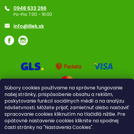
Ponuka pre firmy
0948 633 266
Značky
Po-Pia 7:00 - 16:00
Akcie a zľavy
info@iliek.sk
Súbory cookies používame na správne fungovanie
našej stránky, prispôsobenie obsahu a reklám,
poskytovanie funkcií sociálnych médií a na analýzu
návšetvnosti. Môžete prijať, zamietnuť alebo nastaviť
spracovanie cookies kliknutím na tlačidlá nižšie. Pre
opätovné nastavenie cookies kliknite na spodnej
časti stránky na "Nastavenia Cookies".
Pre firmy
Poradenstvo