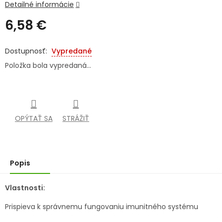
Detailné informácie
SENIORI
6,58 €
ZNAČKY
Jednotková
cena:
Vypredané
Prihlásenie
Položka bola vypredaná…
OPÝTAŤ SA
STRÁŽIŤ
Popis
Vlastnosti:
Prispieva k správnemu fungovaniu imunitného systému