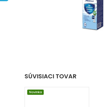
hviezdičiek.
SÚVISIACI TOVAR
Novinka