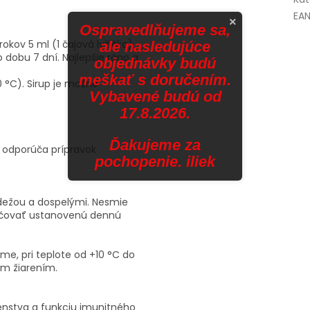
EA
×
Ospravedlňujeme sa,
okov 5 ml (1 čajová lyžička)
ale nasledujúce
 dobu 7 dní. Najlepšie ráno a
objednávky budú
meškať s doručením.
0 °C). Sirup je možné
Vybavené budú od
17.8.2026.
Ďakujeme za
a odporúča prípravok
pochopenie. iliek
ádežou a dospelými. Nesmie
račovať ustanovenú dennú
me, pri teplote od +10 °C do
m žiarením.
enstva a funkciu imunitného