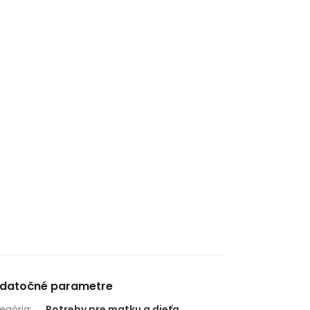
datočné parametre
egória
:
Potreby pre matku a dieťa