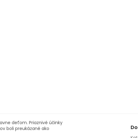
avne deťom. Priaznivé účinky
Do
tov boli preukázané ako
Kat