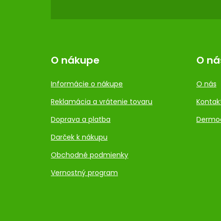
E
O nákupe
O ná
Informácie o nákupe
O nás
Reklamácia a vrátenie tovaru
Kontak
Doprava a platba
Dermo
Darček k nákupu
Obchodné podmienky
Vernostný program