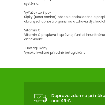
systému.
Výťažok zo šípok
Šípky (Rosa canina) pôsobia antioxidačne a prispi
obranyschopnosti organizmu a zdraviu dýchacích
Vitamín C
Vitamín C prispieva k správnej funkcii imunitného
antioxidant.
+ Betaglukány
Vysoko kvalitné prírodné betaglukány
Z
Á
P
Ä
T
Doprava zdarma pri nák
nad 49 €
I