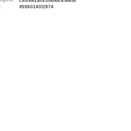
N
:
8596024012874