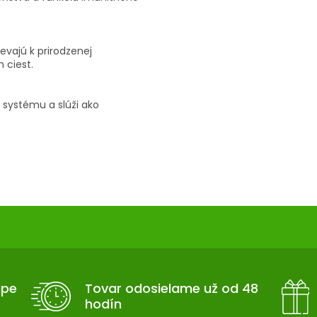
evajú k prirodzenej
 ciest.
 systému a slúži ako
upe
Tovar odosielame už od 48
hodín