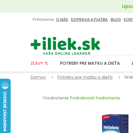
Prejsť
Upoz
na
obsah
Prihlásenie
O NÁS
DOPRAVA A PLATBA
BLOG
KON
ZĽAVY %
POTREBY PRE MATKU A DIEŤA
Domov
Potreby pre matku a dieťa
Wal
Priemerné
1 hodnotenie
Podrobnosti hodnotenia
hodnotenie
produktu
je
5,0
z
5