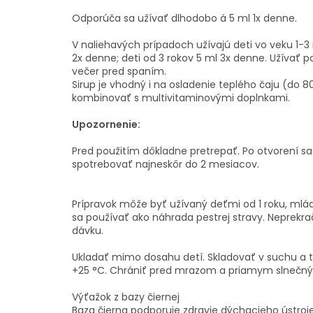
Odporúča sa užívať dlhodobo á 5 ml 1x denne.
V naliehavých prípadoch užívajú deti vo veku 1-3 r
2x denne; deti od 3 rokov 5 ml 3x denne. Užívať po
večer pred spaním.
Sirup je vhodný i na osladenie teplého čaju (do 8
kombinovať s multivitaminovými doplnkami.
Upozornenie:
Pred použitím dôkladne pretrepať. Po otvorení s
spotrebovať najneskôr do 2 mesiacov.
Prípravok môže byť užívaný deťmi od 1 roku, ml
sa používať ako náhrada pestrej stravy. Neprek
dávku.
Ukladať mimo dosahu detí. Skladovať v suchu a t
+25 °C. Chrániť pred mrazom a priamym slnečný
Výťažok z bazy čiernej
Baza čierna podporuje zdravie dýchacieho ústroj