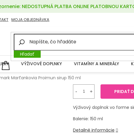
ornenie: NEDOSTUPNÁ PLATBA ONLINE PLATOBNOU KART
TAKT
MOJA OBJEDNÁVKA
Hľadať
LIEKY
VÝŽIVOVÉ DOPLNKY
VITAMÍNY A MINERÁLY
K
NÁKUPNÝ
KOŠÍK
mark Marťankovia Proimun sirup 150 ml
PRIDAŤ 
Výživový doplnok vo forme si
Balenie: 150 ml
Detailné informácie