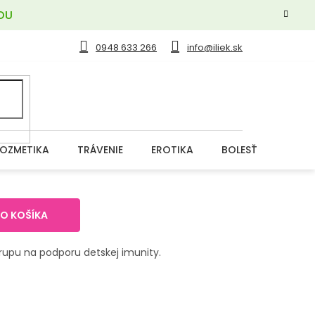
OU
0948 633 266
info@iliek.sk
OZMETIKA
TRÁVENIE
EROTIKA
BOLESŤ
DERM
DO KOŠÍKA
rupu na podporu detskej imunity.