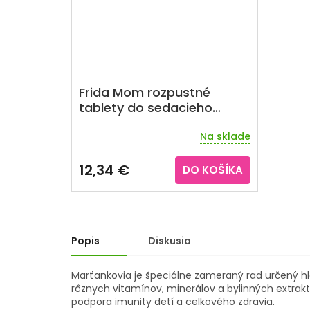
Frida Mom rozpustné
tablety do sedacieho
kúpeľa po pôrode
Na sklade
Priemerné
hodnotenie
produktu
12,34 €
DO KOŠÍKA
je
4,0
z
5
hviezdičiek.
Popis
Diskusia
Marťankovia je špeciálne zameraný rad určený hl
rôznych vitamínov, minerálov a bylinných extrak
podpora imunity detí a celkového zdravia.