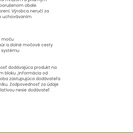
porušenom obale.
ení. Výrobca neručí za
o uchovávaním.
ia moču
úr a dolné močové cesty
o systému
nosť dodávajúca produkt na
m bloku „Informácia od
osoba zastupujúca dodávateľa
lníku. Zodpovednosť za údaje
slatívou nesie dodávateľ.