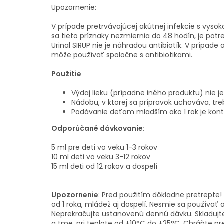
Upozornenie:
V prípade pretrvávajúcej akútnej infekcie s vysok
sa tieto príznaky nezmiernia do 48 hodín, je potr
Urinal SIRUP nie je náhradou antibiotík. V prípade
môže používať spoločne s antibiotikami.
Použitie
Výdaj lieku (prípadne iného produktu) nie je
Nádobu, v ktorej sa prípravok uchováva, tre
Podávanie deťom mladším ako 1 rok je kont
Odporúčané dávkovanie:
5 ml pre deti vo veku 1-3 rokov
10 ml deti vo veku 3-12 rokov
15 ml deti od 12 rokov a dospelí
Upozornenie
: Pred použitím dôkladne pretrepte!
od 1 roka, mládež aj dospelí. Nesmie sa používať 
Neprekračujte ustanovenú dennú dávku. Skladujt
a tme, pri teplote od +10°C do +25°C. Chráňte