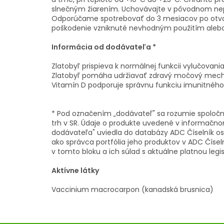
slnečným žiarením. Uchovávajte v pôvodnom ne
Odporúčame spotrebovať do 3 mesiacov po otvor
poškodenie vzniknuté nevhodným použitím aleb
Informácia od dodávateľa *
Zlatobyľ prispieva k normálnej funkcii vylučovan
Zlatobyľ pomáha udržiavať zdravý močový mech
Vitamín D podporuje správnu funkciu imunitnéh
* Pod označením „dodávateľ" sa rozumie spoloč
trh v SR. Údaje o produkte uvedené v informačno
dodávateľa" uviedla do databázy ADC Číselník 
ako správca portfólia jeho produktov v ADC Číse
v tomto bloku a ich súlad s aktuálne platnou legi
Aktívne látky
Vaccinium macrocarpon (kanadská brusnica)