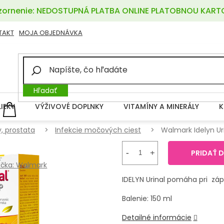
ornenie: NEDOSTUPNÁ PLATBA ONLINE PLATOBNOU KART
TAKT
MOJA OBJEDNÁVKA
Hľadať
LIEKY
VÝŽIVOVÉ DOPLNKY
VITAMÍNY A MINERÁLY
K
NÁKUPNÝ
KOŠÍK
, prostata
Infekcie močových ciest
Walmark Idelyn Uri
PRIDAŤ 
čka:
Walmark
IDELYN Urinal pomáha pri zá
Balenie: 150 ml
Detailné informácie