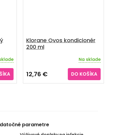
ý
Klorane Ovos kondicionér
200 ml
sklade
Na sklade
12,76 €
ŠÍKA
DO KOŠÍKA
datočné parametre
Výživové doplnky na infekcie