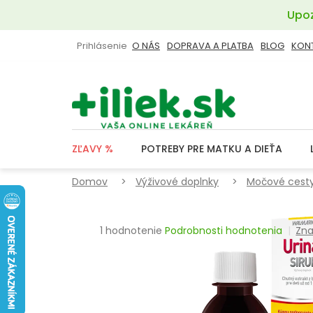
Prejsť
Upoz
na
obsah
Prihlásenie
O NÁS
DOPRAVA A PLATBA
BLOG
KON
ZĽAVY %
POTREBY PRE MATKU A DIEŤA
Domov
Výživové doplnky
Močové cesty
Priemerné
1 hodnotenie
Podrobnosti hodnotenia
Zna
hodnotenie
produktu
je
5,0
z
5