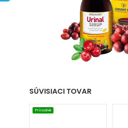
hviezdičiek.
SÚVISIACI TOVAR
Prírodné