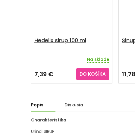
Hedelix sirup 100 ml
Sinu
Na sklade
Priem
hodno
produ
7,39 €
11,7
DO KOŠÍKA
je
4,0
z
5
hviezd
Popis
Diskusia
Charakteristika
Urinal SIRUP