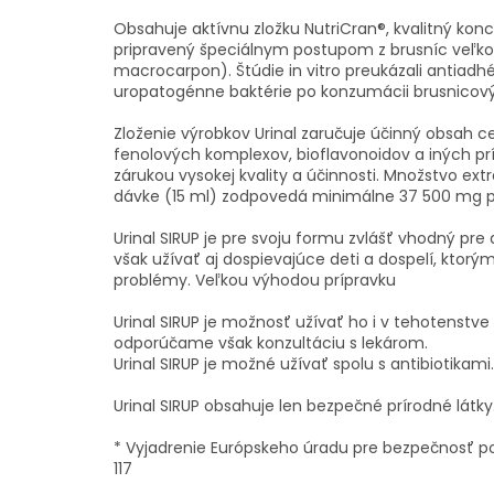
Obsahuje aktívnu zložku NutriCran®, kvalitný kon
pripravený špeciálnym postupom z brusníc veľk
macrocarpon). Štúdie in vitro preukázali antiad
uropatogénne baktérie po konzumácii brusnicov
Zloženie výrobkov Urinal zaručuje účinný obsah 
fenolových komplexov, bioflavonoidov a iných prí
zárukou vysokej kvality a účinnosti. Množstvo ex
dávke (15 ml) zodpovedá minimálne 37 500 mg p
Urinal SIRUP je pre svoju formu zvlášť vhodný pre 
však užívať aj dospievajúce deti a dospelí, ktorým
problémy. Veľkou výhodou prípravku
Urinal SIRUP je možnosť užívať ho i v tehotenstve
odporúčame však konzultáciu s lekárom.
Urinal SIRUP je možné užívať spolu s antibiotikami.
Urinal SIRUP obsahuje len bezpečné prírodné látky
* Vyjadrenie Európskeho úradu pre bezpečnosť p
117