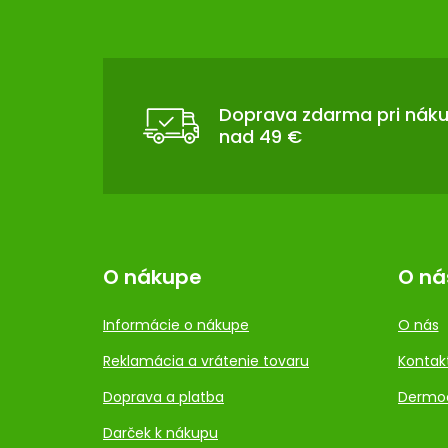
Z
Á
P
Ä
T
Doprava zdarma pri nák
nad 49 €
I
E
O nákupe
O ná
Informácie o nákupe
O nás
Reklamácia a vrátenie tovaru
Kontak
Doprava a platba
Dermo
Darček k nákupu