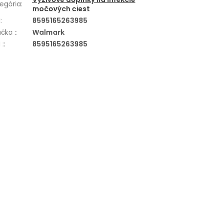
egória
:
močových ciest
N
:
8595165263985
čka :
:
Walmark
 :
:
8595165263985