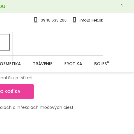
OU
0948 633 266
info@iliek.sk
OZMETIKA
TRÁVENIE
EROTIKA
BOLESŤ
DERM
nal Sirup 150 ml
DO KOŠÍKA
paloch a infekciách močových ciest.