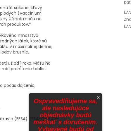
Kat
centrát sušenej šťavy
EA
oplodých (Vaccinium
hézny účinok moču na
Zna
ých produktov.*
EAN
celkového množstva
rodných látok, ktoré sú
traktu v maximálnej dennej
lodov brusníc.
deti už od 1 roka. Môžu ho
 robí prehĺtanie tabliet
 a počas dojčenia,
×
Ospravedlňujeme sa,
ale nasledujúce
.
objednávky budú
otravín (EFSA): EFSA-Q-2008-
meškať s doručením.
Vybavené budú od