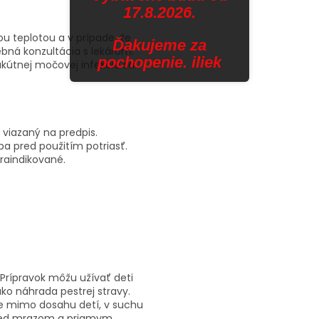
17.8.2026.
ou teplotou a v prípade, že
Ďakujeme za
ebná konzultácia s lekárom.
pochopenie. iliek
 akútnej močovej infekcie sa
 viazaný na predpis.
ba pred použitím potriasť.
raindikované.
 Prípravok môžu užívať deti
ako náhrada pestrej stravy.
e mimo dosahu detí, v suchu
 pred mrazom a priamym