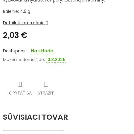
vyživovať a hydratovať pery. Obsahuje vitamíny.
SENIORI
Balenie: 4,5 g
ZNAČKY
Detailné informácie
2,03 €
Prihlásenie
Jednotková
cena:
Na sklade
Môžeme doručiť do:
10.8.2026
OPÝTAŤ SA
STRÁŽIŤ
SÚVISIACI TOVAR