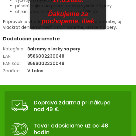
pôsobí hojivo na popraskané a vysušené pery,
chráni pred slnečným žiarením (SPF 5).
Ďakujeme za
pochopenie. iliek
Prípravok je vhodný na bežné použitie. Podľa potreby, aj
viackrát denne naniesť v rovnomernej vrstve na pery.
Dodatočné parametre
Kategória
:
Balzamy a lesky na pery
EAN
:
8586002230048
EAN kód:
:
8586002230048
Značka:
:
Vitalos
Z
Á
Doprava zdarma pri nákupe
P
nad 49 €
Ä
T
Tovar odosielame už od 48
I
hodín