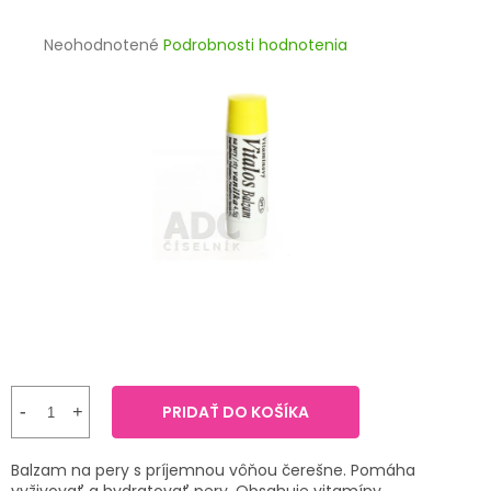
TRÁVENIE
Priemerné
Neohodnotené
Podrobnosti hodnotenia
hodnotenie
EROTIKA
produktu
je
BOLESŤ
0,0
z
5
DERMATOLÓGIA
hviezdičiek.
DENTÁLNA
HYGIENA
ZDRAVOTNÍCKE
POMÔCKY
PRÍRODNÉ
LIEKY
PRIDAŤ DO KOŠÍKA
VETERINA
Balzam na pery s príjemnou vôňou čerešne. Pomáha