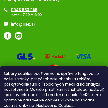
Opýtajte sa našej farmaceutky
Ponuka pre firmy
0948 633 266
Značky
Po-Pia 7:00 - 16:00
Akcie a zľavy
info@iliek.sk
Súbory cookies používame na správne fungovanie
našej stránky, prispôsobenie obsahu a reklám,
poskytovanie funkcií sociálnych médií a na analýzu
návšetvnosti. Môžete prijať, zamietnuť alebo nastaviť
spracovanie cookies kliknutím na tlačidlá nižšie. Pre
opätovné nastavenie cookies kliknite na spodnej
časti stránky na "Nastavenia Cookies".
Pre firmy
Poradenstvo