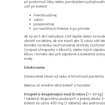
pri podvrtnutí kĺbu alebo pomliaždení pohybové
užiť pri bolesti:
menštruačnej
zubov
pooperačnej
po nastrihnutí hrádze a po pôrode
Ak sa do 5 dní nebudete cítiť lepšie alebo sa bude
obrátiť na lekára. Ak ste starší ako 12 rokov váš
Ibutabs na liečbu reumatoidnej artritídy (ochoreni
(rozpad chrupavky v kĺboch), alebo iných zápalov
kĺbov, rovnako ako pre zápalové a bolestivé stav
svaly.
Dávkovanie:
Dávkovanie závisí od veku a hmotnosti pacienta.
Mierna až stredne silná bolesť a horúčka:
Dospelí a dospievajúci nad 12 rokov (
>= 40 kg):
1 tableta) ibuprofénu podaných v jednej dávke 3
bolesti sa užíva 400 mg (1 tableta) ako jednora