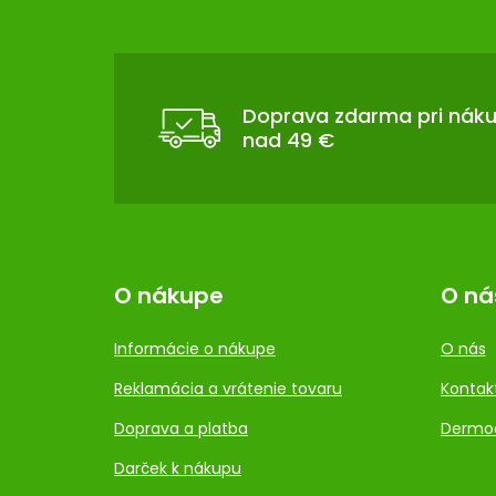
Z
Á
P
Ä
T
Doprava zdarma pri nák
nad 49 €
I
E
O nákupe
O ná
Informácie o nákupe
O nás
Reklamácia a vrátenie tovaru
Kontak
Doprava a platba
Dermo
Darček k nákupu