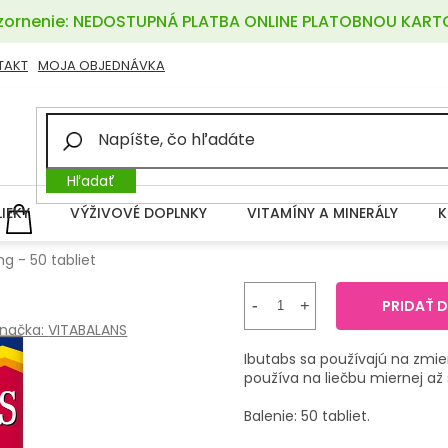
ornenie: NEDOSTUPNÁ PLATBA ONLINE PLATOBNOU KART
TAKT
MOJA OBJEDNÁVKA
Hľadať
LIEKY
VÝŽIVOVÉ DOPLNKY
VITAMÍNY A MINERÁLY
K
NÁKUPNÝ
KOŠÍK
g - 50 tabliet
PRIDAŤ 
načka:
VITABALANS
Ibutabs sa používajú na zmier
používa na liečbu miernej až s
Balenie: 50 tabliet.