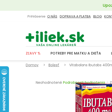
Prejsť
Upoz
na
obsah
Prihlásenie
O NÁS
DOPRAVA A PLATBA
BLOG
KON
ZĽAVY %
POTREBY PRE MATKU A DIEŤA
Domov
Bolesť
Vitabalans Ibutabs 400m
Priemerné
Neohodnotené
Podrobnosti hodnotenia
Z
hodnotenie
produktu
je
0,0
z
5