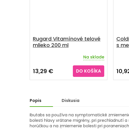
Rugard Vitamínové telové
Cold
mlieko 200 ml
s me
Na sklade
13,29 €
10,9
DO KOŠÍKA
Popis
Diskusia
Ibutabs sa používa na symptomatické zmiernenie 
bolesti hlavy vrátane migrény, pri prechladnutí
horúčkou a na zmiernenie bolesti pri poraneniac