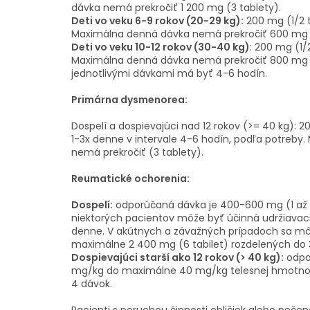
dávka nemá prekročiť 1 200 mg (3 tablety).
Deti vo veku 6-9 rokov (20-29 kg):
200 mg (1/2 t
Maximálna denná dávka nemá prekročiť 600 mg (1
Deti vo veku 10-12 rokov (30-40 kg)
: 200 mg (1/
Maximálna denná dávka nemá prekročiť 800 mg (
jednotlivými dávkami má byť 4-6 hodín.
Primárna dysmenorea:
Dospelí a dospievajúci nad 12 rokov (>= 40 kg): 2
1-3x denne v intervale 4-6 hodín, podľa potreby
nemá prekročiť (3 tablety).
Reumatické ochorenia:
Dospelí:
odporúčaná dávka je 400-600 mg (1 až 1 
niektorých pacientov môže byť účinná udržiava
denne. V akútnych a závažných prípadoch sa mô
maximálne 2 400 mg (6 tabilet) rozdelených do 
Dospievajúci starší ako 12 rokov (> 40 kg):
odpo
mg/kg do maximálne 40 mg/kg telesnej hmotnos
4 dávok.