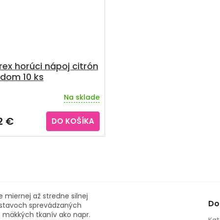
rex horúci nápoj citrón
dom 10 ks
Na sklade
2 €
DO KOŠÍKA
miernej až stredne silnej
Do
 a stavoch sprevádzaných
h mäkkých tkanív ako napr.