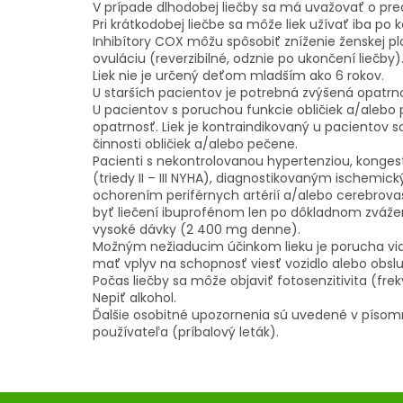
V prípade dlhodobej liečby sa má uvažovať o pr
Pri krátkodobej liečbe sa môže liek užívať iba po k
Inhibítory COX môžu spôsobiť zníženie ženskej p
ovuláciu (reverzibilné, odznie po ukončení liečby)
Liek nie je určený deťom mladším ako 6 rokov.
U starších pacientov je potrebná zvýšená opatrnos
U pacientov s poruchou funkcie obličiek a/alebo
opatrnosť. Liek je kontraindikovaný u pacientov
činnosti obličiek a/alebo pečene.
Pacienti s nekontrolovanou hypertenziou, konge
(triedy II – III NYHA), diagnostikovaným ischemi
ochorením periférnych artérií a/alebo cerebro
byť liečení ibuprofénom len po dôkladnom zváže
vysoké dávky (2 400 mg denne).
Možným nežiaducim účinkom lieku je porucha vid
mať vplyv na schopnosť viesť vozidlo alebo obslu
Počas liečby sa môže objaviť fotosenzitivita (fr
Nepiť alkohol.
Ďalšie osobitné upozornenia sú uvedené v písomn
používateľa (príbalový leták).