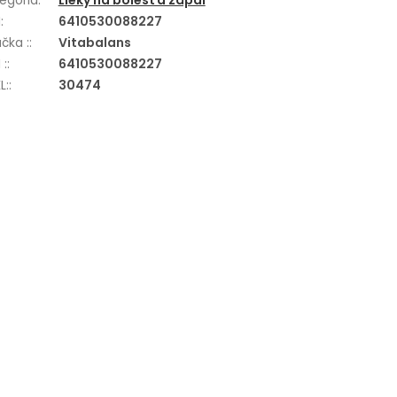
egória
:
Lieky na bolesť a zápal
N
:
6410530088227
čka :
:
Vitabalans
 :
:
6410530088227
L:
:
30474