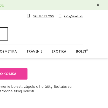
OU
0948 633 266
info@iliek.sk
OZMETIKA
TRÁVENIE
EROTIKA
BOLESŤ
DERM
DO KOŠÍKA
nenie bolesti, zápalu a horúčky. Ibutabs sa
tredne silnej bolesti.