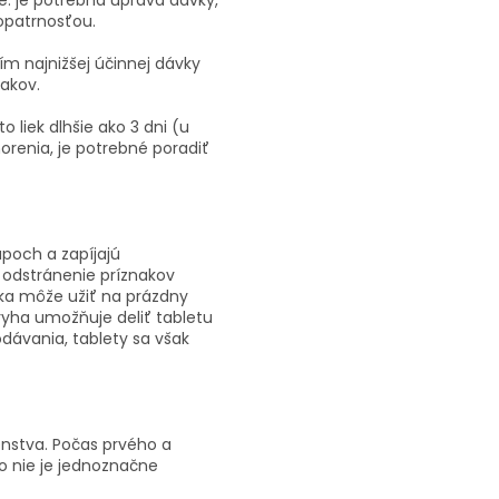
e: je potrebná úprava dávky,
opatrnosťou.
 najnižšej účinnej dávky
nakov.
o liek dlhšie ako 3 dni (u
orenia, je potrebné poradiť
upoch a zapíjajú
 odstránenie príznakov
ka môže užiť na prázdny
 ryha umožňuje deliť tabletu
dávania, tablety sa však
enstva. Počas prvého a
o nie je jednoznačne