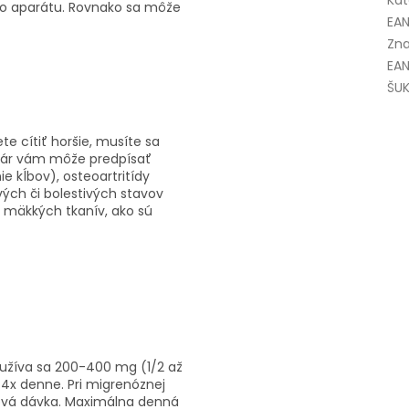
Kat
ho aparátu. Rovnako sa môže
EA
Zna
EAN
ŠUK
te cítiť horšie, musíte sa
 lekár vám môže predpísať
e kĺbov), osteoartritídy
ých či bolestivých stavov
y mäkkých tkanív, ako sú
 užíva sa 200-400 mg (1/2 až
-4x denne. Pri migrenóznej
zová dávka. Maximálna denná