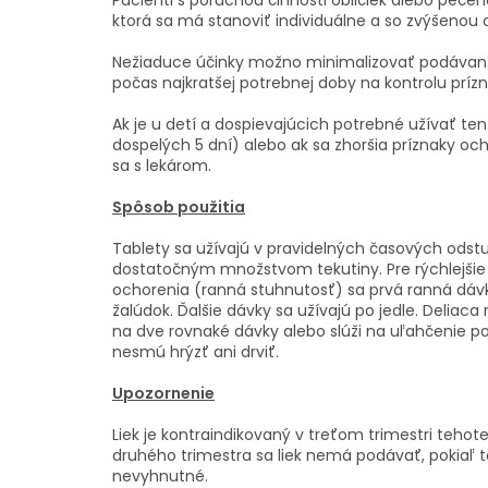
Pacienti s poruchou činnosti obličiek alebo pečen
ktorá sa má stanoviť individuálne a so zvýšenou 
Nežiaduce účinky možno minimalizovať podávaním
počas najkratšej potrebnej doby na kontrolu príz
Ak je u detí a dospievajúcich potrebné užívať tent
dospelých 5 dní) alebo ak sa zhoršia príznaky och
sa s lekárom.
Spôsob použitia
Tablety sa užívajú v pravidelných časových odst
dostatočným množstvom tekutiny. Pre rýchlejšie
ochorenia (ranná stuhnutosť) sa prvá ranná dáv
žalúdok. Ďalšie dávky sa užívajú po jedle. Deliaca
na dve rovnaké dávky alebo slúži na uľahčenie po
nesmú hrýzť ani drviť.
Upozornenie
Liek je kontraindikovaný v treťom trimestri tehot
druhého trimestra sa liek nemá podávať, pokiaľ t
nevyhnutné.