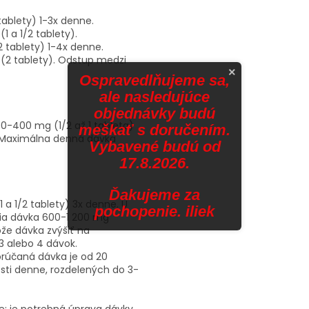
ablety) 1-3x denne.
 a 1/2 tablety).
2 tablety) 1-4x denne.
2 tablety). Odstup medzi
×
Ospravedlňujeme sa,
ale nasledujúce
objednávky budú
00-400 mg (1/2 až 1 tableta)
meškať s doručením.
. Maximálna denná dávka
Vybavené budú od
17.8.2026.
Ďakujeme za
a 1/2 tablety) 3x denne. U
pochopenie. iliek
cia dávka 600-1 200 mg
že dávka zvýšiť na
3 alebo 4 dávok.
rúčaná dávka je od 20
ti denne, rozdelených do 3-