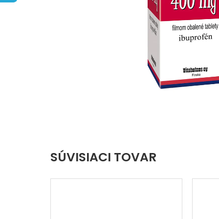
hviezdičiek.
SÚVISIACI TOVAR