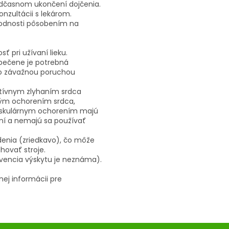
edčasnom ukončení dojčenia.
onzultácii s lekárom.
lodnosti pôsobením na
.
ť pri užívaní lieku.
 pečene je potrebná
 so závažnou poruchou
stívnym zlyhaním srdca
ckým ochorením srdca,
vaskulárnym ochorením majú
ní a nemajú sa používať
enia (zriedkavo), čo môže
hovať stroje.
ekvencia výskytu je neznáma).
ej informácii pre