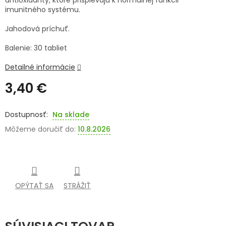
antioxidanty, ktoré prispievajú k normálnej funkcii
imunitného systému.
SENIORI
Jahodová príchuť.
ZNAČKY
Balenie: 30 tabliet
Prihlásenie
Detailné informácie
3,40 €
Jednotková
cena:
Na sklade
Môžeme doručiť do:
10.8.2026
OPÝTAŤ SA
STRÁŽIŤ