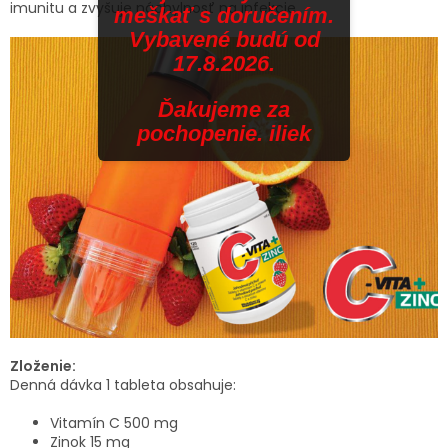
imunitu a zvyšuje náchylnosť na infekcie.
meškať s doručením.
Vybavené budú od
17.8.2026.
Ďakujeme za
pochopenie. iliek
Zloženie:
Denná dávka 1 tableta obsahuje:
Vitamín C 500 mg
Zinok 15 mg