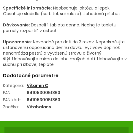
Špecifické informácie:
Neobsahuje laktózu a lepok.
Obsahuje sladidlá (sorbitol, sukralóza). Jahodová príchuť.
Dávkovanie:
Dospelí 1 tableta denne. Nechajte tabletu
pomaly rozpustiť v ústach.
Upozornenie
: Nevhodné pre deti do 3 rokov. Neprekračujte
ustanovenú odporúčanú dennú dávku. Výživový doplnok
nenahrádza pestrú a vyváženú stravu a životný
štýl. Uchovávajte mimo dosahu malých detí. Uchovávajte v
suchu pri izbovej teplote.
Dodatočné parametre
Kategória
:
Vitamín C
EAN
:
6410530051863
EAN kód:
:
6410530051863
Značka:
:
Vitabalans
Z
Á