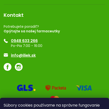
Obchodné podmienky
Dermocentrum
Blog
Vernostný program
Kontakt
Rozhodnutie na prevádzku
Registrácia
Potrebujete poradiť?
Opýtajte sa našej farmaceutky
Ponuka pre firmy
0948 633 266
Značky
Po-Pia 7:00 - 16:00
Akcie a zľavy
info@iliek.sk
Súbory cookies používame na správne fungovanie