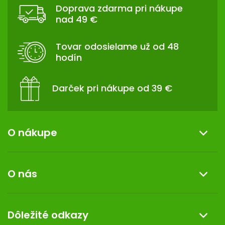
Doprava zdarma pri nákupe
P
nad 49 €
Ä
T
Tovar odosielame už od 48
I
hodín
E
Darček pri nákupe od 39 €
O nákupe
Informácie o nákupe
O nás
Reklamácia a vrátenie tovaru
Doprava a platba
O nás
Dôležité odkazy
Darček k nákupu
Kontakt