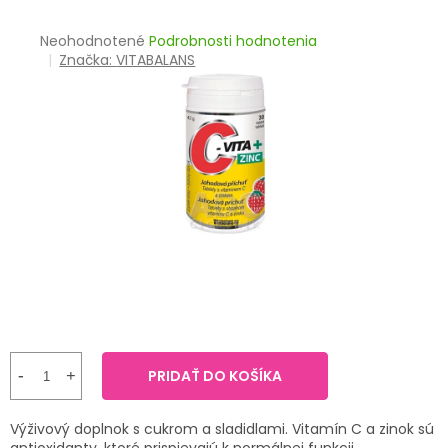
TRÁVENIE
Priemerné
Neohodnotené
Podrobnosti hodnotenia
hodnotenie
Značka:
VITABALANS
EROTIKA
produktu
je
BOLESŤ
0,0
z
5
DERMATOLÓGIA
hviezdičiek.
DENTÁLNA
HYGIENA
ZDRAVOTNÍCKE
POMÔCKY
PRÍRODNÉ
LIEKY
PRIDAŤ DO KOŠÍKA
VETERINA
Výživový doplnok s cukrom a sladidlami. Vitamín C a zinok sú