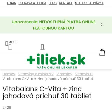
Prejsť
O NÁS
DOPRAVA A PLATBA
BLOG
KONTAKT
MOJA OBJEDNÁVKA
ZĽAVY
na
%
obsah
Upozornenie: NEDOSTUPNÁ PLATBA ONLINE
POTREBY
PRE
PLATOBNOU KARTOU
MATKU
A
DIEŤA
LIEKY
NÁ
KOŠ
VÝŽIVOVÉ
DOPLNKY
Domov
Vitamíny a minerály
Vitamíny
Vitamín C
Vitabalans C-Vita + zinc jahodová príchuť 30 tabliet
VITAMÍNY
A
MINERÁLY
Vitabalans C-Vita + zinc
jahodová príchuť 30 tabliet
KOZMETIKA
24211