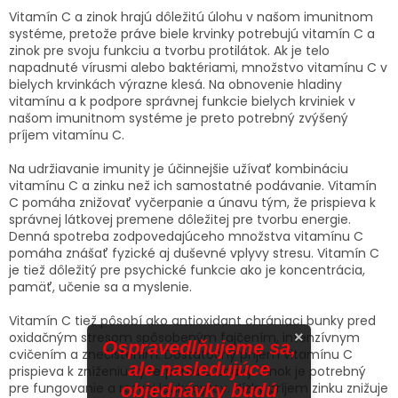
Vitamín C a zinok hrajú dôležitú úlohu v našom imunitnom
systéme, pretože práve biele krvinky potrebujú vitamín C a
zinok pre svoju funkciu a tvorbu protilátok. Ak je telo
napadnuté vírusmi alebo baktériami, množstvo vitamínu C v
bielych krvinkách výrazne klesá. Na obnovenie hladiny
vitamínu a k podpore správnej funkcie bielych krviniek v
našom imunitnom systéme je preto potrebný zvýšený
príjem vitamínu C.
Na udržiavanie imunity je účinnejšie užívať kombináciu
vitamínu C a zinku než ich samostatné podávanie. Vitamín
C pomáha znižovať vyčerpanie a únavu tým, že prispieva k
správnej látkovej premene dôležitej pre tvorbu energie.
Denná spotreba zodpovedajúceho množstva vitamínu C
pomáha znášať fyzické aj duševné vplyvy stresu. Vitamín C
je tiež dôležitý pre psychické funkcie ako je koncentrácia,
pamäť, učenie sa a myslenie.
Vitamín C tiež pôsobí ako antioxidant chrániaci bunky pred
×
oxidačným stresom spôsobeným fajčením, intenzívnym
Ospravedlňujeme sa,
cvičením a znečistením. Dostatočný príjem vitamínu C
ale nasledujúce
prispieva k zníženiu vyčerpania a únavy. Zinok je potrebný
objednávky budú
pre fungovanie a rozvoj leukocytov. Nízky príjem zinku znižuje