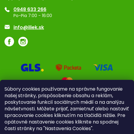
Ponuka pre firmy
0948 633 266
Značky
Po-Pia 7:00 - 16:00
Akcie a zľavy
info@iliek.sk
Súbory cookies používame na správne fungovanie
našej stránky, prispôsobenie obsahu a reklám,
poskytovanie funkcií sociálnych médií a na analýzu
návšetvnosti. Môžete prijať, zamietnuť alebo nastaviť
spracovanie cookies kliknutím na tlačidlá nižšie. Pre
opätovné nastavenie cookies kliknite na spodnej
časti stránky na "Nastavenia Cookies".
Pre firmy
Poradenstvo