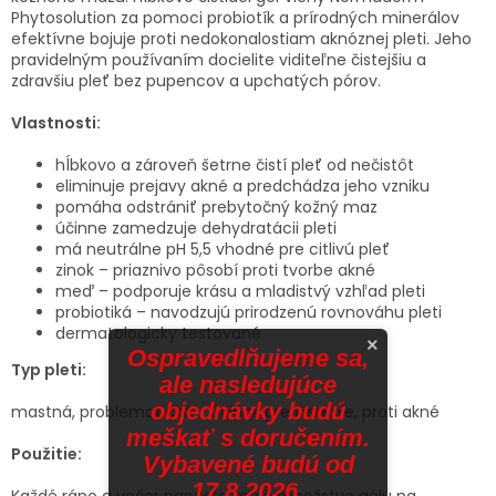
Phytosolution za pomoci probiotík a prírodných minerálov
efektívne bojuje proti nedokonalostiam aknóznej pleti. Jeho
pravidelným používaním docielite viditeľne čistejšiu a
zdravšiu pleť bez pupencov a upchatých pórov.
Vlastnosti:
hĺbkovo a zároveň šetrne čistí pleť od nečistôt
eliminuje prejavy akné a predchádza jeho vzniku
pomáha odstrániť prebytočný kožný maz
účinne zamedzuje dehydratácii pleti
má neutrálne pH 5,5 vhodné pre citlivú pleť
zinok – priaznivo pôsobí proti tvorbe akné
meď – podporuje krásu a mladistvý vzhľad pleti
probiotiká – navodzujú prirodzenú rovnováhu pleti
dermatologicky testované
×
Ospravedlňujeme sa,
Typ pleti:
ale nasledujúce
objednávky budú
mastná, problematická - ú
činok pre
čistenie, proti akné
meškať s doručením.
Použitie:
Vybavené budú od
17.8.2026.
Každé ráno a večer naneste malé množstvo gélu na