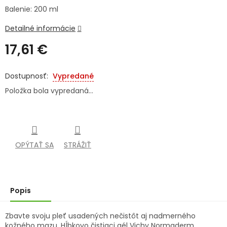
Balenie: 200 ml
SENIORI
Detailné informácie
ZNAČKY
17,61 €
Prihlásenie
Jednotková
cena:
Vypredané
Položka bola vypredaná…
OPÝTAŤ SA
STRÁŽIŤ
Popis
Zbavte svoju pleť usadených nečistôt aj nadmerného
kožného mazu. Hĺbkovo čistiaci gél Vichy Normaderm