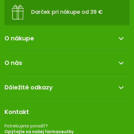
Darček pri nákupe od 39 €
O nákupe
Informácie o nákupe
O nás
Reklamácia a vrátenie tovaru
Doprava a platba
O nás
Dôležité odkazy
Darček k nákupu
Kontakt
Obchodné podmienky
Dermocentrum
Blog
Vernostný program
Kontakt
Rozhodnutie na prevádzku
Registrácia
Potrebujete poradiť?
Opýtajte sa našej farmaceutky