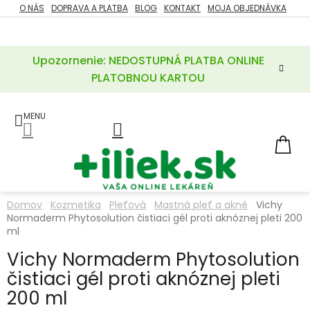
Prejsť
O NÁS
DOPRAVA A PLATBA
BLOG
KONTAKT
MOJA OBJEDNÁVKA
ZĽAVY
na
%
obsah
Upozornenie: NEDOSTUPNÁ PLATBA ONLINE
POTREBY
PRE
PLATOBNOU KARTOU
MATKU
A
DIEŤA
LIEKY
NÁ
KOŠ
VÝŽIVOVÉ
DOPLNKY
Domov
Kozmetika
Pleťová
Mastná pleť a akné
Vichy
Normaderm Phytosolution čistiaci gél proti aknóznej pleti 200
VITAMÍNY
A
ml
MINERÁLY
Vichy Normaderm Phytosolution
čistiaci gél proti aknóznej pleti
KOZMETIKA
200 ml