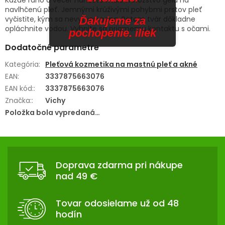
navlhčenú pleť. Jemnými krúživými pohybmi prstov pleť
vyčistite, kým sa nevytvorí pena. Potom tvár dôkladne
Ďakujeme za
opláchnite vodou. Vyhnite sa priamemu kontaktu s očami.
pochopenie. iliek
Dodatočné parametre
Kategória
:
Pleťová kozmetika na mastnú pleť a akné
EAN
:
3337875663076
EAN kód:
:
3337875663076
Značka:
:
Vichy
Položka bola vypredaná…
Z
Á
Doprava zdarma pri nákupe
P
nad 49 €
Ä
T
Tovar odosielame už od 48
I
hodín
E