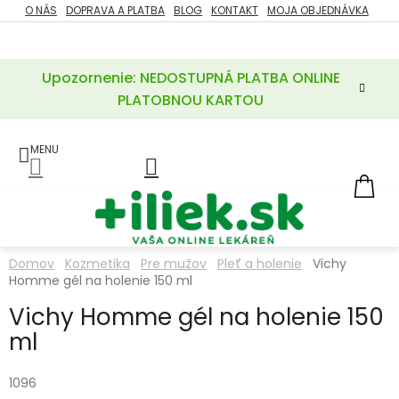
Prejsť
O NÁS
DOPRAVA A PLATBA
BLOG
KONTAKT
MOJA OBJEDNÁVKA
ZĽAVY
na
%
obsah
Upozornenie: NEDOSTUPNÁ PLATBA ONLINE
POTREBY
PRE
PLATOBNOU KARTOU
MATKU
A
DIEŤA
LIEKY
NÁ
KOŠ
VÝŽIVOVÉ
DOPLNKY
Domov
Kozmetika
Pre mužov
Pleť a holenie
Vichy
Homme gél na holenie 150 ml
VITAMÍNY
A
MINERÁLY
Vichy Homme gél na holenie 150
ml
KOZMETIKA
1096