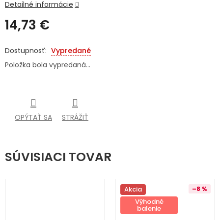
Detailné informácie
SENIORI
14,73 €
ZNAČKY
Jednotková
cena:
Vypredané
Prihlásenie
Položka bola vypredaná…
OPÝTAŤ SA
STRÁŽIŤ
SÚVISIACI TOVAR
Akcia
–8 %
Výhodné
balenie