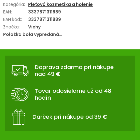
Kategória
:
Pleťová kozmetika a holenie
EAN
:
3337871311889
EAN kód:
:
3337871311889
Značka:
:
Vichy
Položka bola vypredaná…
Z
Á
Doprava zdarma pri nákupe
P
nad 49 €
Ä
T
Tovar odosielame už od 48
I
hodín
E
Darček pri nákupe od 39 €