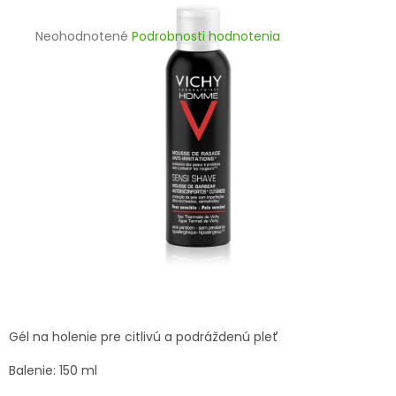
TRÁVENIE
Priemerné
Neohodnotené
Podrobnosti hodnotenia
hodnotenie
EROTIKA
produktu
je
BOLESŤ
0,0
z
5
DERMATOLÓGIA
hviezdičiek.
DENTÁLNA
HYGIENA
ZDRAVOTNÍCKE
POMÔCKY
PRÍRODNÉ
LIEKY
Gél na holenie pre citlivú a podráždenú pleť
Balenie: 150 ml
VETERINA