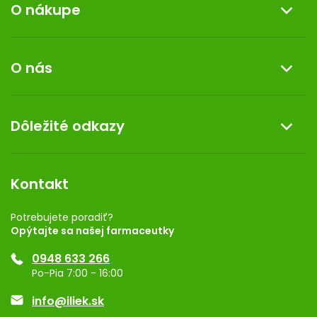
O nákupe
Informácie o nákupe
O nás
Reklamácia a vrátenie tovaru
Doprava a platba
O nás
Dôležité odkazy
Darček k nákupu
Kontakt
Obchodné podmienky
Dermocentrum
Blog
Vernostný program
Kontakt
Rozhodnutie na prevádzku
Registrácia
Potrebujete poradiť?
Opýtajte sa našej farmaceutky
Ponuka pre firmy
0948 633 266
Značky
Po-Pia 7:00 - 16:00
Akcie a zľavy
info@iliek.sk