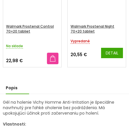
Walmark Prostenal Control
Walmark Prostenal Night
70+20 tabliet
70+20 tabliet
Vypredané
Priemerné
Na sklade
hodnotenie
produktu
DETAIL
20,55 €
je
22,98 €
4,0
z
5
hviezdičiek.
Popis
Gél na holenie Vichy Homme Anti-Irritation je špeciálne
navrhnutý pre ľahké oholenie bez podráždenia. Má
upokojujúci účinok
proti začervenaniu po holení.
Vlastnosti: