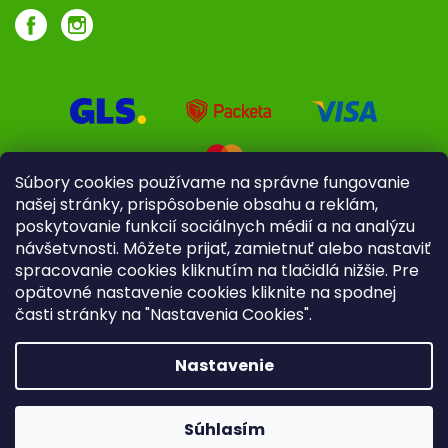
Súbory cookies používame na správne fungovanie
našej stránky, prispôsobenie obsahu a reklám,
poskytovanie funkcií sociálnych médií a na analýzu
návšetvnosti. Môžete prijať, zamietnuť alebo nastaviť
spracovanie cookies kliknutím na tlačidlá nižšie. Pre
opätovné nastavenie cookies kliknite na spodnej
časti stránky na "Nastavenia Cookies".
Pre firmy
Poradenstvo
Nastavenie
Copyright 2026
iliek.sk
. Všetky práva vyhradené.
Upraviť
nastavenie cookies
Súhlasím
Vytvoril Shoptet
|
mime digital