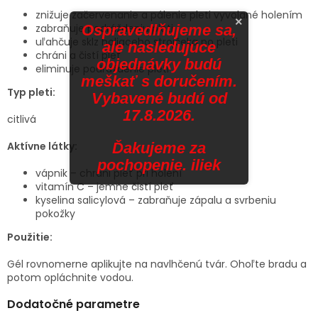
znižuje začervenanie a pálenie pleti vyvolané holením
×
Ospravedlňujeme sa,
zabraňuje podráždeniu pleti
uľahčuje sklz holiaceho strojčeka po pleti
ale nasledujúce
chráni a čistí pleť
objednávky budú
eliminuje podráždenie pleti
meškať s doručením.
Typ pleti:
Vybavené budú od
17.8.2026.
citlivá
Ďakujeme za
Aktívne látky:
pochopenie. iliek
vápnik – chráni pleť pri holení
vitamín C – jemne čistí pleť
kyselina salicylová – zabraňuje zápalu a svrbeniu
pokožky
Použitie:
Gél rovnomerne aplikujte na navlhčenú tvár. Ohoľte bradu a
potom opláchnite vodou.
Dodatočné parametre