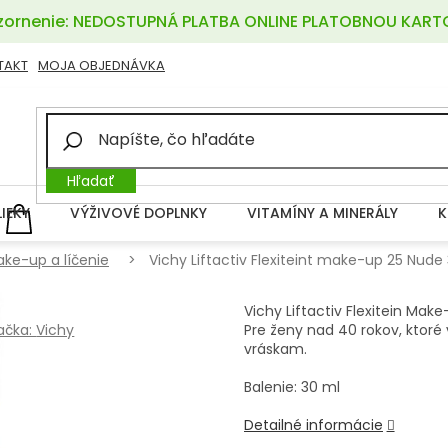
ornenie: NEDOSTUPNÁ PLATBA ONLINE PLATOBNOU KART
TAKT
MOJA OBJEDNÁVKA
Hľadať
LIEKY
VÝŽIVOVÉ DOPLNKY
VITAMÍNY A MINERÁLY
K
NÁKUPNÝ
KOŠÍK
ke-up a líčenie
Vichy Liftactiv Flexiteint make-up 25 Nude
Vichy Liftactiv Flexitein Make-
ačka:
Vichy
Pre ženy nad 40 rokov, ktoré
vráskam.
Balenie: 30 ml
Detailné informácie