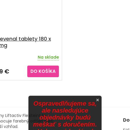
evenal tablety 180 x
 mg
Na sklade
erné
tenie
ktu
9 €
DO KOŠÍKA
ičiek.
×
Ospravedlňujeme sa,
ale nasledujúce
Liftactiv Flexiteint to
objednávky budú
Do
ocuje farebný odtieň pleti,
meškať s doručením.
ší vzhľad.
Kat