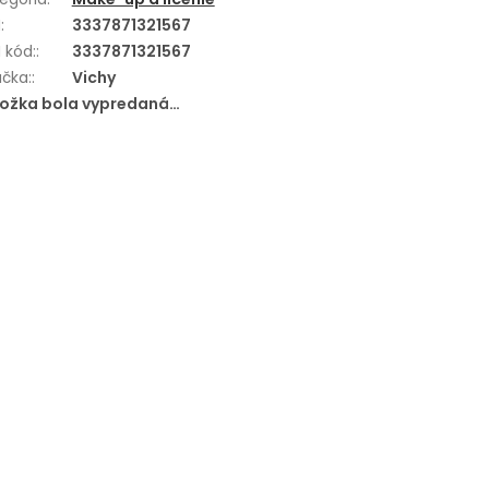
N
:
3337871321567
 kód:
:
3337871321567
čka:
:
Vichy
ložka bola vypredaná…