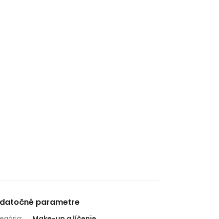
datočné parametre
egória
:
Make-up a líčenie