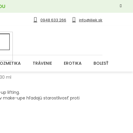
OU
0948 633 266
info@iliek.sk
OZMETIKA
TRÁVENIE
EROTIKA
BOLESŤ
DERM
 30 ml
up lifting.
 v make-upe hľadajú starostlivosť proti