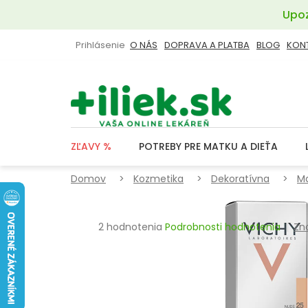
Prejsť
Upoz
na
obsah
Prihlásenie
O NÁS
DOPRAVA A PLATBA
BLOG
KON
ZĽAVY %
POTREBY PRE MATKU A DIEŤA
Domov
Kozmetika
Dekoratívna
Ma
Priemerné
2 hodnotenia
Podrobnosti hodnotenia
Zn
hodnotenie
produktu
je
4,0
z
5