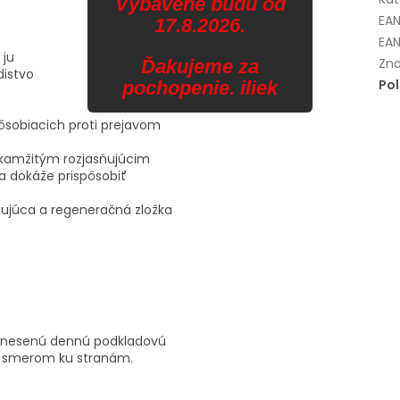
Vybavené budú od
EA
17.8.2026.
EAN
 ju
Zna
Ďakujeme za
distvo
Po
pochopenie. iliek
pôsobiacich proti prejavom
 okamžitým rozjasňujúcim
a dokáže prispôsobiť
ňujúca a regeneračná zložka
nanesenú dennú podkladovú
na smerom ku stranám.