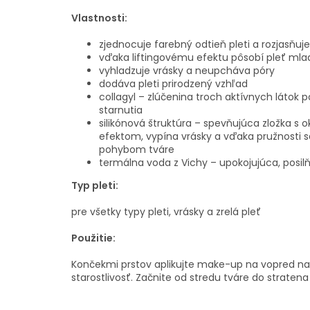
Vlastnosti:
zjednocuje farebný odtieň pleti a rozjasňuje
vďaka liftingovému efektu pôsobí pleť mla
vyhladzuje vrásky a neupcháva póry
dodáva pleti prirodzený vzhľad
collagyl – zlúčenina troch aktívnych látok 
starnutia
silikónová štruktúra – spevňujúca zložka s
efektom, vypína vrásky a vďaka pružnosti s
pohybom tváre
termálna voda z Vichy – upokojujúca, posil
Typ pleti:
pre všetky typy pleti, vrásky a zrelá pleť
Použitie:
Končekmi prstov aplikujte make-up na vopred 
starostlivosť. Začnite od stredu tváre do strate