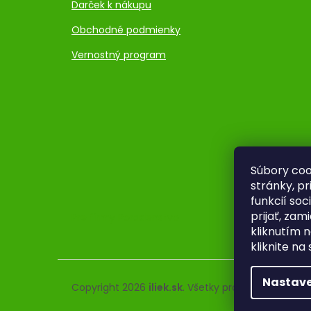
Darček k nákupu
Obchodné podmienky
Vernostný program
Súbory coo
stránky, p
funkcií so
prijať, zam
Pre firmy
Poradenstvo
kliknutím n
kliknite na
Nastave
Copyright 2026
iliek.sk
. Všetky práva vyhradené.