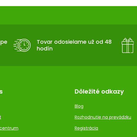
upe
Tovar odosielame už od 48
hodín
s
Dôležité odkazy
Blog
t
Rozhodnutie na prevádzku
centrum
Registrácia