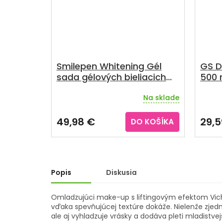
A
R
M
O
Smilepen Whitening Gél
GS D
sada gélových bieliacich
500
pier 6 x 5 ml
Na sklade
Priemerné
Priem
hodnotenie
hodno
produktu
produ
49,98 €
29,5
DO KOŠÍKA
je
je
2,9
3,7
z
z
5
5
hviezdičiek.
hviezd
Popis
Diskusia
Omladzujúci make-up s liftingovým efektom Vichy 
vďaka spevňujúcej textúre dokáže. Nielenže zjedn
ale aj vyhladzuje vrásky a dodáva pleti mladistvej