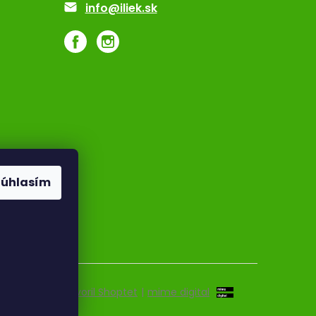
info@iliek.sk
Súhlasím
Vytvoril Shoptet
|
mime digital