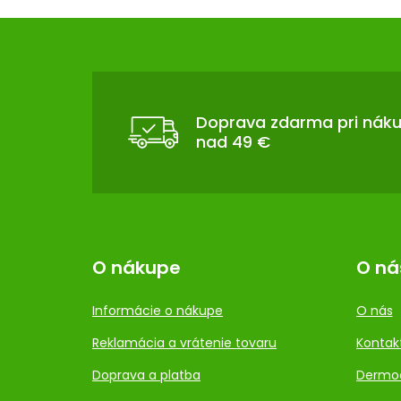
Z
Á
P
Ä
T
Doprava zdarma pri nák
nad 49 €
I
E
O nákupe
O ná
Informácie o nákupe
O nás
Reklamácia a vrátenie tovaru
Kontak
Doprava a platba
Dermo