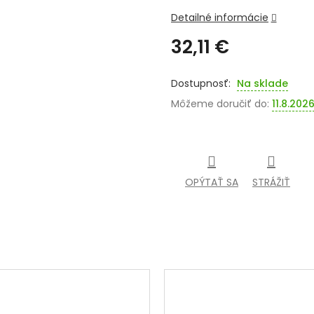
Detailné informácie
32,11 €
Jednotková
cena:
Na sklade
Môžeme doručiť do:
11.8.202
OPÝTAŤ SA
STRÁŽIŤ