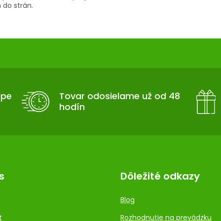
 do strán.
upe
Tovar odosielame už od 48
hodín
s
Dôležité odkazy
Blog
t
Rozhodnutie na prevádzku