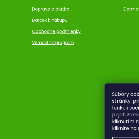
Doprava a platba
Dermo
Darček k nákupu
Obchodné podmienky
Vernostný program
Súbory coo
stránky, p
funkcií so
prijať, zam
Pre firmy
Poradenstvo
kliknutím n
kliknite na