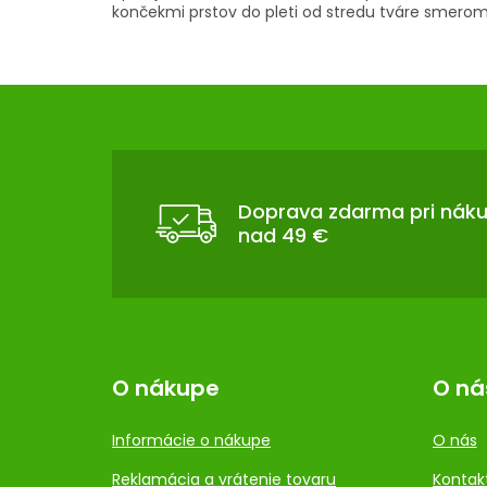
končekmi prstov do pleti od stredu tváre smerom
Z
Á
P
Ä
T
Doprava zdarma pri nák
nad 49 €
I
E
O nákupe
O ná
Informácie o nákupe
O nás
Reklamácia a vrátenie tovaru
Kontak