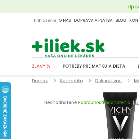
Prejsť
Upoz
na
obsah
Prihlásenie
O NÁS
DOPRAVA A PLATBA
BLOG
KON
ZĽAVY %
POTREBY PRE MATKU A DIEŤA
Domov
Kozmetika
Dekoratívna
Ma
Priemerné
Neohodnotené
Podrobnosti hodnotenia
Z
hodnotenie
produktu
je
0,0
z
5