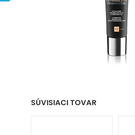
hviezdičiek.
SÚVISIACI TOVAR