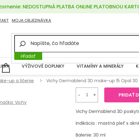
ornenie: NEDOSTUPNÁ PLATBA ONLINE PLATOBNOU KART
TAKT
MOJA OBJEDNÁVKA
Hľadať
LIEKY
VÝŽIVOVÉ DOPLNKY
VITAMÍNY A MINERÁLY
K
NÁKUPNÝ
KOŠÍK
ke-up a líčenie
Vichy Dermablend 3D make-up 15 Opal 30
PRIDAŤ 
načka:
Vichy
Vichy Dermablend 3D poskytuj
Indikácia : mastná pleť s ak
Balenie: 30 ml