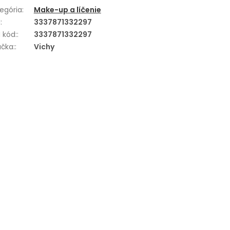
egória
:
Make-up a líčenie
N
:
3337871332297
 kód:
:
3337871332297
čka:
:
Vichy