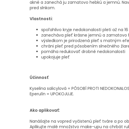
akné a zanechá ju zamatovo hebkú a jemnú. Navy
pred slnkom.
Vlastnosti:
spoľahlivo kryje nedokonalosti pleti až na 1
zanecháva pleť krásne jemnú a zamatovo
výsledkom je prirodzená pleť s matným ef
chráni pleť pred pôsobením slnečného žiar
pomáha redukovať drobné nedokonalosti
upokojuje pleť
Účinnosť
Kyselina salicylová = PÔSOBÍ PROTI NEDOKONALO
Eperulín = UPOKOJUJE.
Ako aplikovať:
Nanášajte na vopred vyčistenú pleť tváre a po obvy
Aplikujte malé množstvo make-upu na chrbát ru