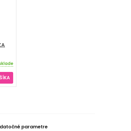
KA
sklade
ŠÍKA
datočné parametre