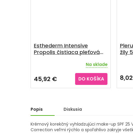
Esthederm Intensive
Pler
Propolis čistiaca pleťová
žily 
maska 75 ml
Na sklade
Priem
hodno
produ
8,02
45,92 €
DO KOŠÍKA
je
5,0
z
5
hviezd
Popis
Diskusia
Krémový korekčný vyhladzujúci make-up SPF 25 
Correction veľmi rýchlo a spoľahlivo zakryje všet