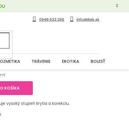
OU
0948 633 266
info@iliek.sk
OZMETIKA
TRÁVENIE
EROTIKA
BOLESŤ
DERM
 ml
DO KOŠÍKA
e vysoký stupeň krytia a korekciu.
né