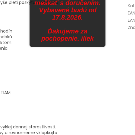
meškať s doručením.
še pleti poskytuje ochranu
Kat
Vybavené budú od
EA
17.8.2026.
EAN
Zna
Ďakujeme za
6 hodín
 hebkú
pochopenie. iliek
ektom
enia
STIAM.
klej dennej starostlivosti.
ky a rovnomerne vklepkajte