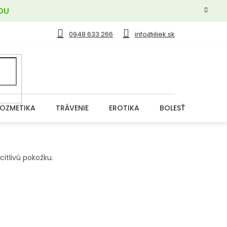
OU
0948 633 266
info@iliek.sk
OZMETIKA
TRÁVENIE
EROTIKA
BOLESŤ
DERM
itlivú pokožku.