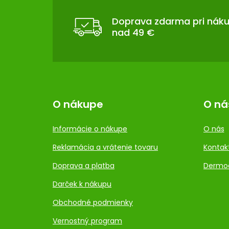
Ä
T
Doprava zdarma pri nák
nad 49 €
I
E
O nákupe
O ná
Informácie o nákupe
O nás
Reklamácia a vrátenie tovaru
Kontak
Doprava a platba
Dermo
Darček k nákupu
Obchodné podmienky
Vernostný program