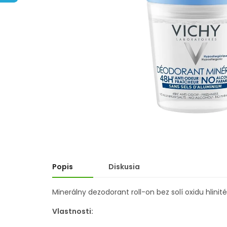
hviezdičiek.
Popis
Diskusia
Minerálny dezodorant roll-on bez solí oxidu hlinit
Vlastnosti: