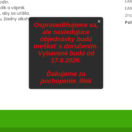
EA
odín.
dík a vápnik.
EAN
aby sa utíšila.
Zna
, žiadny alkohol a
×
Po
Ospravedlňujeme sa,
ale nasledujúce
objednávky budú
meškať s doručením.
Vybavené budú od
17.8.2026.
Ďakujeme za
pochopenie. iliek