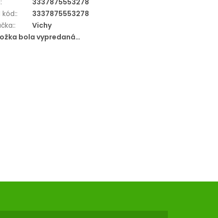
N
:
3337875553278
 kód:
:
3337875553278
čka:
:
Vichy
ložka bola vypredaná…