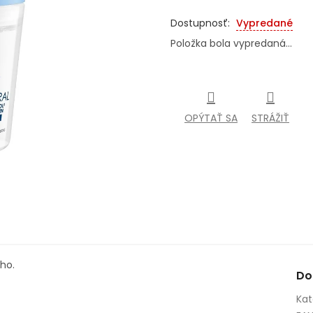
Jednotková
cena:
Vypredané
Položka bola vypredaná…
OPÝTAŤ SA
STRÁŽIŤ
ého.
Do
Kat