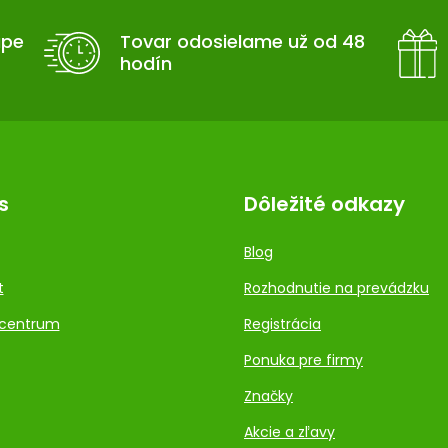
upe
Tovar odosielame už od 48
hodín
s
Dôležité odkazy
Blog
t
Rozhodnutie na prevádzku
centrum
Registrácia
Ponuka pre firmy
Značky
Akcie a zľavy