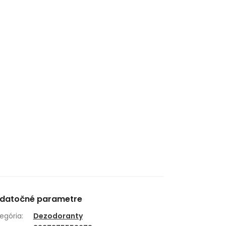
datočné parametre
egória
:
Dezodoranty