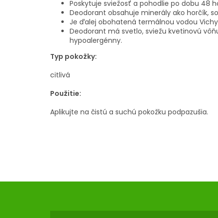
Poskytuje sviežosť a pohodlie po dobu 48 h
Deodorant obsahuje minerály ako horčík, so
Je ďalej obohatená termálnou vodou Vichy, 
Deodorant má svetlo, sviežu kvetinovú vôňu
hypoalergénny.
Typ pokožky:
citlivá
Použitie:
Aplikujte na čistú a suchú pokožku podpazušia.
Z
Á
P