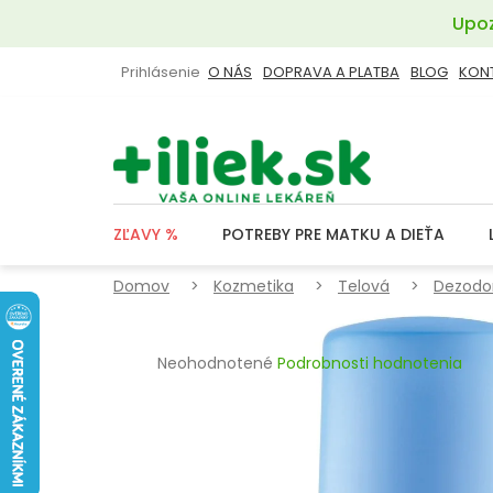
Prejsť
Upoz
na
obsah
Prihlásenie
O NÁS
DOPRAVA A PLATBA
BLOG
KON
ZĽAVY %
POTREBY PRE MATKU A DIEŤA
Domov
Kozmetika
Telová
Dezodo
Priemerné
Neohodnotené
Podrobnosti hodnotenia
hodnotenie
produktu
je
0,0
z
5