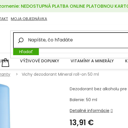
ornenie: NEDOSTUPNÁ PLATBA ONLINE PLATOBNOU KART
TAKT
MOJA OBJEDNÁVKA
Hľadať
LIEKY
VÝŽIVOVÉ DOPLNKY
VITAMÍNY A MINERÁLY
K
NÁKUPNÝ
KOŠÍK
ranty
Vichy dezodorant Mineral roll-on 50 ml
Dezodorant bez alkoholu pre c
Balenie: 50 ml
Detailné informácie
13,91 €