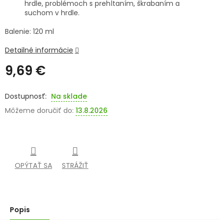
hrdle, problémoch s prehĺtaním, škrabaním a
suchom v hrdle.
SENIORI
Balenie: 120 ml
ZNAČKY
Detailné informácie
Prihlásenie
9,69 €
Jednotková
cena:
Na sklade
Môžeme doručiť do:
13.8.2026
OPÝTAŤ SA
STRÁŽIŤ
Popis