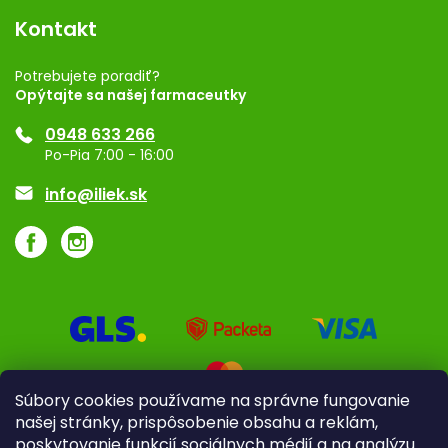
Vernostný program
Kontakt
Rozhodnutie na prevádzku
Registrácia
Potrebujete poradiť?
Opýtajte sa našej farmaceutky
Ponuka pre firmy
0948 633 266
Značky
Po-Pia 7:00 - 16:00
Akcie a zľavy
info@iliek.sk
Súbory cookies používame na správne fungovanie
našej stránky, prispôsobenie obsahu a reklám,
poskytovanie funkcií sociálnych médií a na analýzu