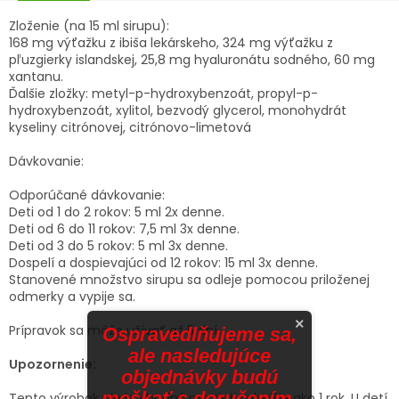
Zloženie (na 15 ml sirupu):
168 mg výťažku z ibiša lekárskeho, 324 mg výťažku z
pľuzgierky islandskej, 25,8 mg hyaluronátu sodného, 60 mg
xantanu.
Ďalšie zložky: metyl-p-hydroxybenzoát, propyl-p-
hydroxybenzoát, xylitol, bezvodý glycerol, monohydrát
kyseliny citrónovej, citrónovo-limetová
Dávkovanie:
Odporúčané dávkovanie:
Deti od 1 do 2 rokov: 5 ml 2x denne.
Deti od 6 do 11 rokov: 7,5 ml 3x denne.
Deti od 3 do 5 rokov: 5 ml 3x denne.
Dospelí a dospievajúci od 12 rokov: 15 ml 3x denne.
Stanovené množstvo sirupu sa odleje pomocou priloženej
odmerky a vypije sa.
×
Prípravok sa môže užívať až 5 dní.
Ospravedlňujeme sa,
ale nasledujúce
Upozornenie:
objednávky budú
meškať s doručením.
Tento výrobok nie je vhodný pre deti mladšie ako 1 rok. U detí