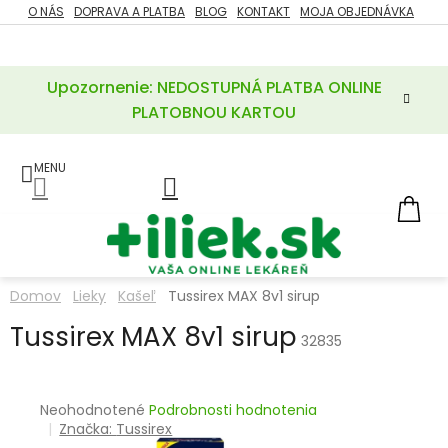
Prejsť
O NÁS
DOPRAVA A PLATBA
BLOG
KONTAKT
MOJA OBJEDNÁVKA
ZĽAVY
na
%
obsah
Upozornenie: NEDOSTUPNÁ PLATBA ONLINE
POTREBY
PRE
PLATOBNOU KARTOU
MATKU
A
DIEŤA
LIEKY
NÁ
KOŠ
VÝŽIVOVÉ
DOPLNKY
Domov
Lieky
Kašeľ
Tussirex MAX 8v1 sirup
VITAMÍNY
Tussirex MAX 8v1 sirup
A
32835
MINERÁLY
KOZMETIKA
Priemerné
Neohodnotené
Podrobnosti hodnotenia
hodnotenie
Značka:
Tussirex
produktu