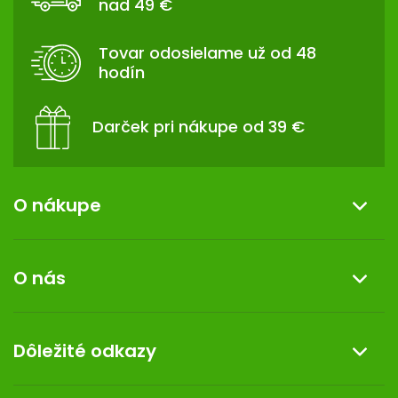
nad 49 €
Ä
T
Tovar odosielame už od 48
I
hodín
E
Darček pri nákupe od 39 €
O nákupe
Informácie o nákupe
O nás
Reklamácia a vrátenie tovaru
Doprava a platba
O nás
Dôležité odkazy
Darček k nákupu
Kontakt
Obchodné podmienky
Dermocentrum
Blog