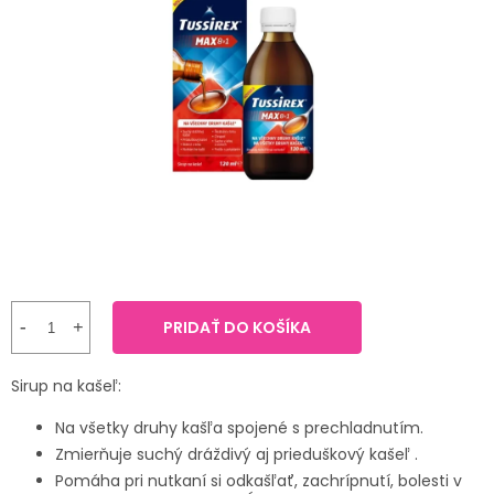
TRÁVENIE
je
0,0
z
EROTIKA
5
hviezdičiek.
BOLESŤ
DERMATOLÓGIA
DENTÁLNA
HYGIENA
ZDRAVOTNÍCKE
PRIDAŤ DO KOŠÍKA
POMÔCKY
Sirup na kašeľ:
PRÍRODNÉ
LIEKY
Na všetky druhy kašľa spojené s prechladnutím.
Zmierňuje suchý dráždivý aj prieduškový kašeľ .
VETERINA
Pomáha pri nutkaní si odkašľať, zachrípnutí, bolesti v