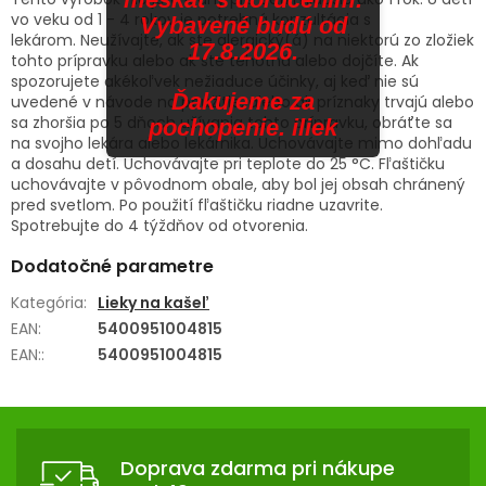
vo veku od 1 - 4 rokov je potrebná konzultácia s
Vybavené budú od
lekárom. Neužívajte, ak ste alergický(á) na niektorú zo zložiek
17.8.2026.
tohto prípravku alebo ak ste tehotná alebo dojčíte. Ak
spozorujete akékoľvek nežiaduce účinky, aj keď nie sú
Ďakujeme za
uvedené v návode na použitie, alebo ak príznaky trvajú alebo
sa zhoršia po 5 dňoch užívania tohto prípravku, obráťte sa
pochopenie. iliek
na svojho lekára alebo lekárnika. Uchovávajte mimo dohľadu
a dosahu detí. Uchovávajte pri teplote do 25 °C. Fľaštičku
uchovávajte v pôvodnom obale, aby bol jej obsah chránený
pred svetlom. Po použití fľaštičku riadne uzavrite.
Spotrebujte do 4 týždňov od otvorenia.
Dodatočné parametre
Kategória
:
Lieky na kašeľ
EAN
:
5400951004815
EAN:
:
5400951004815
Z
Á
Doprava zdarma pri nákupe
P