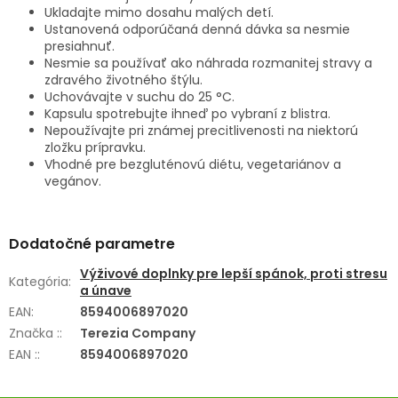
Ukladajte mimo dosahu malých detí.
Ustanovená odporúčaná denná dávka sa nesmie
presiahnuť.
Nesmie sa používať ako náhrada rozmanitej stravy a
zdravého životného štýlu.
Uchovávajte v suchu do 25 °C.
Kapsulu spotrebujte ihneď po vybraní z blistra.
Nepoužívajte pri známej precitlivenosti na niektorú
zložku prípravku.
Vhodné pre bezgluténovú diétu, vegetariánov a
vegánov.
Dodatočné parametre
Výživové doplnky pre lepší spánok, proti stresu
Kategória
:
a únave
EAN
:
8594006897020
Značka :
:
Terezia Company
EAN :
:
8594006897020