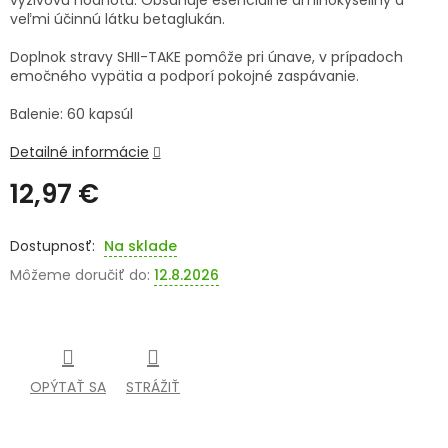
výživovú hodnotu. Obsahuje esenciálne aminokyseliny a
veľmi účinnú látku betaglukán.
SENIORI
Doplnok stravy SHII-TAKE pomôže pri únave, v prípadoch
ZNAČKY
emočného vypätia a podporí pokojné zaspávanie.
Balenie: 60 kapsúl
Prihlásenie
Detailné informácie
12,97 €
Jednotková
cena:
Na sklade
Môžeme doručiť do:
12.8.2026
OPÝTAŤ SA
STRÁŽIŤ