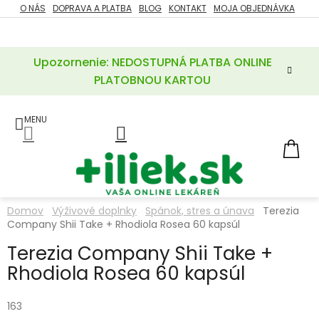
Prejsť
O NÁS
DOPRAVA A PLATBA
BLOG
KONTAKT
MOJA OBJEDNÁVKA
ZĽAVY
na
%
obsah
Upozornenie: NEDOSTUPNÁ PLATBA ONLINE
POTREBY
PRE
PLATOBNOU KARTOU
MATKU
A
DIEŤA
LIEKY
NÁ
KOŠ
VÝŽIVOVÉ
DOPLNKY
Domov
Výživové doplnky
Spánok, stres a únava
Terezia
Company Shii Take + Rhodiola Rosea 60 kapsúl
VITAMÍNY
A
MINERÁLY
Terezia Company Shii Take +
Rhodiola Rosea 60 kapsúl
KOZMETIKA
163