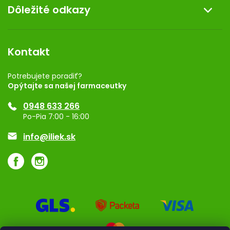
Dôležité odkazy
Darček k nákupu
Kontakt
Obchodné podmienky
Dermocentrum
Blog
Vernostný program
Kontakt
Rozhodnutie na prevádzku
Registrácia
Potrebujete poradiť?
Opýtajte sa našej farmaceutky
Ponuka pre firmy
0948 633 266
Značky
Po-Pia 7:00 - 16:00
Akcie a zľavy
info@iliek.sk