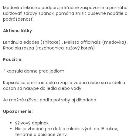
Medovka lekárska podporuje kľudné zaspávanie a pomáha
udržovať zdravý spánok, pomáha znížiť duševné napätie a
podráždenosť.
Aktívne látky
Lentinula edodes (shiitake) , Melissa officinalis (medovka) ,
Rhodiola rosea (rozchodnica, ružový koreň)
Použitie:
1 kapsula denne pred jedlom.
Kapsula sa prehltne celá a zapije vodou alebo sa rozdelí a
obsah sa nasype do jedla alebo vody.
Je možné užívať podľa potreby aj dlhodobo.
Upozornenie:
ýživový doplnok.
Nie je vhodné pre deti a mladistvých do 18 rokov,
tehotné a dojčiace ženy.