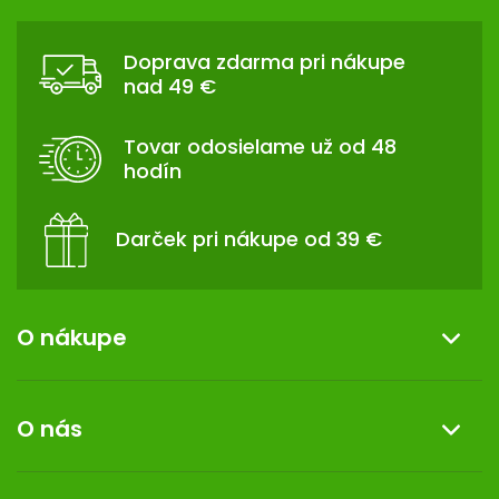
Z
Á
Doprava zdarma pri nákupe
P
nad 49 €
Ä
T
Tovar odosielame už od 48
I
hodín
E
Darček pri nákupe od 39 €
O nákupe
Informácie o nákupe
O nás
Reklamácia a vrátenie tovaru
Doprava a platba
O nás