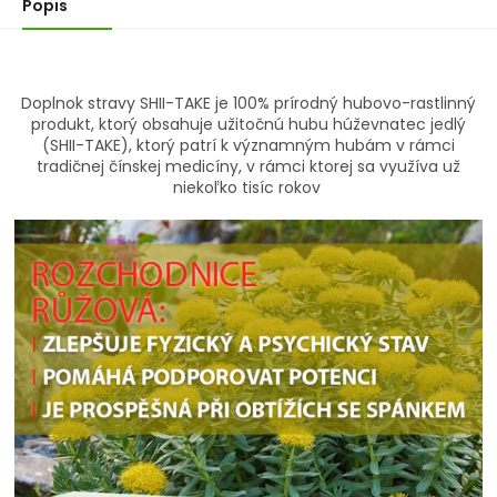
Popis
Doplnok stravy SHII-TAKE je 100% prírodný hubovo-rastlinný
produkt, ktorý obsahuje užitočnú hubu húževnatec jedlý
(SHII-TAKE), ktorý patrí k významným hubám v rámci
tradičnej čínskej medicíny, v rámci ktorej sa využíva už
niekoľko tisíc rokov