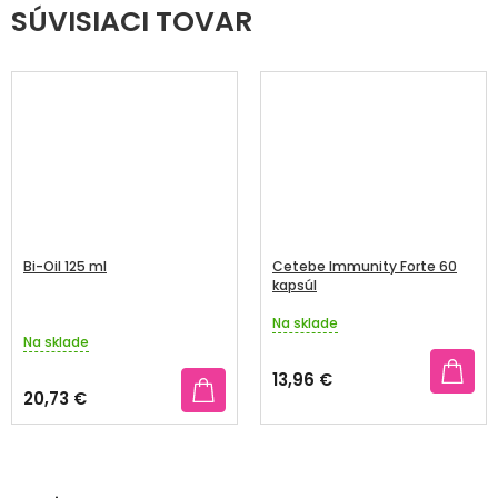
SÚVISIACI TOVAR
Bi-Oil 125 ml
Cetebe Immunity Forte 60
kapsúl
Na sklade
Priemerné
Na sklade
hodnotenie
produktu
13,96 €
je
20,73 €
4,8
z
5
hviezdičiek.