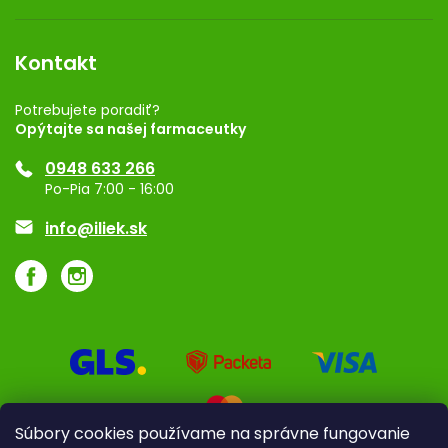
Obchodné podmienky
Dermocentrum
Blog
Vernostný program
Kontakt
Rozhodnutie na prevádzku
Registrácia
Potrebujete poradiť?
Opýtajte sa našej farmaceutky
Ponuka pre firmy
0948 633 266
Značky
Po-Pia 7:00 - 16:00
Akcie a zľavy
info@iliek.sk
Súbory cookies používame na správne fungovanie