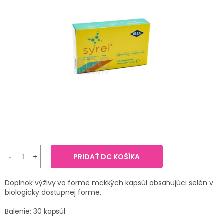
TRÁVENIE
produktu
je
3,7
EROTIKA
z
5
hviezdičiek.
BOLESŤ
DERMATOLÓGIA
DENTÁLNA
HYGIENA
ZDRAVOTNÍCKE
POMÔCKY
PRIDAŤ DO KOŠÍKA
PRÍRODNÉ
Doplnok výživy vo forme mäkkých kapsúl obsahujúci selén v
LIEKY
biologicky dostupnej forme.
Balenie: 30 kapsúl
VETERINA