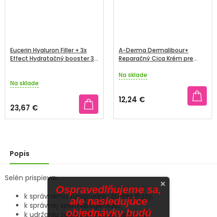
Eucerin Hyaluron Filler + 3x
A-Derma Dermalibour+
Effect Hydratačný booster 30
Reparačný Cica Krém pre
ml
podráždenú pokožku 50 ml
Na sklade
Priemerné
Na sklade
hodnotenie
produktu
12,24 €
je
23,67 €
3,0
z
5
hviezdičiek.
Popis
Selén prispieva:
×
Ospravedlňujeme sa,
k správnemu fungovaniu štítnej žľazy,
ale nasledujúce
k správnej spermatogenéze,
objednávky budú
k udržaniu zdravých vlasov, nechtov,