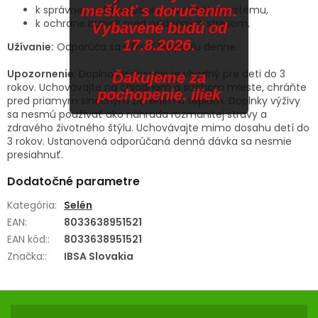
meškať s doručením.
k správnemu fungovaniu imunitného systému,
k ochrane buniek pred oxidačným stresom.
Vybavené budú od
17.8.2026.
Užívanie:
Odporúča sa užívať 1 kapsulu denne.
Upozornenie
: Doplnok výživy nie je vhodný pre deti do 3
Ďakujeme za
rokov. Uchovávajte na chladnom a suchom mieste, chráňte
pochopenie. iliek
pred priamym slnečným žiarením a teplom. Doplnky výživy
sa nesmú používať ako náhrada rozmanitej stravy a
zdravého životného štýlu. Uchovávajte mimo dosahu detí do
3 rokov. Ustanovená odporúčaná denná dávka sa nesmie
presiahnuť.
Dodatočné parametre
Kategória
:
Selén
EAN
:
8033638951521
EAN kód:
:
8033638951521
Značka:
:
IBSA Slovakia
Z