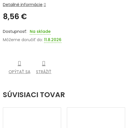
Detailné informácie
SENIORI
8,56 €
ZNAČKY
Jednotková
cena:
Na sklade
Prihlásenie
Môžeme doručiť do:
11.8.2026
OPÝTAŤ SA
STRÁŽIŤ
SÚVISIACI TOVAR