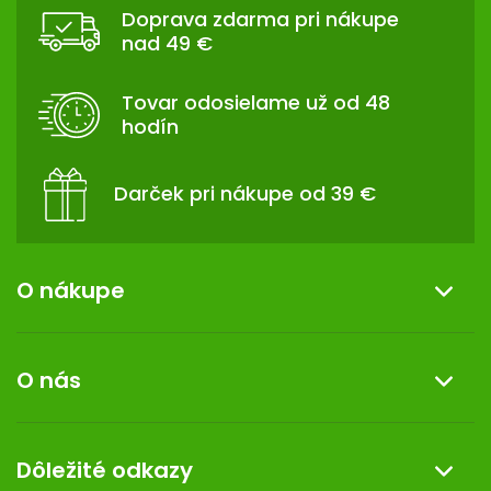
Á
Doprava zdarma pri nákupe
P
nad 49 €
Ä
T
Tovar odosielame už od 48
I
hodín
E
Darček pri nákupe od 39 €
O nákupe
Informácie o nákupe
O nás
Reklamácia a vrátenie tovaru
Doprava a platba
O nás
Dôležité odkazy
Darček k nákupu
Kontakt