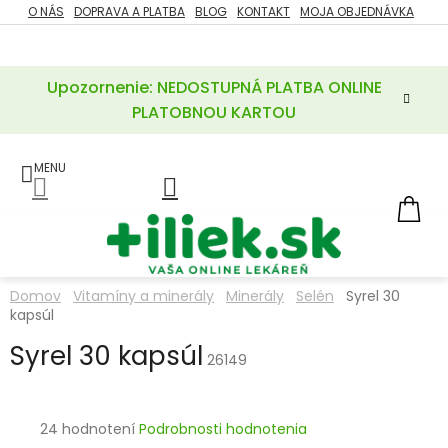
Prejsť
O NÁS
DOPRAVA A PLATBA
BLOG
KONTAKT
MOJA OBJEDNÁVKA
ZĽAVY
na
%
obsah
Upozornenie: NEDOSTUPNÁ PLATBA ONLINE
POTREBY
PRE
PLATOBNOU KARTOU
MATKU
A
DIEŤA
LIEKY
NÁ
KOŠ
VÝŽIVOVÉ
DOPLNKY
Domov
Vitamíny a minerály
Minerály
Selén
Syrel 30
kapsúl
VITAMÍNY
A
MINERÁLY
Syrel 30 kapsúl
26149
KOZMETIKA
Priemerné
24 hodnotení
Podrobnosti hodnotenia
hodnotenie