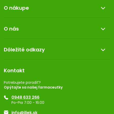
O nákupe
Informácie o nákupe
O nás
Reklamácia a vrátenie tovaru
Doprava a platba
O nás
Dôležité odkazy
Darček k nákupu
Kontakt
Obchodné podmienky
Dermocentrum
Blog
Vernostný program
Kontakt
Rozhodnutie na prevádzku
Registrácia
Potrebujete poradiť?
Opýtajte sa našej farmaceutky
Ponuka pre firmy
0948 633 266
Značky
Po-Pia 7:00 - 16:00
Akcie a zľavy
info@iliek.sk