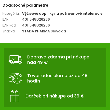
Dodatočné parametre
Kategória
:
Výživové doplnky na potravinové intoleracie
EAN
:
4011548026236
EAN kód:
:
4011548026236
Značka:
:
STADA PHARMA Slovakia
Z
Á
Doprava zdarma pri nákupe
P
nad 49 €
Ä
T
Tovar odosielame už od 48
I
hodín
E
Darček pri nákupe od 39 €