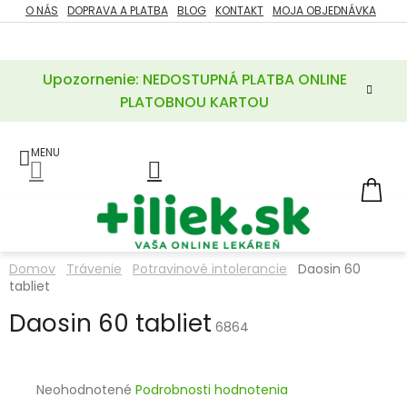
Prejsť
O NÁS
DOPRAVA A PLATBA
BLOG
KONTAKT
MOJA OBJEDNÁVKA
ZĽAVY
na
%
obsah
Upozornenie: NEDOSTUPNÁ PLATBA ONLINE
POTREBY
PRE
PLATOBNOU KARTOU
MATKU
A
DIEŤA
LIEKY
NÁ
KOŠ
VÝŽIVOVÉ
DOPLNKY
Domov
Trávenie
Potravinové intolerancie
Daosin 60
tabliet
VITAMÍNY
A
MINERÁLY
Daosin 60 tabliet
6864
KOZMETIKA
Priemerné
Neohodnotené
Podrobnosti hodnotenia
hodnotenie