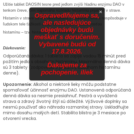
Užitie tabliet DAOSIN tesne pred jedlom zvýši hladinu enzýmu DAO v
tenkom čreve, čím napomáha rozkladu histamínu prijatého v strave.
×
Ospravedlňujeme sa,
Histamín v strave sa tak nevstrebáva z tenkého čreva a nespôsobuje v
ale nasledujúce
ľudskom tele ťažkosti u ľudí so zníženou znášanlivosťou
objednávky budú
histamínu – tzv. histamínovou intoleranciou.
meškať s doručením.
Vybavené budú od
Dávkovanie:
17.8.2026.
Odporúčaná dávka: 1 tableta sa zapije vodou 15 minút pred
požitím jedla s obsahom histamínu. Maximálna denná dávka
Ďakujeme za
sú 3 tablety (zodpovedá 3 jedlám s obsahom histamínu
pochopenie. iliek
denne).
Upozornenie:
Alkohol a niektoré lieky môžu podstatne
spomaľovať účinnosť enzýmu DAO. Ustanovená odporúčaná
denná dávka sa nesmie presiahnuť. Pestrá a vyvážená
strava a zdravý životný štýl sú dôležité. Výživové doplnky sa
nesmú používať ako náhrada rozmanitej stravy. Uskladňujte
mimo dosahu malých detí. Stabilita blistra je 3 mesiace po
otvorení vrecka.