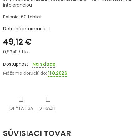
intoleranciou.
SENIORI
Balenie: 60 tabliet
ZNAČKY
Detailné informácie
49,12 €
Prihlásenie
Jednotková
0,82 € / 1 ks
cena:
Na sklade
Môžeme doručiť do:
11.8.2026
OPÝTAŤ SA
STRÁŽIŤ
SÚVISIACI TOVAR