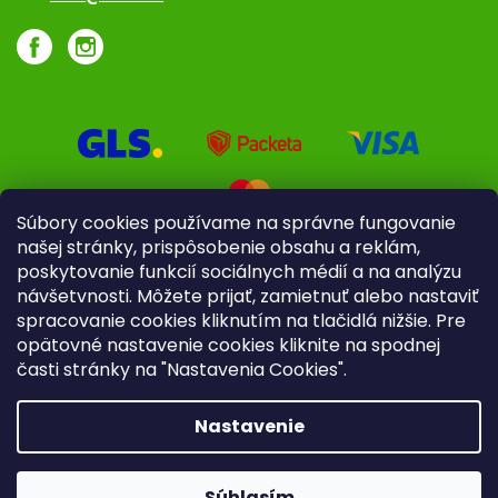
Súbory cookies používame na správne fungovanie
našej stránky, prispôsobenie obsahu a reklám,
poskytovanie funkcií sociálnych médií a na analýzu
návšetvnosti. Môžete prijať, zamietnuť alebo nastaviť
spracovanie cookies kliknutím na tlačidlá nižšie. Pre
opätovné nastavenie cookies kliknite na spodnej
časti stránky na "Nastavenia Cookies".
Pre firmy
Poradenstvo
Nastavenie
Copyright 2026
iliek.sk
. Všetky práva vyhradené.
Upraviť
nastavenie cookies
Súhlasím