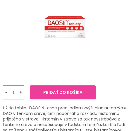
TRÁVENIE
produktu
je
0,0
EROTIKA
z
5
hviezdičiek.
BOLESŤ
DERMATOLÓGIA
DENTÁLNA
HYGIENA
ZDRAVOTNÍCKE
POMÔCKY
PRIDAŤ DO KOŠÍKA
PRÍRODNÉ
Užitie tabliet DAOSIN tesne pred jedlom zvýši hladinu enzýmu
LIEKY
DAO v tenkom čreve, čím napomáha rozkladu histamínu
prijatého v strave. Histamín v strave sa tak nevstrebáva z
tenkého čreva a nespôsobuje v ľudskom tele ťažkosti u ľudí
VETERINA
so zníženou znášanlivosťou histamínu – tzv. histamínovou