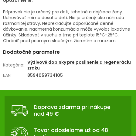
Upozornenie:
Prípravok nie je určený pre deti, tehotné a dojčiace ženy.
Uchovávať mimo dosahu detí. Nie je určený ako náhrada
rozmanitej stravy. Neprekračujte odporúčané denné
dávkovanie. nadmerná konzumácia môže vyvolať laxatívne
účinky. Skladovať v suchu a tme pri teplote 15°C-25°C.
Chrániť pred priamym slnečným žiarením a mrazom.
Dodatočné parametre
Výživové doplnky pre posilnenie a regeneráciu
Kategória
:
zraku
EAN
:
8594059734105
Z
Á
Doprava zdarma pri nákupe
P
nad 49 €
Ä
T
Tovar odosielame už od 48
I