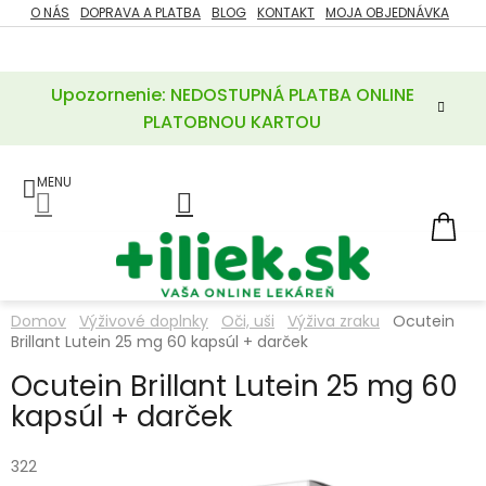
Prejsť
O NÁS
DOPRAVA A PLATBA
BLOG
KONTAKT
MOJA OBJEDNÁVKA
ZĽAVY
na
%
obsah
Upozornenie: NEDOSTUPNÁ PLATBA ONLINE
POTREBY
PRE
PLATOBNOU KARTOU
MATKU
A
DIEŤA
LIEKY
NÁ
KOŠ
VÝŽIVOVÉ
DOPLNKY
Domov
Výživové doplnky
Oči, uši
Výživa zraku
Ocutein
Brillant Lutein 25 mg 60 kapsúl + darček
VITAMÍNY
A
MINERÁLY
Ocutein Brillant Lutein 25 mg 60
kapsúl + darček
KOZMETIKA
322