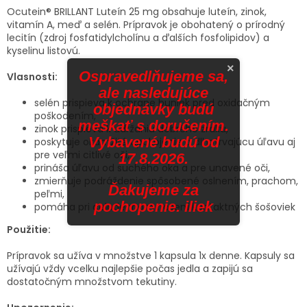
Ocutein® BRILLANT Luteín 25 mg obsahuje luteín, zinok,
vitamín A, meď a selén. Prípravok je obohatený o prírodný
lecitín (zdroj fosfatidylcholínu a ďalších fosfolipidov) a
kyselinu listovú.
×
Ospravedlňujeme sa,
Vlasnosti:
ale nasledujúce
selén prispieva k ochrane buniek pred oxidačným
objednávky budú
poškodením,
meškať s doručením.
zinok prispieva k udržaniu dobrého zraku,
Vybavené budú od
poskytuje okamžité upokojenie a dlhotrvajúcu úľavu aj
pre veľmi citlivé oči,
17.8.2026.
prináša úľavu od suchého oka a pre unavené oči,
zmierňuje podráždenie spôsobené oslnením, prachom,
Ďakujeme za
peľmi,
pochopenie. iliek
pomáha pri celodennom nosení kontaktných šošoviek
Použitie:
Prípravok sa užíva v množstve 1 kapsula 1x denne. Kapsuly sa
užívajú vždy vcelku najlepšie počas jedla a zapijú sa
dostatočným množstvom tekutiny.