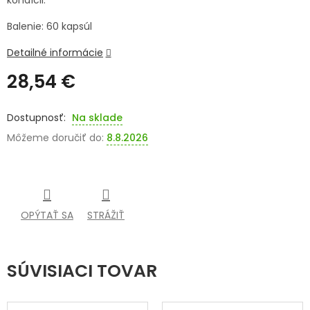
kondícii.
SENIORI
Balenie: 60 kapsúl
ZNAČKY
Detailné informácie
28,54 €
Prihlásenie
Jednotková
cena:
Na sklade
Môžeme doručiť do:
8.8.2026
OPÝTAŤ SA
STRÁŽIŤ
SÚVISIACI TOVAR