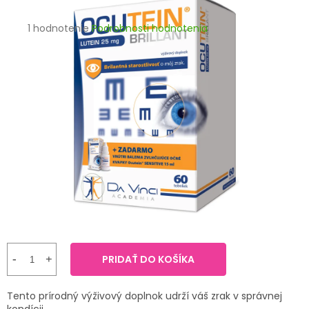
TRÁVENIE
Priemerné
1 hodnotenie
Podrobnosti hodnotenia
hodnotenie
EROTIKA
produktu
je
BOLESŤ
5,0
z
5
DERMATOLÓGIA
hviezdičiek.
DENTÁLNA
HYGIENA
ZDRAVOTNÍCKE
POMÔCKY
PRÍRODNÉ
LIEKY
PRIDAŤ DO KOŠÍKA
VETERINA
Tento prírodný výživový doplnok udrží váš zrak v správnej