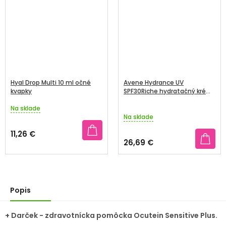
Hyal Drop Multi 10 ml očné
Avene Hydrance UV
kvapky
SPF30Riche hydratačný krém
40 ml
Na sklade
Priemerné
Na sklade
hodnotenie
produktu
11,26 €
je
26,69 €
5,0
z
5
hviezdičiek.
Popis
+ Darček - zdravotnícka pomôcka Ocutein Sensitive Plus.