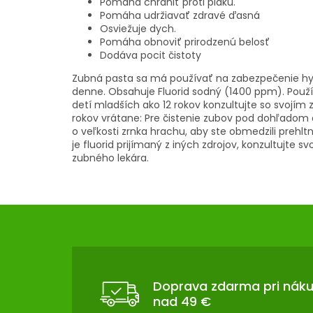
Pomáha chrániť proti plaku.
Pomáha udržiavať zdravé ďasná
Osviežuje dych.
Pomáha obnoviť prirodzenú belosť
Dodáva pocit čistoty
Zubná pasta sa má používať na zabezpečenie hy
denne. Obsahuje Fluorid sodný (1400 ppm). Použí
detí mladších ako 12 rokov konzultujte so svojím
rokov vrátane: Pre čistenie zubov pod dohľadom
o veľkosti zrnka hrachu, aby ste obmedzili prehl
je fluorid prijímaný z iných zdrojov, konzultujte s
zubného lekára.
Z
Á
P
Ä
T
Doprava zdarma pri nák
nad 49 €
I