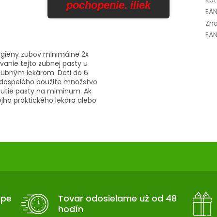
Kat
pochopenie. iliek
EA
Zna
EAN
gieny zubov minimálne 2x
vanie tejto zubnej pasty u
 zubným lekárom. Deti do 6
 dospelého použite množstvo
tnutie pasty na miminum. Ak
vojho praktického lekára alebo
upe
Tovar odosielame už od 48
hodín