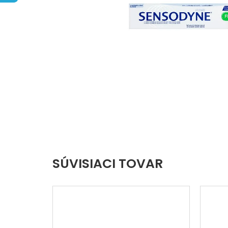
hviezdičiek.
SÚVISIACI TOVAR