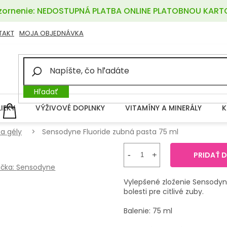
ornenie: NEDOSTUPNÁ PLATBA ONLINE PLATOBNOU KART
TAKT
MOJA OBJEDNÁVKA
Hľadať
LIEKY
VÝŽIVOVÉ DOPLNKY
VITAMÍNY A MINERÁLY
K
NÁKUPNÝ
KOŠÍK
a gély
Sensodyne Fluoride zubná pasta 75 ml
PRIDAŤ 
čka:
Sensodyne
Vylepšené zloženie Sensodyne
bolesti pre citlivé zuby.
Balenie: 75 ml