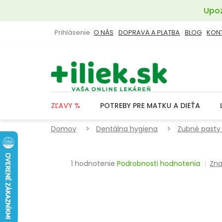
Prejsť
Upoz
na
obsah
Prihlásenie
O NÁS
DOPRAVA A PLATBA
BLOG
KON
ZĽAVY %
POTREBY PRE MATKU A DIEŤA
Domov
Dentálna hygiena
Zubné pasty 
Priemerné
1 hodnotenie
Podrobnosti hodnotenia
Zna
hodnotenie
produktu
je
4,0
z
5