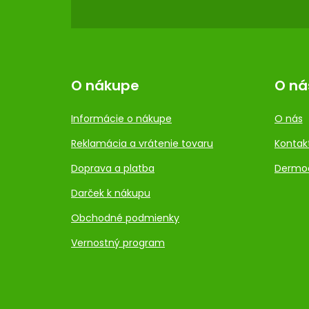
E
O nákupe
O ná
Informácie o nákupe
O nás
Reklamácia a vrátenie tovaru
Kontak
Doprava a platba
Dermo
Darček k nákupu
Obchodné podmienky
Vernostný program