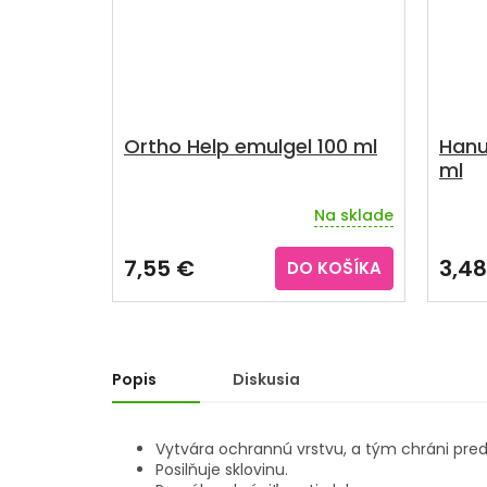
Ortho Help emulgel 100 ml
Hanus
ml
Na sklade
7,55 €
3,48
DO KOŠÍKA
Popis
Diskusia
Vytvára ochrannú vrstvu, a tým chráni pred
Posilňuje sklovinu.