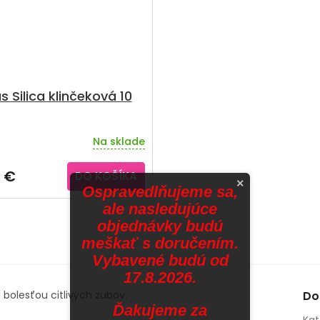
 Silica klinčeková 10
Na sklade
 €
DO KOŠÍKA
×
Ospravedlňujeme sa,
ale nasledujúce
objednávky budú
meškať s doručením.
Vybavené budú od
17.8.2026.
 bolesťou citlivých zubov.
Do
Ďakujeme za