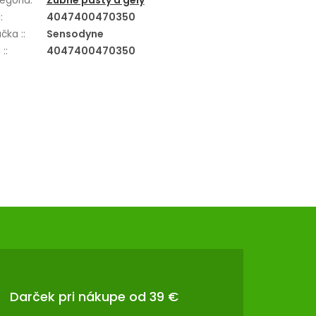
egória
:
Zubné pasty a gély
N
:
4047400470350
čka :
:
Sensodyne
 :
:
4047400470350
Darček pri nákupe od 39 €