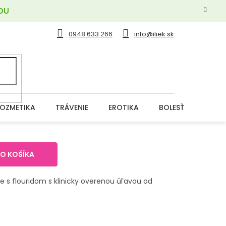
OU
0948 633 266
info@iliek.sk
OZMETIKA
TRÁVENIE
EROTIKA
BOLESŤ
DERM
DO KOŠÍKA
 s flouridom s klinicky overenou úľavou od