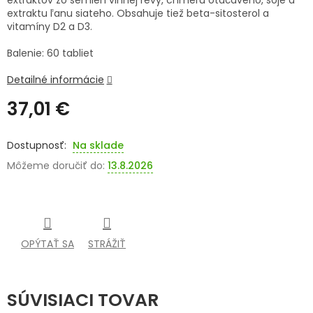
extraktov zo semien vinnej révy, chmeľu otáčavého, sóje a
extraktu ľanu siateho. Obsahuje tiež beta-sitosterol a
SENIORI
vitamíny D2 a D3.
ZNAČKY
Balenie: 60 tabliet
Detailné informácie
Prihlásenie
37,01 €
Jednotková
cena:
Na sklade
Môžeme doručiť do:
13.8.2026
OPÝTAŤ SA
STRÁŽIŤ
SÚVISIACI TOVAR