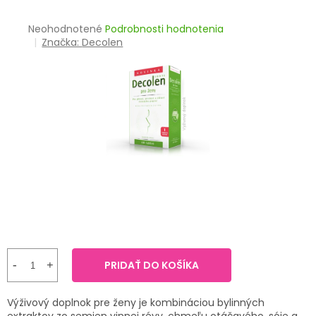
TRÁVENIE
Priemerné
Neohodnotené
Podrobnosti hodnotenia
hodnotenie
Značka:
Decolen
EROTIKA
produktu
je
BOLESŤ
0,0
z
5
DERMATOLÓGIA
hviezdičiek.
DENTÁLNA
HYGIENA
ZDRAVOTNÍCKE
POMÔCKY
PRÍRODNÉ
LIEKY
PRIDAŤ DO KOŠÍKA
VETERINA
Výživový doplnok pre ženy je kombináciou bylinných