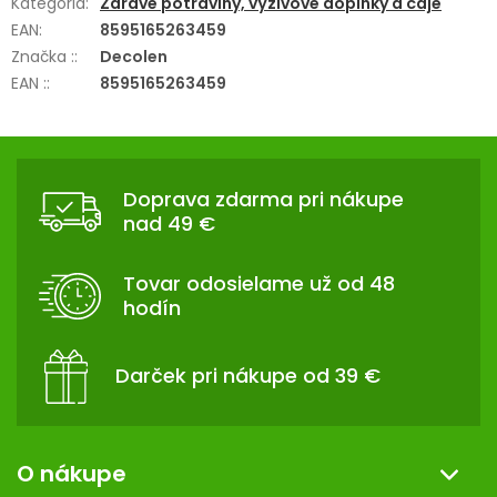
Kategória
:
Zdravé potraviny, výživové doplnky a čaje
EAN
:
8595165263459
Značka :
:
Decolen
EAN :
:
8595165263459
Z
Á
Doprava zdarma pri nákupe
P
nad 49 €
Ä
T
Tovar odosielame už od 48
I
hodín
E
Darček pri nákupe od 39 €
O nákupe