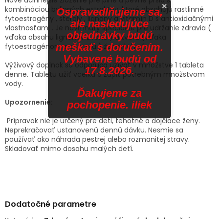
×
kombináciou bylinných extraktov, ktoré obsahujú rastlinné
Ospravedlňujeme sa,
fytoestrogény , steroly , lignany a vitamín D s antioxidačnými
ale nasledujúce
vlastnosťami . Je navrhnutý špeciálne pre udržanie zdravia (
objednávky budú
vďaka obsahu lignanov z ľanu ) a tvaru (vďaka
meškať s doručením.
fytoestrogénom z chmeľu ) ženských pŕs.
Vybavené budú od
Výživový doplnok sa odporúča užívať v množstve 1 tableta
17.8.2026.
denne. Tabletu užiť vcelku a zapiť potrebným množstvom
vody.
Ďakujeme za
Upozornenie:
pochopenie. iliek
Prípravok nie je určený pre deti, tehotné a dojčiace ženy.
Neprekračovať ustanovenú dennú dávku. Nesmie sa
používať ako náhrada pestrej alebo rozmanitej stravy.
Skladovať mimo dosahu malých detí.
Dodatočné parametre