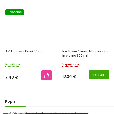
Prírodné
J.V. kvapky - Femi 50 ml
Ice Power Strong Magnesium
in creme 300 ml
Na sklade
Vypredané
Priemerné
Priemerné
hodnotenie
hodnotenie
produktu
produktu
DETAIL
13,24 €
7,48 €
je
je
2,8
5,0
z
z
5
5
hviezdičiek.
hviezdičiek.
Popis
Nové účinnejšie zloženie pre plné a pevné prsia s