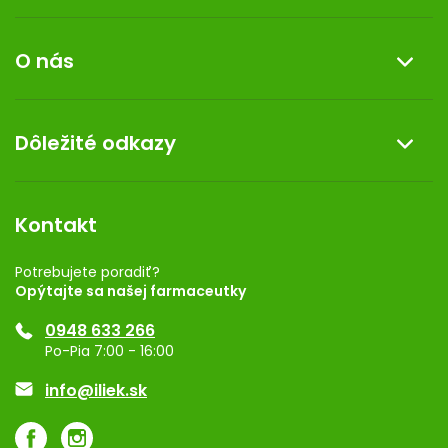
Informácie o nákupe
O nás
Reklamácia a vrátenie tovaru
Doprava a platba
O nás
Dôležité odkazy
Darček k nákupu
Kontakt
Obchodné podmienky
Dermocentrum
Blog
Vernostný program
Kontakt
Rozhodnutie na prevádzku
Registrácia
Potrebujete poradiť?
Opýtajte sa našej farmaceutky
Ponuka pre firmy
0948 633 266
Značky
Po-Pia 7:00 - 16:00
Akcie a zľavy
info@iliek.sk