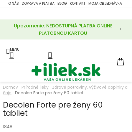
Prejsť
O NÁS
DOPRAVA A PLATBA
BLOG
KONTAKT
MOJA OBJEDNÁVKA
ZĽAVY
na
%
obsah
Upozornenie: NEDOSTUPNÁ PLATBA ONLINE
POTREBY
PRE
PLATOBNOU KARTOU
MATKU
A
DIEŤA
LIEKY
NÁ
KOŠ
VÝŽIVOVÉ
DOPLNKY
Domov
Prírodné lieky
Zdravé potraviny, výživové doplnky a
čaje
Decolen Forte pre ženy 60 tabliet
VITAMÍNY
A
MINERÁLY
Decolen Forte pre ženy 60
tabliet
KOZMETIKA
1848