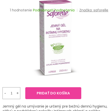
TRÁVENIE
Priemerné
1 hodnotenie
Podrobnosti hodnotenia
Značka:
saforelle
hodnotenie
EROTIKA
produktu
je
BOLESŤ
5,0
z
5
DERMATOLÓGIA
hviezdičiek.
DENTÁLNA
HYGIENA
ZDRAVOTNÍCKE
POMÔCKY
PRÍRODNÉ
LIEKY
PRIDAŤ DO KOŠÍKA
VETERINA
Jemný gél na umývanie je určený pre bežnú dennú hygienu,