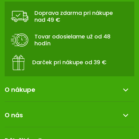
Á
Doprava zdarma pri nákupe
P
nad 49 €
Ä
T
Tovar odosielame už od 48
I
hodín
E
Darček pri nákupe od 39 €
O nákupe
Informácie o nákupe
O nás
Reklamácia a vrátenie tovaru
Doprava a platba
O nás