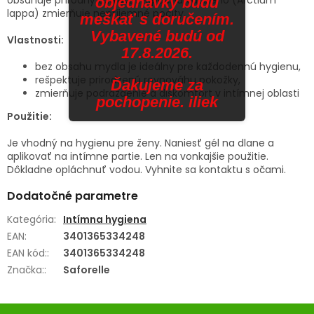
objednávky budú
lappa) zmierňuje nepríjemné pocity.
meškať s doručením.
Vybavené budú od
Vlastnosti:
17.8.2026.
bez obsahu mydla je ideálny pre každodennú hygienu,
rešpektuje prirodzenú rovnováhu pokožky,
Ďakujeme za
zmierňuje podráždenie a diskomfort v intímnej oblasti
pochopenie. iliek
Použitie:
Je vhodný na hygienu pre ženy. Naniesť gél na dlane a
aplikovať na intímne partie. Len na vonkajšie použitie.
Dôkladne opláchnuť vodou. Vyhnite sa kontaktu s očami.
Dodatočné parametre
Kategória
:
Intímna hygiena
EAN
:
3401365334248
EAN kód:
:
3401365334248
Značka:
:
Saforelle
Z