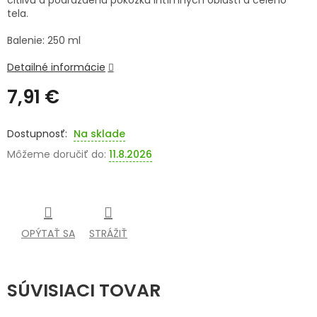
citlivú a podráždenú pokožku intímnych oblastí a celého
tela.
SENIORI
Balenie: 250 ml
ZNAČKY
Detailné informácie
Prihlásenie
7,91 €
Jednotková
cena:
Na sklade
Môžeme doručiť do:
11.8.2026
OPÝTAŤ SA
STRÁŽIŤ
SÚVISIACI TOVAR