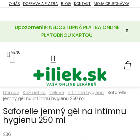
Prejsť
O NÁS
DOPRAVA A PLATBA
BLOG
KONTAKT
MOJA OBJEDNÁVKA
ZĽAVY
na
%
obsah
Upozornenie: NEDOSTUPNÁ PLATBA ONLINE
POTREBY
PRE
PLATOBNOU KARTOU
MATKU
A
DIEŤA
LIEKY
NÁ
KOŠ
VÝŽIVOVÉ
DOPLNKY
Domov
Kozmetika
Telová
Intímna hygiena
Saforelle
jemný gél na intímnu hygienu 250 ml
VITAMÍNY
A
MINERÁLY
Saforelle jemný gél na intímnu
hygienu 250 ml
KOZMETIKA
236