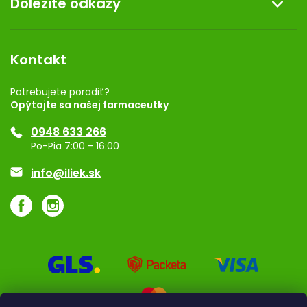
Dôležité odkazy
Darček k nákupu
Kontakt
Obchodné podmienky
Dermocentrum
Blog
Vernostný program
Kontakt
Rozhodnutie na prevádzku
Registrácia
Potrebujete poradiť?
Opýtajte sa našej farmaceutky
Ponuka pre firmy
0948 633 266
Značky
Po-Pia 7:00 - 16:00
Akcie a zľavy
info@iliek.sk