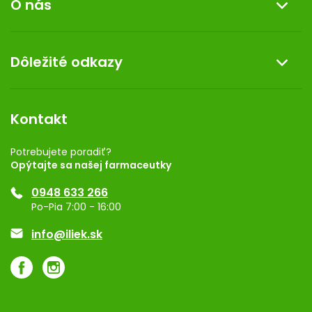
O nás
Reklamácia a vrátenie tovaru
Doprava a platba
O nás
Dôležité odkazy
Darček k nákupu
Kontakt
Obchodné podmienky
Dermocentrum
Blog
Vernostný program
Kontakt
Rozhodnutie na prevádzku
Registrácia
Potrebujete poradiť?
Opýtajte sa našej farmaceutky
Ponuka pre firmy
0948 633 266
Značky
Po-Pia 7:00 - 16:00
Akcie a zľavy
info@iliek.sk