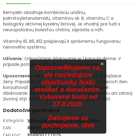
Remyelin obsahuje kombináciu uridínu,
palmitoyletanolamidu, vitamínov sk. B, vitamínu C a
biologicky aktívnej kyseliny listovej. Je vhodný pre ľudí s
neuropatickou bolesťou chrbta, zápästia a nôh.
Vitamíny B1, B6, B12 prispievajú k správnemu fungovaniu
nervového systému.
Užívanie:
Odporúčané dávkovanie je 1 kapsula denne. V
×
prípade potreby krátkodobo 2 kapsuly denne.
Ospravedlňujeme sa,
ale nasledujúce
Upozornenie:
Nie je určené pre deti, tehotné a dojčiace
objednávky budú
ženy. Prípadné užívanie u detí, tehotných a dojčiacich žien
konzultovať s lekárom. Neprekračujte odporúčané
meškať s doručením.
dávkovanie. Nenahrádza vyváženú a pestrú stravu ani zdravý
Vybavené budú od
životný štýl. Udržiavajte mimo dosahu malých detí.
17.8.2026.
Dodatočné parametre
Ďakujeme za
Kategória
:
Výživové doplnky na svaly a kĺby
pochopenie. iliek
EAN
:
8588007771175
EAN kód:
:
8588007771175