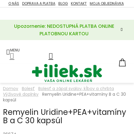
Prejsť
O NÁS
DOPRAVA A PLATBA
BLOG
KONTAKT
MOJA OBJEDNÁVKA
ZĽAVY
na
%
obsah
Upozornenie: NEDOSTUPNÁ PLATBA ONLINE
POTREBY
PRE
PLATOBNOU KARTOU
MATKU
A
DIEŤA
LIEKY
NÁ
KOŠ
VÝŽIVOVÉ
DOPLNKY
Domov
Bolesť
Bolesť a zápal svalov, kĺbov a chrbta
Výživové doplnky
Remyelin Uridine+PEA+vitamíny B a C 30
VITAMÍNY
A
kapsúl
MINERÁLY
Remyelin Uridine+PEA+vitamíny
B a C 30 kapsúl
KOZMETIKA