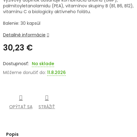
Výživový doplnok obsahuje kombináciu uridínu (UMP),
palmitoyletanolamidu (PEA), vitamínov skupiny B (B1, B6, B12),
SENIORI
vitamínu C a biologicky aktívneho folátu.
ZNAČKY
Balenie: 30 kapsúl
Detailné informácie
Prihlásenie
30,23 €
Jednotková
cena:
Na sklade
Môžeme doručiť do:
11.8.2026
OPÝTAŤ SA
STRÁŽIŤ
Popis