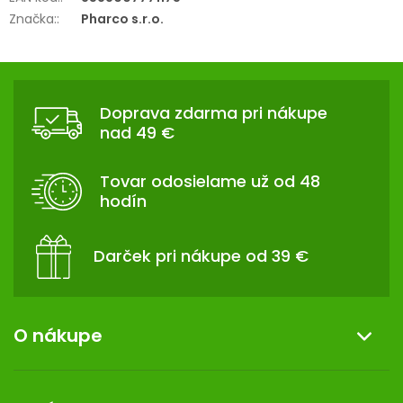
Značka:
:
Pharco s.r.o.
Z
Á
Doprava zdarma pri nákupe
P
nad 49 €
Ä
T
Tovar odosielame už od 48
I
hodín
E
Darček pri nákupe od 39 €
O nákupe
Informácie o nákupe