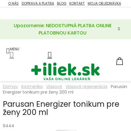
Prejsť
O NÁS
DOPRAVA A PLATBA
BLOG
KONTAKT
MOJA OBJEDNÁVKA
ZĽAVY
na
%
obsah
Upozornenie: NEDOSTUPNÁ PLATBA ONLINE
POTREBY
PRE
PLATOBNOU KARTOU
MATKU
A
DIEŤA
LIEKY
NÁ
KOŠ
VÝŽIVOVÉ
DOPLNKY
Domov
Kozmetika
Vlasová
Vlasová regenerácia
Parusan
Energizer tonikum pre ženy 200 ml
VITAMÍNY
A
MINERÁLY
Parusan Energizer tonikum pre
ženy 200 ml
KOZMETIKA
6444