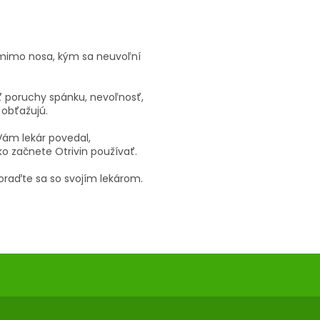
č mimo nosa, kým sa neuvoľní
ť poruchy spánku, nevoľnosť,
 obťažujú.
 Vám lekár povedal,
ko začnete Otrivin používať.
poraďte sa so svojím lekárom.