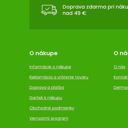
Ä
T
Doprava zdarma pri nák
nad 49 €
I
E
O nákupe
O ná
Informácie o nákupe
O nás
Reklamácia a vrátenie tovaru
Kontak
Doprava a platba
Dermo
Darček k nákupu
Obchodné podmienky
Vernostný program