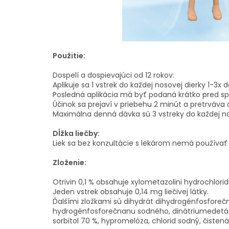
Použitie:
Dospelí a dospievajúci od 12 rokov:
Aplikuje sa 1 vstrek do každej nosovej dierky 1-3x
Posledná aplikácia má byť podaná krátko pred s
Účinok sa prejaví v priebehu 2 minút a pretrváva 
Maximálna denná dávka sú 3 vstreky do každej no
Dĺžka liečby:
Liek sa bez konzultácie s lekárom nemá používať d
Zloženie:
Otrivin 0,1 % obsahuje xylometazolini hydrochlori
Jeden vstrek obsahuje 0,14 mg liečivej látky.
Ďalšími zložkami sú dihydrát dihydrogénfosfore
hydrogénfosforečnanu sodného, dinátriumedetát
sorbitol 70 %, hypromelóza, chlorid sodný, čisten