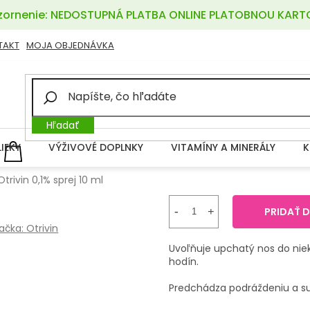
ornenie: NEDOSTUPNÁ PLATBA ONLINE PLATOBNOU KART
TAKT
MOJA OBJEDNÁVKA
Hľadať
LIEKY
VÝŽIVOVÉ DOPLNKY
VITAMÍNY A MINERÁLY
K
NÁKUPNÝ
KOŠÍK
Otrivin 0,1% sprej 10 ml
PRIDAŤ 
ačka:
Otrivin
Uvoľňuje upchatý nos do nie
hodín.
Predchádza podráždeniu a suc