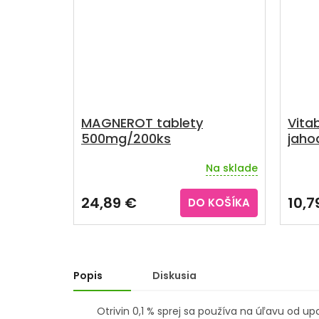
MAGNEROT tablety
Vita
500mg/200ks
jaho
tabli
Na sklade
Priemerné
hodnotenie
produktu
24,89 €
10,7
DO KOŠÍKA
je
5,0
z
5
hviezdičiek.
Popis
Diskusia
Otrivin 0,1 % sprej sa používa na úľavu od 