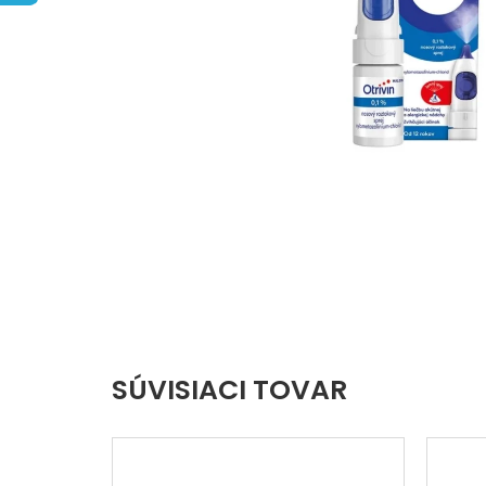
hviezdičiek.
SÚVISIACI TOVAR