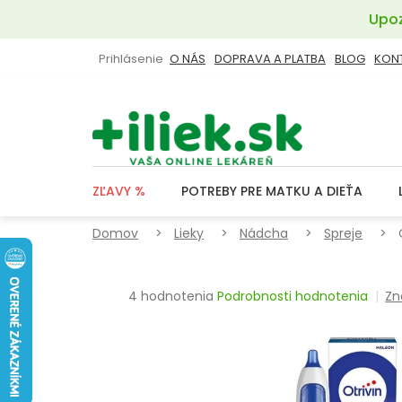
Prejsť
Upoz
na
obsah
Prihlásenie
O NÁS
DOPRAVA A PLATBA
BLOG
KON
ZĽAVY %
POTREBY PRE MATKU A DIEŤA
Domov
Lieky
Nádcha
Spreje
Priemerné
4 hodnotenia
Podrobnosti hodnotenia
Zn
hodnotenie
produktu
je
4,3
z
5