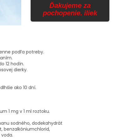
Ďakujeme za
pochopenie. iliek
 denne podľa potreby.
paním.
do 12 hodín.
sovej dierky.
lhšie ako 10 dní.
dum 1 mg v 1 ml roztoku.
čnanu sodného, dodekahydrát
, benzalkóniumchlorid,
á voda.