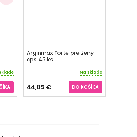
+
Arginmax Forte pre ženy
cps 45 ks
ky 16
sklade
Na sklade
44,85 €
ŠÍKA
DO KOŠÍKA