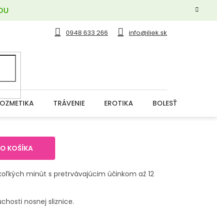
OU
0948 633 266
info@iliek.sk
OZMETIKA
TRÁVENIE
EROTIKA
BOLESŤ
DERM
DO KOŠÍKA
koľkých minút s pretrvávajúcim účinkom až 12
hosti nosnej sliznice.