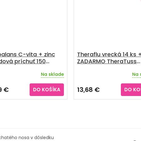
balans C-vita + zinc
Theraflu vrecká 14 ks 
dová príchuť 150
ZADARMO TheraTuss
et
Natural prírodné pastil
Na sklade
Na 
ks
Priemerné
hodnotenie
produktu
9 €
13,68 €
DO KOŠÍKA
DO KO
je
5,0
z
5
hviezdičiek.
upchatého nosa v dôsledku