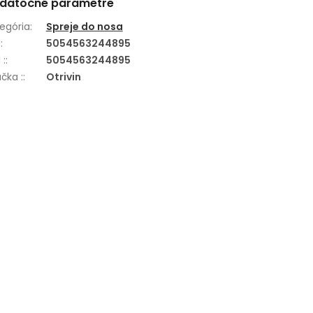
datočné parametre
egória
:
Spreje do nosa
N
:
5054563244895
 :
:
5054563244895
čka :
:
Otrivin