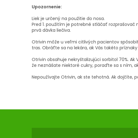
Upozornenie:
Liek je určený na použitie do nosa.
Pred 1. použitím je potrebné stláčať rozprašova
prvá dávka liečiva.
Otrivin môže u veľmi citlivých pacientov spôsobi
tras. Obráťte sa na lekára, ak Vás takéto príznaky
Otrivin obsahuje nekryštalizujúci sorbitol 70%. Ak
že neznášate niektoré cukry, poraďte sa s ním, a
Nepoužívajte Otrivin, ak ste tehotná. Ak dojčíte, 
Z
Á
P