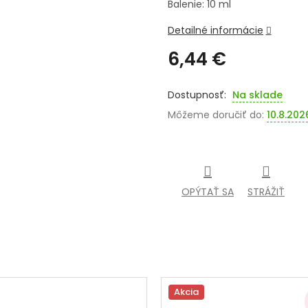
Balenie: 10 ml
Detailné informácie
6,44 €
Jednotková
cena:
Na sklade
Môžeme doručiť do:
10.8.202
OPÝTAŤ SA
STRÁŽIŤ
Akcia