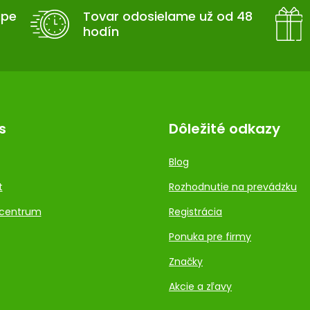
upe
Tovar odosielame už od 48
hodín
s
Dôležité odkazy
Blog
t
Rozhodnutie na prevádzku
centrum
Registrácia
Ponuka pre firmy
Značky
Akcie a zľavy