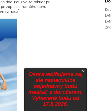
Do
rinitíde. Používa sa taktiež pri
 pri zápale stredného ucha
Kat
renia nosa).
EA
EAN
Zna
×
Ospravedlňujeme sa,
ale nasledujúce
objednávky budú
meškať s doručením.
Vybavené budú od
17.8.2026.