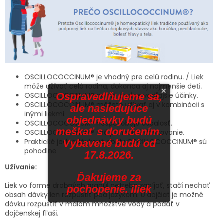
OSCILLOCOCCINUM® je vhodný pre celú rodinu. / Liek
môže užívať celá rodina, dokonca aj najmenšie deti.
×
OSCILLOCOCCINUM® nemá žiadne vedľajšie účinky.
Ospravedlňujeme sa,
OSCILLOCOCCINUM® môžete užívať aj v kombinácii s
ale nasledujúce
inými liekmi.
objednávky budú
OSCILLOCOCCINUM® nespôsobuje ospalosť.
meškať s doručením.
OSCILLOCOCCINUM® má pohodlné dávkovanie.
Praktické jednodávkové obaly OSCILLOCOCCINUM® sú
Vybavené budú od
pohodlne
17.8.2026.
Užívanie:
Ďakujeme za
Liek vo forme drobných granúl netreba zapíjať, stačí nechať
pochopenie. iliek
obsah dávky len rozpustiť pod jazykom. U dojčiat je možné
dávku rozpustiť v malom množstve vody a podať v
dojčenskej fľaši.