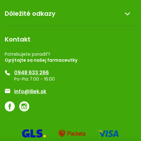
Doprava a platba
O nás
Dôležité odkazy
Darček k nákupu
Kontakt
Obchodné podmienky
Dermocentrum
Blog
Vernostný program
Kontakt
Rozhodnutie na prevádzku
Registrácia
Potrebujete poradiť?
Opýtajte sa našej farmaceutky
Ponuka pre firmy
0948 633 266
Značky
Po-Pia 7:00 - 16:00
Akcie a zľavy
info@iliek.sk