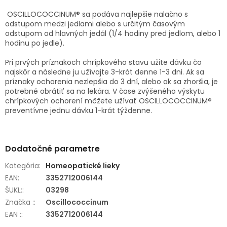
OSCILLOCOCCINUM® sa podáva najlepšie nalačno s
odstupom medzi jedlami alebo s určitým časovým
odstupom od hlavných jedál (1/4 hodiny pred jedlom, alebo 1
hodinu po jedle).
Pri prvých príznakoch chrípkového stavu užite dávku čo
najskôr a následne ju užívajte 3-krát denne 1-3 dni. Ak sa
príznaky ochorenia nezlepšia do 3 dní, alebo ak sa zhoršia, je
potrebné obrátiť sa na lekára. V čase zvýšeného výskytu
chrípkových ochorení môžete užívať OSCILLOCOCCINUM®
preventívne jednu dávku 1-krát týždenne.
Dodatočné parametre
Kategória
:
Homeopatické lieky
EAN
:
3352712006144
ŠUKL:
:
03298
Značka :
:
Oscillococcinum
EAN :
:
3352712006144