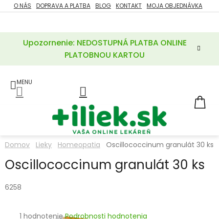
Prejsť
O NÁS
DOPRAVA A PLATBA
BLOG
KONTAKT
MOJA OBJEDNÁVKA
ZĽAVY
na
%
obsah
Upozornenie: NEDOSTUPNÁ PLATBA ONLINE
POTREBY
PRE
PLATOBNOU KARTOU
MATKU
A
DIEŤA
LIEKY
NÁ
KOŠ
VÝŽIVOVÉ
DOPLNKY
Domov
Lieky
Homeopatia
Oscillococcinum granulát 30 ks
VITAMÍNY
Oscillococcinum granulát 30 ks
A
MINERÁLY
6258
KOZMETIKA
Priemerné
1 hodnotenie
Podrobnosti hodnotenia