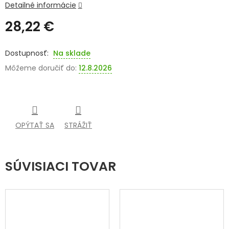
Detailné informácie
SENIORI
28,22 €
ZNAČKY
Jednotková
cena:
Na sklade
Prihlásenie
Môžeme doručiť do:
12.8.2026
OPÝTAŤ SA
STRÁŽIŤ
SÚVISIACI TOVAR