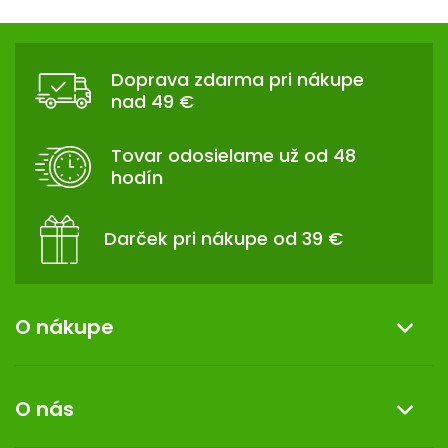
Z
Á
Doprava zdarma pri nákupe
P
nad 49 €
Ä
T
Tovar odosielame už od 48
I
hodín
E
Darček pri nákupe od 39 €
O nákupe
Informácie o nákupe
O nás
Reklamácia a vrátenie tovaru