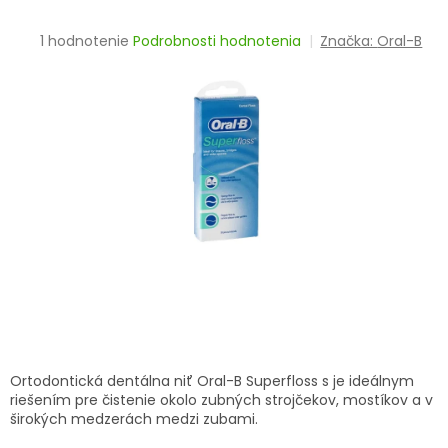
TRÁVENIE
Priemerné
1 hodnotenie
Podrobnosti hodnotenia
Značka:
Oral-B
hodnotenie
EROTIKA
produktu
je
BOLESŤ
5,0
z
5
DERMATOLÓGIA
hviezdičiek.
DENTÁLNA
HYGIENA
ZDRAVOTNÍCKE
POMÔCKY
PRÍRODNÉ
LIEKY
Ortodontická dentálna niť Oral-B Superfloss s je ideálnym
riešením pre čistenie okolo zubných strojčekov, mostíkov a v
širokých medzerách medzi zubami.
VETERINA