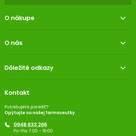
O nákupe
Informácie o nákupe
O nás
Reklamácia a vrátenie tovaru
Doprava a platba
O nás
Dôležité odkazy
Darček k nákupu
Kontakt
Obchodné podmienky
Dermocentrum
Blog
Vernostný program
Kontakt
Rozhodnutie na prevádzku
Registrácia
Potrebujete poradiť?
Opýtajte sa našej farmaceutky
Ponuka pre firmy
0948 633 266
Značky
Po-Pia 7:00 - 16:00