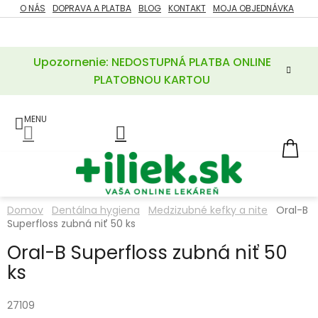
Prejsť
O NÁS
DOPRAVA A PLATBA
BLOG
KONTAKT
MOJA OBJEDNÁVKA
ZĽAVY
na
%
obsah
Upozornenie: NEDOSTUPNÁ PLATBA ONLINE
POTREBY
PRE
PLATOBNOU KARTOU
MATKU
A
DIEŤA
LIEKY
NÁ
KOŠ
VÝŽIVOVÉ
DOPLNKY
Domov
Dentálna hygiena
Medzizubné kefky a nite
Oral-B
Superfloss zubná niť 50 ks
VITAMÍNY
A
MINERÁLY
Oral-B Superfloss zubná niť 50
ks
KOZMETIKA
27109