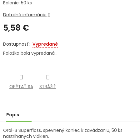
Balenie: 50 ks
SENIORI
Detailné informácie
ZNAČKY
5,58 €
Jednotková
Prihlásenie
cena:
Vypredané
Položka bola vypredaná…
OPÝTAŤ SA
STRÁŽIŤ
Popis
Oral-B Superfloss, spevnený koniec k zavádzaniu, 50 ks
nastrihaných vlákien.