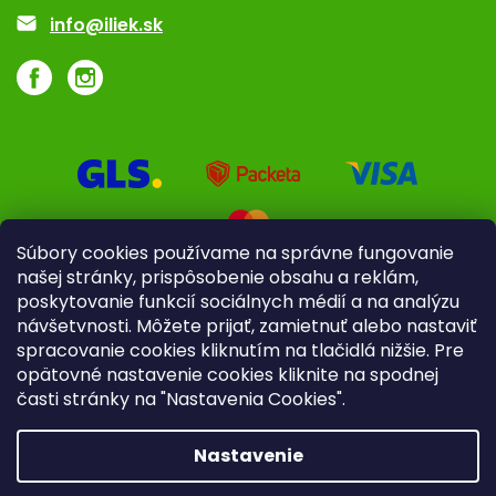
Akcie a zľavy
info@iliek.sk
Súbory cookies používame na správne fungovanie
našej stránky, prispôsobenie obsahu a reklám,
poskytovanie funkcií sociálnych médií a na analýzu
návšetvnosti. Môžete prijať, zamietnuť alebo nastaviť
spracovanie cookies kliknutím na tlačidlá nižšie. Pre
opätovné nastavenie cookies kliknite na spodnej
časti stránky na "Nastavenia Cookies".
Pre firmy
Poradenstvo
Nastavenie
Copyright 2026
iliek.sk
. Všetky práva vyhradené.
Upraviť
nastavenie cookies