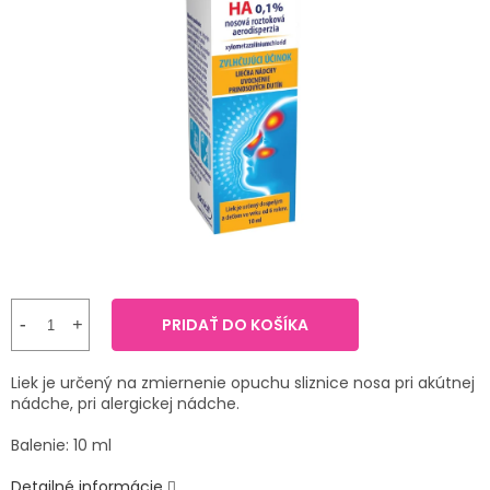
TRÁVENIE
je
4,3
z
EROTIKA
5
hviezdičiek.
BOLESŤ
DERMATOLÓGIA
DENTÁLNA
HYGIENA
ZDRAVOTNÍCKE
PRIDAŤ DO KOŠÍKA
POMÔCKY
Liek je určený na zmiernenie opuchu sliznice nosa pri akútnej
PRÍRODNÉ
nádche, pri alergickej nádche.
LIEKY
Balenie: 10 ml
VETERINA
Detailné informácie