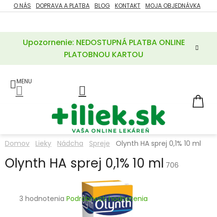
Prejsť
O NÁS
DOPRAVA A PLATBA
BLOG
KONTAKT
MOJA OBJEDNÁVKA
ZĽAVY
na
%
obsah
Upozornenie: NEDOSTUPNÁ PLATBA ONLINE
POTREBY
PRE
PLATOBNOU KARTOU
MATKU
A
DIEŤA
LIEKY
NÁ
KOŠ
VÝŽIVOVÉ
DOPLNKY
Domov
Lieky
Nádcha
Spreje
Olynth HA sprej 0,1% 10 ml
VITAMÍNY
Olynth HA sprej 0,1% 10 ml
A
706
MINERÁLY
KOZMETIKA
Priemerné
3 hodnotenia
Podrobnosti hodnotenia
hodnotenie
produktu