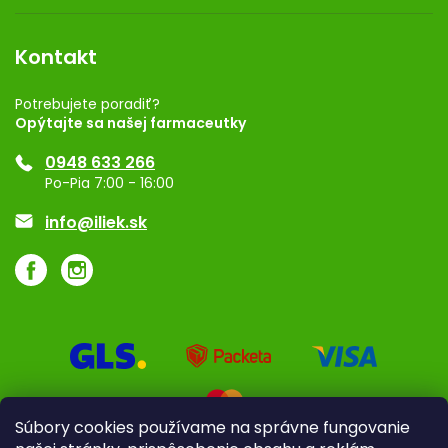
Obchodné podmienky
Dermocentrum
Blog
Vernostný program
Kontakt
Rozhodnutie na prevádzku
Registrácia
Potrebujete poradiť?
Opýtajte sa našej farmaceutky
Ponuka pre firmy
0948 633 266
Značky
Po-Pia 7:00 - 16:00
Akcie a zľavy
info@iliek.sk
Súbory cookies používame na správne fungovanie