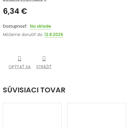
6,34 €
SENIORI
Jednotková
ZNAČKY
cena:
Na sklade
Môžeme doručiť do:
12.8.2026
Prihlásenie
OPÝTAŤ SA
STRÁŽIŤ
SÚVISIACI TOVAR