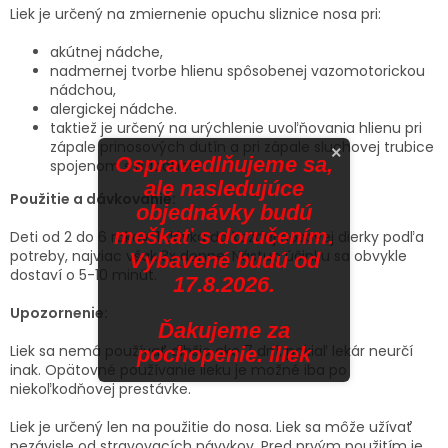
Liek je určený na zmiernenie opuchu sliznice nosa pri:
akútnej nádche,
nadmernej tvorbe hlienu spôsobenej vazomotorickou
nádchou,
alergickej nádche.
taktiež je určený na urýchlenie uvoľňovania hlienu pri
zápale prinosových dutín a pri zápale sluchovej trubice
×
Ospravedlňujeme sa,
spojenom s nádchou.
ale nasledujúce
Použitie a dávkovanie:
objednávky budú
meškať s doručením.
Deti od 2 do 6 rokov: 1 dávka do každej nosovej dierky podľa
potreby, najviac však 3x denne. Nástup účinku sa obvykle
Vybavené budú od
dostaví o 5-10 minút.
17.8.2026.
Upozornenie:
Ďakujeme za
Liek sa nemá používať dlhšie ako 7 dní, pokiaľ lekár neurčí
pochopenie. iliek
inak. Opätovné používanie lieku je možné iba po
niekoľkodňovej prestávke.
Liek je určený len na použitie do nosa. Liek sa môže užívať
nezávisle od stravovacích návykov. Pred prvým použitím je