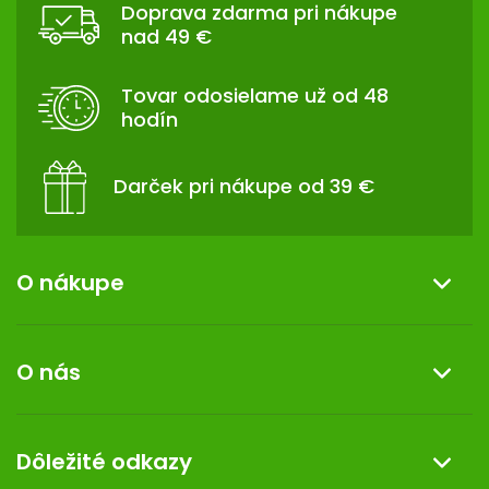
Doprava zdarma pri nákupe
P
nad 49 €
Ä
T
Tovar odosielame už od 48
I
hodín
E
Darček pri nákupe od 39 €
O nákupe
Informácie o nákupe
O nás
Reklamácia a vrátenie tovaru
Doprava a platba
O nás
Dôležité odkazy
Darček k nákupu
Kontakt