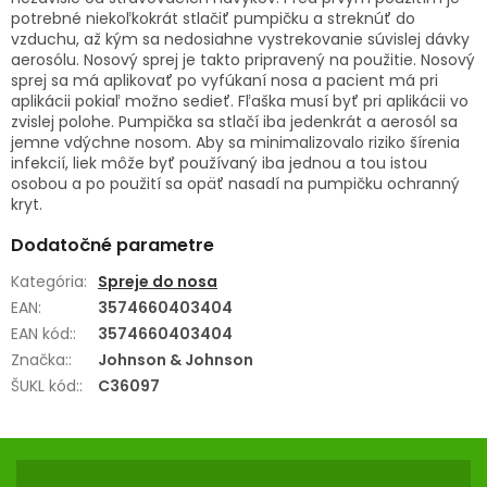
potrebné niekoľkokrát stlačiť pumpičku a streknúť do
vzduchu, až kým sa nedosiahne vystrekovanie súvislej dávky
aerosólu. Nosový sprej je takto pripravený na použitie. Nosový
sprej sa má aplikovať po vyfúkaní nosa a pacient má pri
aplikácii pokiaľ možno sedieť. Fľaška musí byť pri aplikácii vo
zvislej polohe. Pumpička sa stlačí iba jedenkrát a aerosól sa
jemne vdýchne nosom. Aby sa minimalizovalo riziko šírenia
infekcií, liek môže byť používaný iba jednou a tou istou
osobou a po použití sa opäť nasadí na pumpičku ochranný
kryt.
Dodatočné parametre
Kategória
:
Spreje do nosa
EAN
:
3574660403404
EAN kód:
:
3574660403404
Značka:
:
Johnson & Johnson
ŠUKL kód:
:
C36097
Z
Á