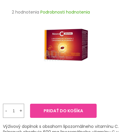
TRÁVENIE
Priemerné
2 hodnotenia
Podrobnosti hodnotenia
hodnotenie
EROTIKA
produktu
je
BOLESŤ
4,5
z
5
DERMATOLÓGIA
hviezdičiek.
DENTÁLNA
HYGIENA
ZDRAVOTNÍCKE
POMÔCKY
PRÍRODNÉ
LIEKY
PRIDAŤ DO KOŠÍKA
VETERINA
Výživový doplnok s obsahom lipozomálneho vitamínu C.