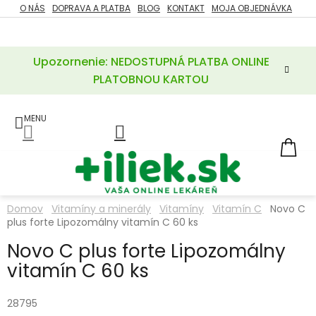
Prejsť
O NÁS
DOPRAVA A PLATBA
BLOG
KONTAKT
MOJA OBJEDNÁVKA
ZĽAVY
na
%
obsah
Upozornenie: NEDOSTUPNÁ PLATBA ONLINE
POTREBY
PRE
PLATOBNOU KARTOU
MATKU
A
DIEŤA
LIEKY
NÁ
KOŠ
VÝŽIVOVÉ
DOPLNKY
Domov
Vitamíny a minerály
Vitamíny
Vitamín C
Novo C
plus forte Lipozomálny vitamín C 60 ks
VITAMÍNY
A
MINERÁLY
Novo C plus forte Lipozomálny
vitamín C 60 ks
KOZMETIKA
28795