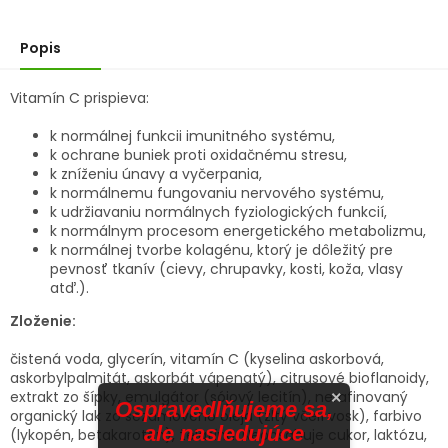
Popis
Vitamín C prispieva:
k normálnej funkcii imunitného systému,
k ochrane buniek proti oxidačnému stresu,
k zníženiu únavy a vyčerpania,
k normálnemu fungovaniu nervového systému,
k udržiavaniu normálnych fyziologických funkcií,
k normálnym procesom energetického metabolizmu,
k normálnej tvorbe kolagénu, ktorý je dôležitý pre
pevnosť tkanív (cievy, chrupavky, kosti, koža, vlasy
atď.).
Zloženie:
čistená voda, glycerín, vitamín C (kyselina askorbová,
askorbylpalmitát, askorbát vápenatý), citrusové bioflanoidy,
extrakt zo šípky, emulgátor (sójový lecitín), nerafinovaný
×
Ospravedlňujeme sa,
organický lak zo sezamového oleja (žltý včelí vosk), farbivo
ale nasledujúce
(lykopén, betakarotén), želatína. Neobsahuje cukor, laktózu,