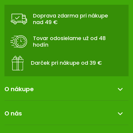
Z
Á
Doprava zdarma pri nákupe
P
nad 49 €
Ä
T
Tovar odosielame už od 48
I
hodín
E
Darček pri nákupe od 39 €
O nákupe
Informácie o nákupe
O nás
Reklamácia a vrátenie tovaru
Doprava a platba
O nás