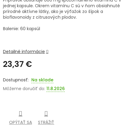
Prípravok obsahuje 600 mg lipozomálneho vitamínu C v
jednej kapsule. Okrem vitamínu C sú v ňom obsiahnuté
SENIORI
prírodné aktívne látky, ako je výťažok zo šípok a
bioflavonoidy z citrusových plodov.
ZNAČKY
Balenie: 60 kapsúl
Prihlásenie
Detailné informácie
23,37 €
Jednotková
cena:
Na sklade
Môžeme doručiť do:
11.8.2026
OPÝTAŤ SA
STRÁŽIŤ