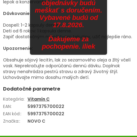
lepok a konzervanty.
objednávky budú
meškať s doručením.
Dávkovanie:
Vybavené budú od
17.8.2026.
Dospelí: 1–2 kapsuly denne.
Deti od 6 rokov: 1 kapsula denne.
Zapiť dostatočným množstvom tekutiny, užiť najlepšie ráno.
Ďakujeme za
pochopenie. iliek
Upozornenie:
Obsahuje sójový lecitín, lak zo sezamového oleja a žltý včelí
vosk. Neprekračujte odporúčanú dennú dávku. Doplnok
stravy nenahrádza pestrú stravu a zdravý životný štýl.
Uchovávajte mimo dosahu malých detí.
Dodatočné parametre
Kategória
:
Vitamín C
EAN
:
5997375700022
EAN kód:
:
5997375700022
Značka:
:
NOVO C