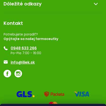
Dôležité odkazy
Darček k nákupu
Kontakt
Obchodné podmienky
Dermocentrum
Blog
Vernostný program
Kontakt
Rozhodnutie na prevádzku
Registrácia
Potrebujete poradiť?
Opýtajte sa našej farmaceutky
Ponuka pre firmy
0948 633 266
Značky
Po-Pia 7:00 - 16:00
Akcie a zľavy
info@iliek.sk