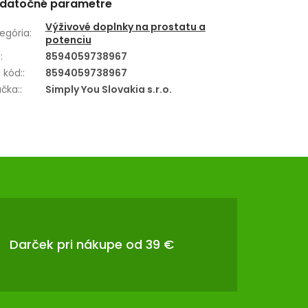
datočné parametre
Výživové doplnky na prostatu a
egória
:
potenciu
N
:
8594059738967
 kód:
:
8594059738967
čka:
:
Simply You Slovakia s.r.o.
Darček pri nákupe od 39 €