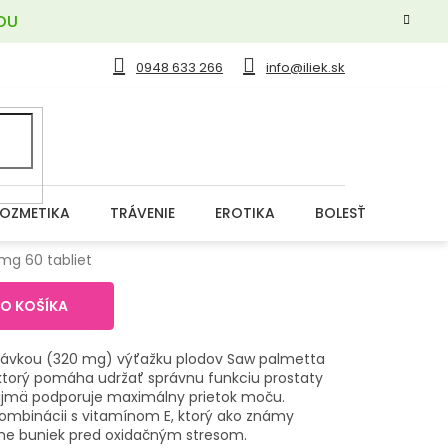
OU
0948 633 266
info@iliek.sk
OZMETIKA
TRÁVENIE
EROTIKA
BOLESŤ
DERM
mg 60 tabliet
DO KOŠÍKA
 dávkou (320 mg) výťažku plodov Saw palmetta
 ktorý pomáha udržať správnu funkciu prostaty
ajmä podporuje maximálny prietok moču.
kombinácii s vitamínom E, ktorý ako známy
ane buniek pred oxidačným stresom.