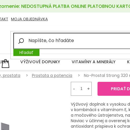
ornenie: NEDOSTUPNÁ PLATBA ONLINE PLATOBNOU KART
TAKT
MOJA OBJEDNÁVKA
Hľadať
LIEKY
VÝŽIVOVÉ DOPLNKY
VITAMÍNY A MINERÁLY
K
NÁKUPNÝ
KOŠÍK
, prostata
Prostata a potencia
No-Prostal Strong 320 
PRIDAŤ 
Výživový doplnok s vysokou
v kombinácii s vitamínom E,
a močového ústrojenstva, n
Naviac v účinnej a overenej 
antioxidant prispieva k ochr