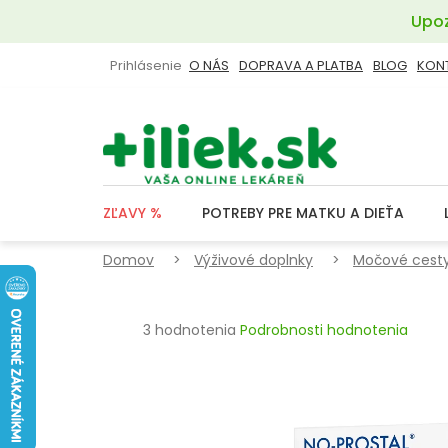
Prejsť
Upoz
na
obsah
Prihlásenie
O NÁS
DOPRAVA A PLATBA
BLOG
KON
ZĽAVY %
POTREBY PRE MATKU A DIEŤA
Domov
Výživové doplnky
Močové cesty
Priemerné
3 hodnotenia
Podrobnosti hodnotenia
hodnotenie
produktu
je
4,3
z
5