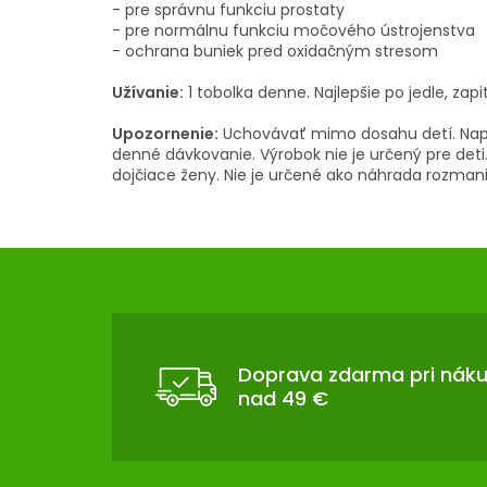
- pre správnu funkciu prostaty
- pre normálnu funkciu močového ústrojenstva
- ochrana buniek pred oxidačným stresom
Užívanie:
1 tobolka denne. Najlepšie po jedle, zapi
Upozornenie:
Uchovávať mimo dosahu detí. Nap
denné dávkovanie. Výrobok nie je určený pre deti.
dojčiace ženy. Nie je určené ako náhrada rozmanit
Z
Á
P
Ä
T
Doprava zdarma pri nák
nad 49 €
I
E