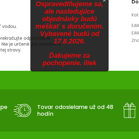
×
Do
Ospravedlňujeme sa,
ale nasledujúce
Kat
objednávky budú
meškať s doručením.
EA
ť vodou.
Vybavené budú od
EAN
rekračujte odporúčané
17.8.2026.
Zna
 Nie je určené pre tehotné a
ej stravy.
Ďakujeme za
pochopenie. iliek
upe
Tovar odosielame už od 48
hodín