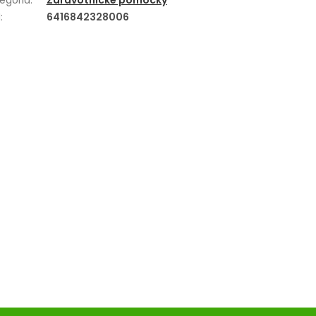
egória
:
Zdravotnícke pomôcky
N
:
6416842328006