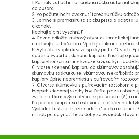
1. Pomaly zatlačte na farebnú rúčku automatickej
do púzdra.
2. Po počuteľnom cvaknutí farebnú rúčku odtočte
3. Jemne si premasírujte špičku prsta a očistit
alkohole.
Nechajte prst vyschnúť.
4. Pevne priložte kruhový otvor automatickej lan
a aktivujte ju tlačidlom. Vpich je takmer bezboles
5. Vytlačte kvapku krvi zo špičky prsta. Otvorte
opatrne vyberte sklenenú kapiláru. Pridŕžajte jed
kapiláryhorizontálne v kvapke krvi, až kým bude k
6. Vložte sklenenú kapiláru do skúmavky obsahujú
skúmavku zaskrutkujte. Skúmavku niekoľkokrát pre
kapiláry úplne nepremieša s pufrovacím roztoko
7. Otvorte skúmavku s pufrovacím roztokom a pi
kvapiek zriedenej vzorky krvi. Držte pipetu obsahu
zvislo nad kruhovým otvorom pre vzorku (S) a na
Po pridaní kvapiek sa testovacej doštičky nedotý
Výsledok testu je možné odčítať po 5 minútach. V
minút, po uplynutí tejto doby sa výsledok stáva 