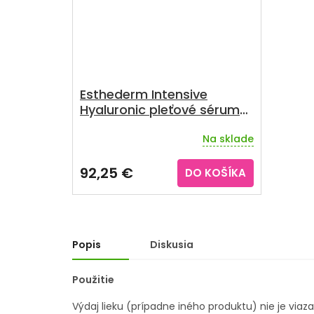
Esthederm Intensive
Hyaluronic pleťové sérum
30 ml
Na sklade
92,25 €
DO KOŠÍKA
Popis
Diskusia
Použitie
Výdaj lieku (prípadne iného produktu) nie je viaz