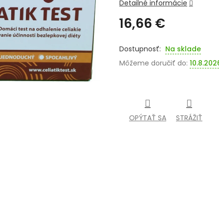
Detailné informácie
16,66 €
Jednotková
cena:
Na sklade
Môžeme doručiť do:
10.8.202
OPÝTAŤ SA
STRÁŽIŤ