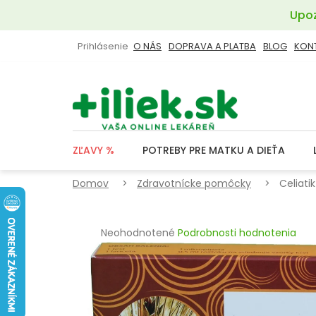
Prejsť
Upoz
na
obsah
Prihlásenie
O NÁS
DOPRAVA A PLATBA
BLOG
KON
ZĽAVY %
POTREBY PRE MATKU A DIEŤA
Domov
Zdravotnícke pomôcky
Celiati
Priemerné
Neohodnotené
Podrobnosti hodnotenia
hodnotenie
produktu
je
0,0
z
5