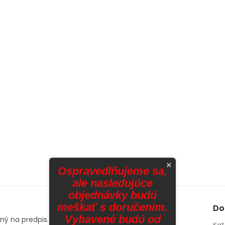
×
Ospravedlňujeme sa,
ale nasledujúce
objednávky budú
meškať s doručením.
Do
Vybavené budú od
aný na predpis.