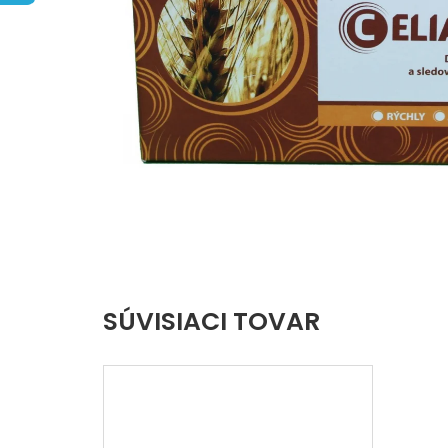
hviezdičiek.
SÚVISIACI TOVAR