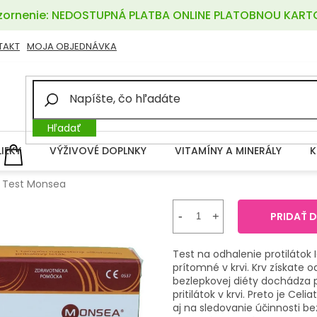
ornenie: NEDOSTUPNÁ PLATBA ONLINE PLATOBNOU KART
TAKT
MOJA OBJEDNÁVKA
Hľadať
LIEKY
VÝŽIVOVÉ DOPLNKY
VITAMÍNY A MINERÁLY
K
NÁKUPNÝ
KOŠÍK
k Test Monsea
PRIDAŤ 
Test na odhalenie protilátok I
prítomné v krvi. Krv získate 
bezlepkovej diéty dochádza p
pritilátok v krvi. Preto je Cel
aj na sledovanie účinnosti be