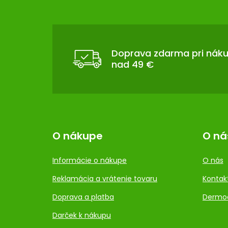
Z
Á
P
Ä
T
Doprava zdarma pri nák
nad 49 €
I
E
O nákupe
O ná
Informácie o nákupe
O nás
Reklamácia a vrátenie tovaru
Kontak
Doprava a platba
Dermo
Darček k nákupu