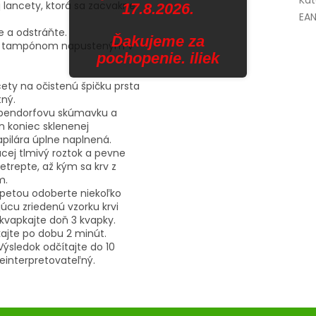
Kat
 lancety, ktorá sa zacvakne
17.8.2026.
EA
 a odstráňte.
Ďakujeme za
e ju tampónom napusteným v
pochopenie. iliek
cety na očistenú špičku prsta
tný.
 Eppendorfovu skúmavku a
en koniec sklenenej
apilára úplne naplnená.
cej tlmivý roztok a pevne
trepte, až kým sa krv z
m.
petou odoberte niekoľko
júcu zriedenú vzorku krvi
kvapkajte doň 3 kvapky.
kajte po dobu 2 minút.
ýsledok odčítajte do 10
neinterpretovateľný.