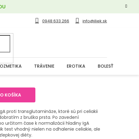
OU
0948 633 266
info@iliek.sk
OZMETIKA
TRÁVENIE
EROTIKA
BOLESŤ
DERM
DO KOŠÍKA
gA proti transglutamináze, ktoré sú pri celiakii
odobratím z bruška prsta. Po zavedení
o určitom čase k normalizácii hladiny IgA
iatik test vhodný nielen na odhalenie celiakie, ale
zlepkovej diéty.