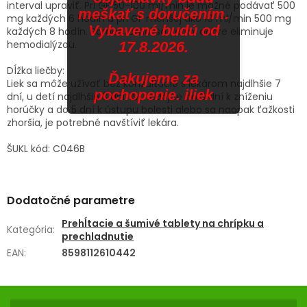
interval upraviť. Pri GF 50-100 ml/min je možné podávať 500
meškať s doručením.
mg každých 6 hodín a pri GF menšej ako 10 ml/min 500 mg
Vybavené budú od
každých 8 hodín. Paracetamol sa veľmi dobre eliminuje
hemodialýzou.
17.8.2026.
Dĺžka liečby:
Ďakujeme za
Liek sa môže užívať bez konzultácie s lekárom najdlhšie 7
pochopenie. iliek
dní, u detí najdlhšie 3 dni. Ak nedôjde do 3 dní k zníženiu
horúčky a do 5 dní k ústupu bolesti alebo sa naopak ťažkosti
zhoršia, je potrebné navštíviť lekára.
ŠUKL kód: C046B
Dodatočné parametre
Prehĺtacie a šumivé tablety na chrípku a
Kategória
:
prechladnutie
EAN
:
8598112610442
Z