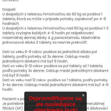
Dospelí:
U dospelých s telesnou hmotnosťou do 60 kg sa podáva 1
tableta, ktorá sa môže v prípade potreby zopakovať po 4-6
hodinách.
U dospelých s telesnou hmotnosťou nad 60 kg sa podáva 1-2
tablety zvyčajne každých 4-6 hodín pri rešpektovaní
maximálnej dennej dávky 4 g paracetamolu. Maximálna
jednorazová dávka 2 tablety sa nesmie prekročiť.
Deti vo veku 6-9 rokov: podáva sa jednotlivá dávka pol
tablety, podľa potreby až 3x denne. Odstup medzi
jednotlivými dávkami má byť 6 hodín.
Deti vo veku 9-12 rokov: podáva sa pol tablety až 1 tableta,
podľa potreby 3x denne. Odstup medzi jednotlivými dávkami
má byť 6 hodín.
Deti vo veku nad 12 rokov: podáva sa 1 tableta, podľa potreby
3-4x denne. Odstup medzi jednotlivými dávkami má byť 4-6
hodín.
×
Ospravedlňujeme sa,
Pacienti s poruchou funkcie obličiek:
ale nasledujúce
Je potrebné upraviť dávkovacie intervaly. Pri glomerulárnej
filtrácii (GF) nad 50 ml/min nie je nutné dávku ani dávkovací
objednávky budú