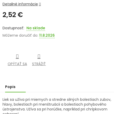
Detailné informácie
SENIORI
2,52 €
ZNAČKY
Jednotková
cena:
Na sklade
Prihlásenie
Môžeme doručiť do:
11.8.2026
OPÝTAŤ SA
STRÁŽIŤ
Popis
Liek sa užíva pri miernych a stredne silných bolestiach zubov,
hlavy, bolestiach pri menštruácii a bolestiach pohybového
ústrojenstva. Užíva sa pri horúčke, napríklad pri chrípkovom
ochorení.