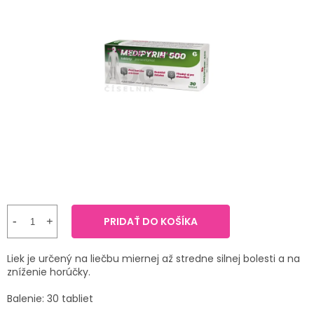
TRÁVENIE
produktu
je
0,0
EROTIKA
z
5
hviezdičiek.
BOLESŤ
DERMATOLÓGIA
DENTÁLNA
HYGIENA
ZDRAVOTNÍCKE
POMÔCKY
PRIDAŤ DO KOŠÍKA
PRÍRODNÉ
Liek je určený na liečbu miernej až stredne silnej bolesti a na
LIEKY
zníženie horúčky.
Balenie: 30 tabliet
VETERINA