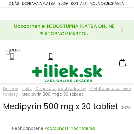
Prejsť
O NÁS
DOPRAVA A PLATBA
BLOG
KONTAKT
MOJA OBJEDNÁVKA
ZĽAVY
na
%
obsah
Upozornenie: NEDOSTUPNÁ PLATBA ONLINE
POTREBY
PRE
PLATOBNOU KARTOU
MATKU
A
DIEŤA
LIEKY
NÁ
KOŠ
VÝŽIVOVÉ
DOPLNKY
Domov
Lieky
Chrípka a prechladnutie
Prehĺtacie a šumivé
tablety
Medipyrin 500 mg x 30 tabliet
VITAMÍNY
A
MINERÁLY
Medipyrin 500 mg x 30 tabliet
10623
KOZMETIKA
Priemerné
Neohodnotené
Podrobnosti hodnotenia
hodnotenie