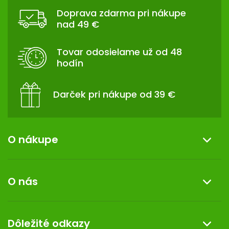
Á
Doprava zdarma pri nákupe
P
nad 49 €
Ä
T
Tovar odosielame už od 48
I
hodín
E
Darček pri nákupe od 39 €
O nákupe
Informácie o nákupe
O nás
Reklamácia a vrátenie tovaru
Doprava a platba
O nás
Dôležité odkazy
Darček k nákupu
Kontakt