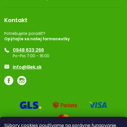
Obchodné podmienky
Dermocentrum
Blog
Vernostný program
Kontakt
Rozhodnutie na prevádzku
Registrácia
Potrebujete poradiť?
Opýtajte sa našej farmaceutky
Ponuka pre firmy
0948 633 266
Značky
Po-Pia 7:00 - 16:00
Akcie a zľavy
info@iliek.sk
Súbory cookies používame na správne fungovanie