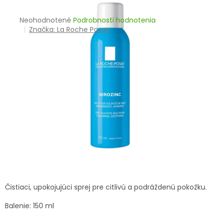
TRÁVENIE
Priemerné
Neohodnotené
Podrobnosti hodnotenia
hodnotenie
Značka:
La Roche Posay
EROTIKA
produktu
je
BOLESŤ
0,0
z
5
DERMATOLÓGIA
hviezdičiek.
DENTÁLNA
HYGIENA
ZDRAVOTNÍCKE
POMÔCKY
PRÍRODNÉ
LIEKY
Čistiaci, upokojujúci sprej pre citlivú a podráždenú pokožku.
Balenie: 150 ml
VETERINA