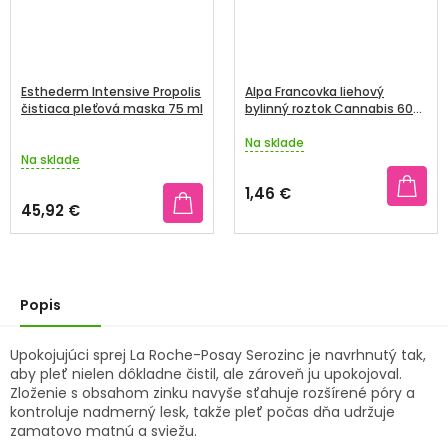
Esthederm Intensive Propolis
Alpa Francovka liehový
čistiaca pleťová maska 75 ml
bylinný roztok Cannabis 60
ml
Na sklade
Priemerné
Na sklade
hodnotenie
produktu
1,46 €
je
45,92 €
4,8
z
5
hviezdičiek.
Popis
Upokojujúci sprej La Roche-Posay Serozinc je navrhnutý tak,
aby pleť nielen dôkladne čistil, ale zároveň ju upokojoval.
Zloženie s obsahom zinku navyše sťahuje rozšírené póry a
kontroluje nadmerný lesk, takže pleť počas dňa udržuje
zamatovo matnú a sviežu.