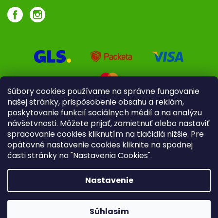
Súbory cookies používame na správne fungovanie
našej stránky, prispôsobenie obsahu a reklám,
poskytovanie funkcií sociálnych médií a na analýzu
návšetvnosti. Môžete prijať, zamietnuť alebo nastaviť
spracovanie cookies kliknutím na tlačidlá nižšie. Pre
opätovné nastavenie cookies kliknite na spodnej
časti stránky na "Nastavenia Cookies".
Pre firmy
Poradenstvo
Nastavenie
Copyright 2026
iliek.sk
. Všetky práva vyhradené.
Upraviť
nastavenie cookies
Súhlasím