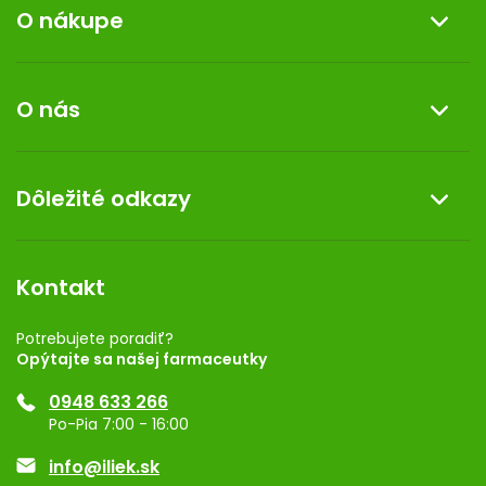
O nákupe
Informácie o nákupe
O nás
Reklamácia a vrátenie tovaru
Doprava a platba
O nás
Dôležité odkazy
Darček k nákupu
Kontakt
Obchodné podmienky
Dermocentrum
Blog
Vernostný program
Kontakt
Rozhodnutie na prevádzku
Registrácia
Potrebujete poradiť?
Opýtajte sa našej farmaceutky
Ponuka pre firmy
0948 633 266
Značky
Po-Pia 7:00 - 16:00
Akcie a zľavy
info@iliek.sk