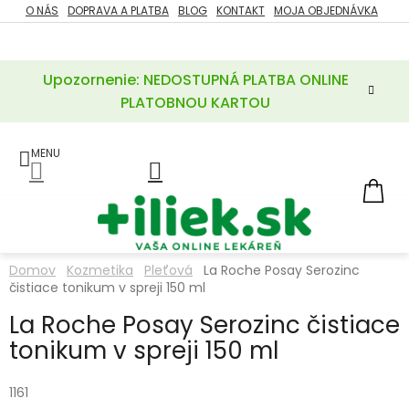
Prejsť
O NÁS
DOPRAVA A PLATBA
BLOG
KONTAKT
MOJA OBJEDNÁVKA
ZĽAVY
na
%
obsah
Upozornenie: NEDOSTUPNÁ PLATBA ONLINE
POTREBY
PRE
PLATOBNOU KARTOU
MATKU
A
DIEŤA
LIEKY
NÁ
KOŠ
VÝŽIVOVÉ
DOPLNKY
Domov
Kozmetika
Pleťová
La Roche Posay Serozinc
čistiace tonikum v spreji 150 ml
VITAMÍNY
A
MINERÁLY
La Roche Posay Serozinc čistiace
tonikum v spreji 150 ml
KOZMETIKA
1161