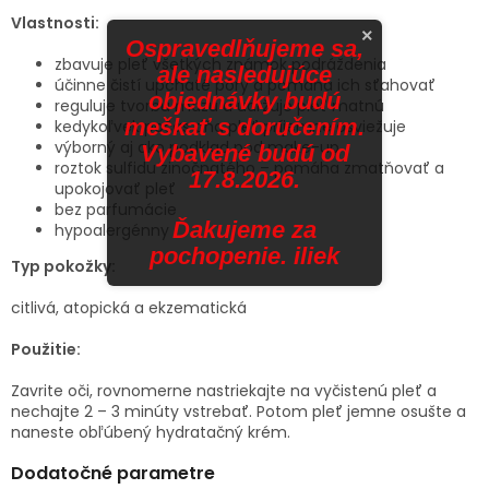
Vlastnosti:
×
Ospravedlňujeme sa,
zbavuje pleť všetkých známok podráždenia
ale nasledujúce
účinne čistí upchaté póry a pomáha ich sťahovať
objednávky budú
reguluje tvorbu mazu a udržuje pleť matnú
meškať s doručením.
kedykoľvek počas dňa pleť príjemne osviežuje
výborný aj ako podklad pod make-up
Vybavené budú od
roztok sulfidu zinočnatého – pomáha zmatňovať a
17.8.2026.
upokojovať pleť
bez parfumácie
Ďakujeme za
hypoalergénny
pochopenie. iliek
Typ pokožky:
citlivá, atopická a ekzematická
Použitie:
Zavrite oči, rovnomerne nastriekajte na vyčistenú pleť a
nechajte 2 – 3 minúty vstrebať. Potom pleť jemne osušte a
naneste obľúbený hydratačný krém.
Dodatočné parametre