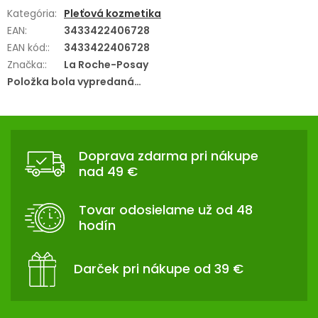
Kategória
:
Pleťová kozmetika
EAN
:
3433422406728
EAN kód:
:
3433422406728
Značka:
:
La Roche-Posay
Položka bola vypredaná…
Z
Á
Doprava zdarma pri nákupe
P
nad 49 €
Ä
T
Tovar odosielame už od 48
I
hodín
E
Darček pri nákupe od 39 €