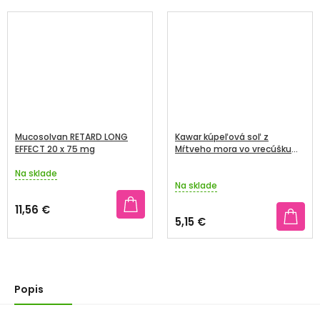
Mucosolvan RETARD LONG
Kawar kúpeľová soľ z
EFFECT 20 x 75 mg
Mŕtveho mora vo vrecúšku
1000 g
Na sklade
Priemerné
Na sklade
hodnotenie
produktu
11,56 €
je
5,15 €
4,0
z
5
hviezdičiek.
Popis