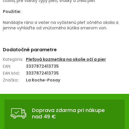
citlivá, pre všetky typy pleti, vrásky a zrelá pleť
Použitie:
Nanášajte ráno a večer na vyčistenú pleť očného okolia a
jemne vyhlaďte od vnútorného kútika smerom von.
Dodatočné parametre
Kategória
:
Pleťová kozmetika na okolie očí a pier
EAN
:
3337872413735
EAN kód:
:
3337872413735
Značka:
:
La Roche-Posay
Z
Á
Doprava zdarma pri nákupe
P
nad 49 €
Ä
T