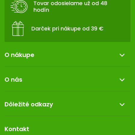
Tovar odosielame už od 48
I
hodín
E
Darček pri nákupe od 39 €
O nákupe
Informácie o nákupe
O nás
Reklamácia a vrátenie tovaru
Doprava a platba
O nás
Dôležité odkazy
Darček k nákupu
Kontakt
Obchodné podmienky
Dermocentrum
Blog
Vernostný program
Kontakt
Rozhodnutie na prevádzku