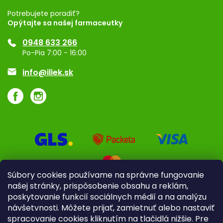
Registrácia
Potrebujete poradiť?
Opýtajte sa našej farmaceutky
Ponuka pre firmy
0948 633 266
Značky
Po-Pia 7:00 - 16:00
Akcie a zľavy
info@iliek.sk
Súbory cookies používame na správne fungovanie
našej stránky, prispôsobenie obsahu a reklám,
poskytovanie funkcií sociálnych médií a na analýzu
návšetvnosti. Môžete prijať, zamietnuť alebo nastaviť
spracovanie cookies kliknutím na tlačidlá nižšie. Pre