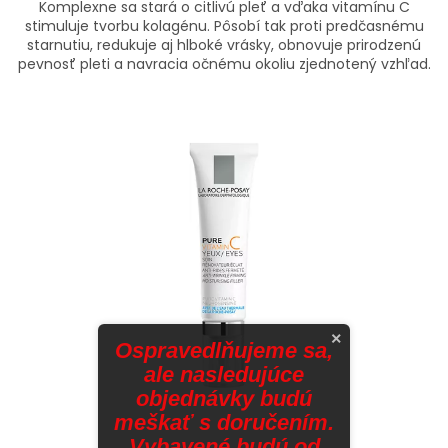
Komplexne sa stará o citlivú pleť a vďaka vitamínu C
stimuluje tvorbu kolagénu. Pôsobí tak proti predčasnému
starnutiu, redukuje aj hlboké vrásky, obnovuje prirodzenú
pevnosť pleti a navracia očnému okoliu zjednotený vzhľad.
×
Ospravedlňujeme sa,
ale nasledujúce
objednávky budú
meškať s doručením.
Vybavené budú od