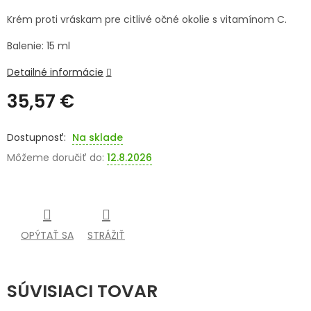
Krém proti vráskam pre citlivé očné okolie s vitamínom C.
SENIORI
Balenie: 15 ml
ZNAČKY
Detailné informácie
Prihlásenie
35,57 €
Jednotková
cena:
Na sklade
Môžeme doručiť do:
12.8.2026
OPÝTAŤ SA
STRÁŽIŤ
SÚVISIACI TOVAR