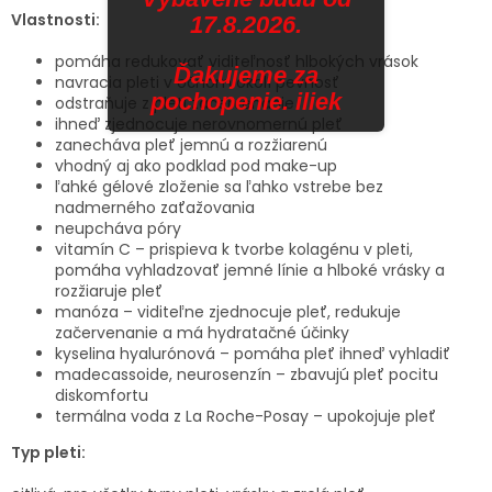
Vlastnosti:
17.8.2026.
pomáha redukovať viditeľnosť hlbokých vrások
Ďakujeme za
navracia pleti v očnom okolí pevnosť
pochopenie. iliek
odstraňuje z pleti začervenanie
ihneď zjednocuje nerovnomernú pleť
zanecháva pleť jemnú a rozžiarenú
vhodný aj ako podklad pod make-up
ľahké gélové zloženie sa ľahko vstrebe bez
nadmerného zaťažovania
neupcháva póry
vitamín C – prispieva k tvorbe kolagénu v pleti,
pomáha vyhladzovať jemné línie a hlboké vrásky a
rozžiaruje pleť
manóza – viditeľne zjednocuje pleť, redukuje
začervenanie a má hydratačné účinky
kyselina hyalurónová – pomáha pleť ihneď vyhladiť
madecassoide, neurosenzín – zbavujú pleť pocitu
diskomfortu
termálna voda z La Roche-Posay – upokojuje pleť
Typ pleti: