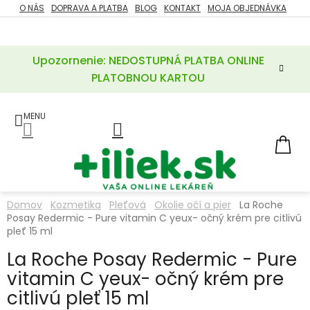
Prejsť
O NÁS
DOPRAVA A PLATBA
BLOG
KONTAKT
MOJA OBJEDNÁVKA
ZĽAVY
na
%
obsah
Upozornenie: NEDOSTUPNÁ PLATBA ONLINE
POTREBY
PRE
PLATOBNOU KARTOU
MATKU
A
DIEŤA
LIEKY
NÁ
KOŠ
VÝŽIVOVÉ
DOPLNKY
Domov
Kozmetika
Pleťová
Okolie očí a pier
La Roche
Posay Redermic - Pure vitamin C yeux- očný krém pre citlivú
VITAMÍNY
A
pleť 15 ml
MINERÁLY
La Roche Posay Redermic - Pure
vitamin C yeux- očný krém pre
KOZMETIKA
citlivú pleť 15 ml