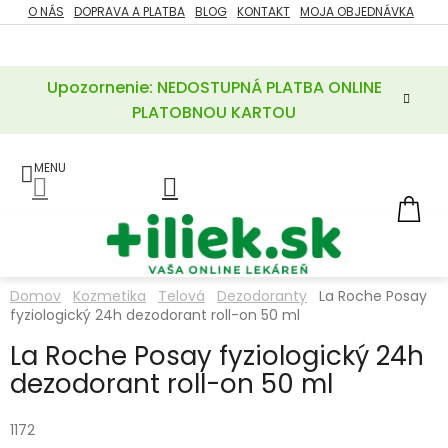
Prejsť
O NÁS
DOPRAVA A PLATBA
BLOG
KONTAKT
MOJA OBJEDNÁVKA
ZĽAVY
na
%
obsah
Upozornenie: NEDOSTUPNÁ PLATBA ONLINE
POTREBY
PRE
PLATOBNOU KARTOU
MATKU
A
DIEŤA
LIEKY
NÁ
KOŠ
VÝŽIVOVÉ
DOPLNKY
Domov
Kozmetika
Telová
Dezodoranty
La Roche Posay
fyziologický 24h dezodorant roll-on 50 ml
VITAMÍNY
A
MINERÁLY
La Roche Posay fyziologický 24h
dezodorant roll-on 50 ml
KOZMETIKA
1172