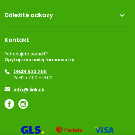
Doprava a platba
O nás
Dôležité odkazy
Darček k nákupu
Kontakt
Obchodné podmienky
Dermocentrum
Blog
Vernostný program
Kontakt
Rozhodnutie na prevádzku
Registrácia
Potrebujete poradiť?
Opýtajte sa našej farmaceutky
Ponuka pre firmy
0948 633 266
Značky
Po-Pia 7:00 - 16:00
Akcie a zľavy
info@iliek.sk