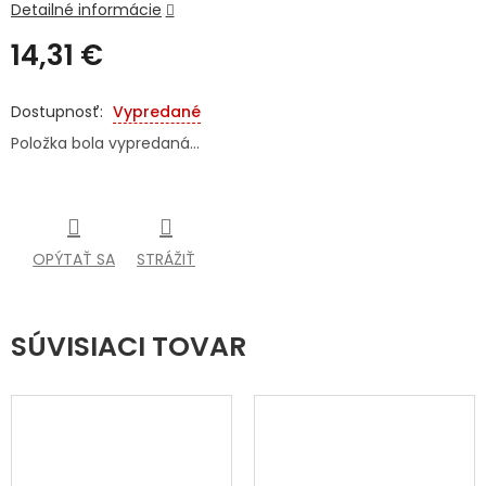
Detailné informácie
SENIORI
14,31 €
ZNAČKY
Jednotková
cena:
Vypredané
Prihlásenie
Položka bola vypredaná…
OPÝTAŤ SA
STRÁŽIŤ
SÚVISIACI TOVAR