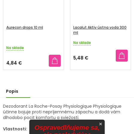
Aurecon drops 10 ml
Lacalut Aktiv ústna voda 300
ml
Na sklade
Priemerné
Na sklade
hodnotenie
produktu
5,48 €
je
4,84 €
5,0
z
5
hviezdičiek.
Popis
Dezodorant La Roche-Posay Physiologique Physiologique
účinne bojuje proti nepríjemnému zápachu a dodá vám
dlhodobo pocit komfortu a sviežosti.
×
Ospravedlňujeme sa,
Vlastnosti: