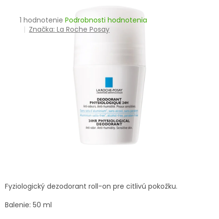
TRÁVENIE
Priemerné
1 hodnotenie
Podrobnosti hodnotenia
hodnotenie
Značka:
La Roche Posay
EROTIKA
produktu
je
BOLESŤ
5,0
z
5
DERMATOLÓGIA
hviezdičiek.
DENTÁLNA
HYGIENA
ZDRAVOTNÍCKE
POMÔCKY
PRÍRODNÉ
LIEKY
Fyziologický dezodorant roll-on pre citlivú pokožku.
Balenie: 50 ml
VETERINA