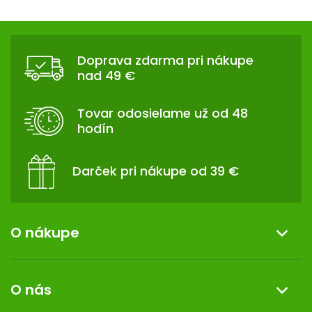
Z
Á
Doprava zdarma pri nákupe
P
nad 49 €
Ä
T
Tovar odosielame už od 48
I
hodín
E
Darček pri nákupe od 39 €
O nákupe
Informácie o nákupe
O nás
Reklamácia a vrátenie tovaru