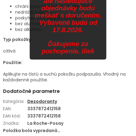
ale nasledujúce
chráni pred nepríjemným zápachom
objednávky budú
nedráždi pokožku
meškať s doručením.
poskytuje dlhotrvajúcu ochranu
Vybavené budú od
bez alumíniových solí
17.8.2026.
bez alkoholu
Typ pokožky:
Ďakujeme za
pochopenie. iliek
citlivá
Použitie:
Aplikujte na čistú a suchú pokožku podpazušia. Vhodný na
každodenné použitie.
Dodatočné parametre
Kategória
:
Dezodoranty
EAN
:
3337872412158
EAN kód:
:
3337872412158
Značka:
:
La Roche-Posay
Položka bola vypredaná…