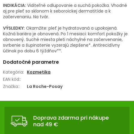
INDIKÁCIA:
Viditeľné odlupovanie a suchá pokožka. Vhodné
aj pre pleť so sklonom k seboroickej dermatitíde a k
začervenaniu. Na tvár.
VÝSLEDKY:
Okamžite: pleť je hydratovaná a upokojená.
Kožná bariéra je obnovená. Po 1 mesiaci: komfort pokožky je
obnovený. Suché miesta pleti náchylné na začervenanie,
svrbenie a šupinatenie vyzerajú zlepšene*. Antirecidívny
účinok po dobu 6 týždňov**.
Dodatočné parametre
Kategória
:
Kozmetika
EAN kód:
:
Značka:
:
La Roche-Posay
Z
Á
Doprava zdarma pri nákupe
P
nad 49 €
Ä