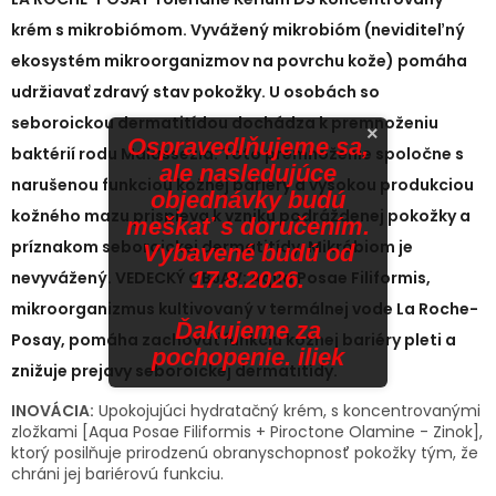
krém s mikrobiómom. Vyvážený mikrobióm (neviditeľný
ekosystém mikroorganizmov na povrchu kože) pomáha
udržiavať zdravý stav pokožky. U osobách so
seboroickou dermatitídou dochádza k premnoženiu
×
Ospravedlňujeme sa,
baktérií rodu Malassezia. Toto premnoženie spoločne s
ale nasledujúce
narušenou funkciou kožnej bariéry a vysokou produkciou
objednávky budú
kožného mazu prispieva k vzniku podráždenej pokožky a
meškať s doručením.
príznakom seboroickej dermatitídy. Mikróbiom je
Vybavené budú od
17.8.2026.
nevyvážený. VEDECKÝ OBJAV: Aqua Posae Filiformis,
mikroorganizmus kultivovaný v termálnej vode La Roche-
Ďakujeme za
Posay, pomáha zachovať funkciu kožnej bariéry pleti a
pochopenie. iliek
znižuje prejavy seboroickej dermatitídy.
INOVÁCIA:
Upokojujúci hydratačný krém, s koncentrovanými
zložkami [Aqua Posae Filiformis + Piroctone Olamine - Zinok],
ktorý posilňuje prirodzenú obranyschopnosť pokožky tým, že
chráni jej bariérovú funkciu.