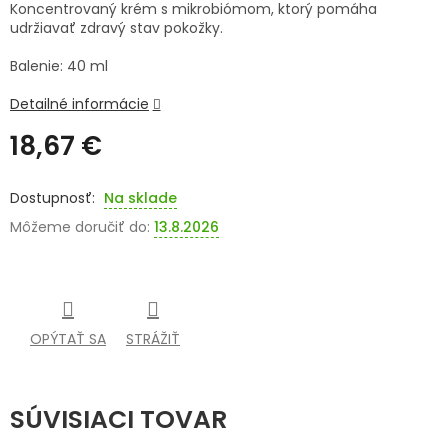
Koncentrovaný krém s mikrobiómom, ktorý pomáha
udržiavať zdravý stav pokožky.
SENIORI
Balenie: 40 ml
ZNAČKY
Detailné informácie
Prihlásenie
18,67 €
Jednotková
cena:
Na sklade
Môžeme doručiť do:
13.8.2026
OPÝTAŤ SA
STRÁŽIŤ
SÚVISIACI TOVAR