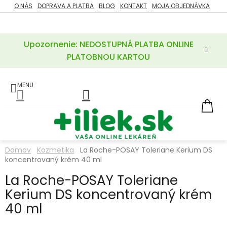
Prejsť
O NÁS
DOPRAVA A PLATBA
BLOG
KONTAKT
MOJA OBJEDNÁVKA
ZĽAVY
na
%
obsah
Upozornenie: NEDOSTUPNÁ PLATBA ONLINE
POTREBY
PRE
PLATOBNOU KARTOU
MATKU
A
DIEŤA
LIEKY
NÁ
KOŠ
VÝŽIVOVÉ
DOPLNKY
Domov
Kozmetika
La Roche-POSAY Toleriane Kerium DS
koncentrovaný krém 40 ml
VITAMÍNY
A
MINERÁLY
La Roche-POSAY Toleriane
Kerium DS koncentrovaný krém
KOZMETIKA
40 ml