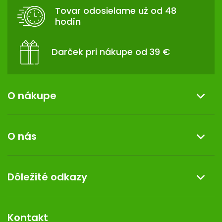
T
Tovar odosielame už od 48
I
hodín
E
Darček pri nákupe od 39 €
O nákupe
Informácie o nákupe
O nás
Reklamácia a vrátenie tovaru
Doprava a platba
O nás
Dôležité odkazy
Darček k nákupu
Kontakt
Obchodné podmienky
Dermocentrum
Blog
Vernostný program
Kontakt
Rozhodnutie na prevádzku