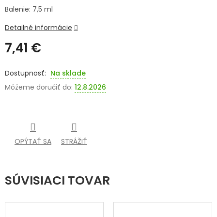
Balenie: 7,5 ml
SENIORI
Detailné informácie
ZNAČKY
7,41 €
Prihlásenie
Jednotková
cena:
Na sklade
Môžeme doručiť do:
12.8.2026
OPÝTAŤ SA
STRÁŽIŤ
SÚVISIACI TOVAR