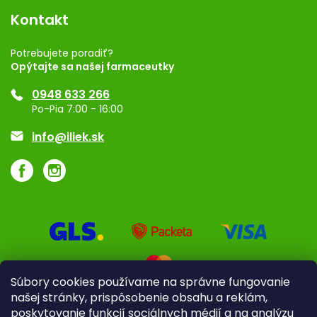
Vernostný program
Kontakt
Rozhodnutie na prevádzku
Registrácia
Potrebujete poradiť?
Opýtajte sa našej farmaceutky
Ponuka pre firmy
0948 633 266
Značky
Po-Pia 7:00 - 16:00
Akcie a zľavy
info@iliek.sk
Súbory cookies používame na správne fungovanie
našej stránky, prispôsobenie obsahu a reklám,
poskytovanie funkcií sociálnych médií a na analýzu