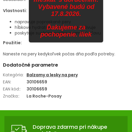
Vybavené budú od
Vlastnosti:
17.8.2026.
napravuje popraskané pery
Ďakujeme za
hĺbkovo hydratuje a intenzívne vyživuje
poskytuje suchým perám okamžitú úľavu
pochopenie. iliek
Použitie:
Naneste na pery kedykoľvek počas dňa podľa potreby.
Dodatočné parametre
Kategória
:
Balzamy a lesky na pery
EAN
:
30106659
EAN kód:
:
30106659
Značka:
:
La Roche-Posay
Z
Á
Doprava zdarma pri nákupe
P