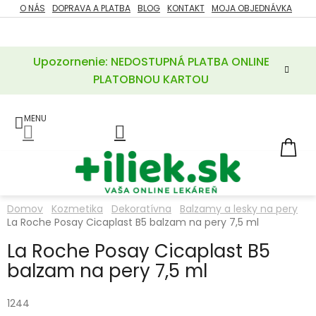
Prejsť
O NÁS
DOPRAVA A PLATBA
BLOG
KONTAKT
MOJA OBJEDNÁVKA
ZĽAVY
na
%
obsah
Upozornenie: NEDOSTUPNÁ PLATBA ONLINE
POTREBY
PRE
PLATOBNOU KARTOU
MATKU
A
DIEŤA
LIEKY
NÁ
KOŠ
VÝŽIVOVÉ
DOPLNKY
Domov
Kozmetika
Dekoratívna
Balzamy a lesky na pery
La Roche Posay Cicaplast B5 balzam na pery 7,5 ml
VITAMÍNY
A
MINERÁLY
La Roche Posay Cicaplast B5
balzam na pery 7,5 ml
KOZMETIKA
1244