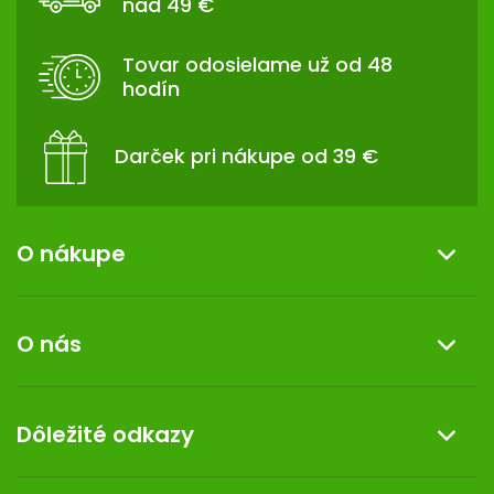
nad 49 €
Ä
T
Tovar odosielame už od 48
I
hodín
E
Darček pri nákupe od 39 €
O nákupe
Informácie o nákupe
O nás
Reklamácia a vrátenie tovaru
Doprava a platba
O nás
Dôležité odkazy
Darček k nákupu
Kontakt
Obchodné podmienky
Dermocentrum
Blog