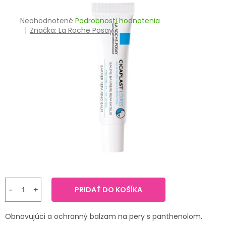
TRÁVENIE
Priemerné
Neohodnotené
Podrobnosti hodnotenia
hodnotenie
Značka:
La Roche Posay
EROTIKA
produktu
je
BOLESŤ
0,0
z
5
DERMATOLÓGIA
hviezdičiek.
DENTÁLNA
HYGIENA
ZDRAVOTNÍCKE
POMÔCKY
PRÍRODNÉ
LIEKY
PRIDAŤ DO KOŠÍKA
VETERINA
Obnovujúci a ochranný balzam na pery s panthenolom.