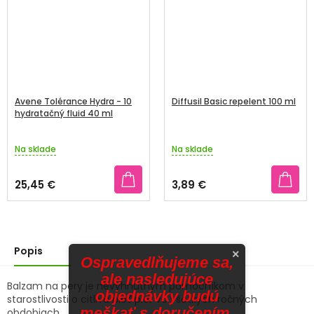
Avene Tolérance Hydra - 10
Diffusil Basic repelent 100 ml
hydratačný fluid 40 ml
Na sklade
Na sklade
25,45 €
3,89 €
Popis
×
Ospravedlňujeme sa,
ale nasledujúce
Balzam na pery je nevyhnutným pomocníkom v
objednávky budú
starostlivosti o citlivú pleť pier vo všetkých ročných
meškať s doručením.
obdobiach.