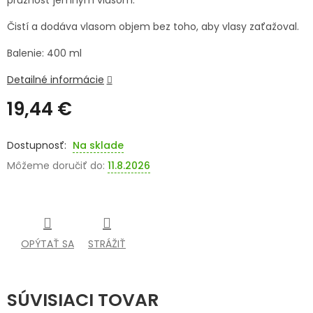
pružnosť jemným vlasom.
SENIORI
Čistí a dodáva vlasom objem bez toho, aby vlasy zaťažoval.
ZNAČKY
Balenie: 400 ml
Detailné informácie
Prihlásenie
19,44 €
Jednotková
cena:
Na sklade
Môžeme doručiť do:
11.8.2026
OPÝTAŤ SA
STRÁŽIŤ
SÚVISIACI TOVAR