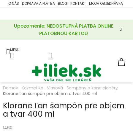
Prejsť
O NÁS
DOPRAVA A PLATBA
BLOG
KONTAKT
MOJA OBJEDNÁVKA
ZĽAVY
na
%
obsah
Upozornenie: NEDOSTUPNÁ PLATBA ONLINE
POTREBY
PRE
PLATOBNOU KARTOU
MATKU
A
DIEŤA
LIEKY
NÁ
KOŠ
VÝŽIVOVÉ
DOPLNKY
Domov
Kozmetika
Vlasová
Šampóny a kondicionéry
Klorane Ľan šampón pre objem a tvar 400 ml
VITAMÍNY
A
MINERÁLY
Klorane Ľan šampón pre objem
a tvar 400 ml
KOZMETIKA
1460