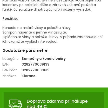
Navracia vlasom krásu: jemné vlasy získajú väčší objem od
korienkov po celej ich dĺžke a zároveň zostanú pružné a
ľahké, čo zaručuje dlhotrvajúci a prirodzený výsledok.
Použitie:
Naneste na mokré vlasy a pokožku hlavy.
Šampón napeňte a jemne vmasírujte.
Opláchnite vlasy a pokožku hlavy. V prípade zasiahnutia očí
ich okamžite vypláchnite vodou.
Dodatočné parametre
Kategória
:
Šampóny a kondicionéry
EAN
:
3282770039139
EAN kód:
:
3282770039139
Značka:
:
Klorane
Z
Á
Doprava zdarma pri nákupe
P
nad 49 €