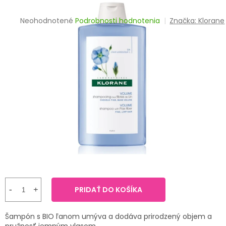
TRÁVENIE
Priemerné
Neohodnotené
Podrobnosti hodnotenia
Značka:
Klorane
hodnotenie
EROTIKA
produktu
je
BOLESŤ
0,0
z
5
DERMATOLÓGIA
hviezdičiek.
DENTÁLNA
HYGIENA
ZDRAVOTNÍCKE
POMÔCKY
PRÍRODNÉ
LIEKY
PRIDAŤ DO KOŠÍKA
VETERINA
Šampón s BIO ľanom umýva a dodáva prirodzený objem a