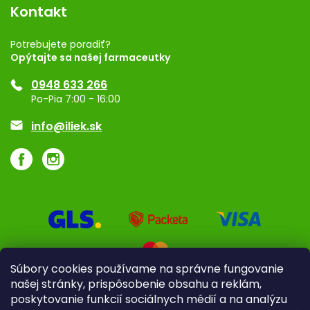
Vernostný program
Kontakt
Rozhodnutie na prevádzku
Registrácia
Potrebujete poradiť?
Opýtajte sa našej farmaceutky
Ponuka pre firmy
0948 633 266
Značky
Po-Pia 7:00 - 16:00
Akcie a zľavy
info@iliek.sk
Súbory cookies používame na správne fungovanie
našej stránky, prispôsobenie obsahu a reklám,
poskytovanie funkcií sociálnych médií a na analýzu