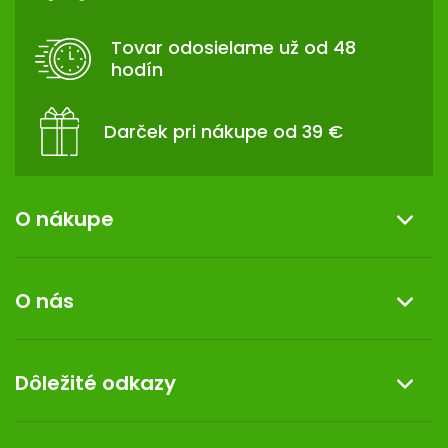
Ä
T
Tovar odosielame už od 48
I
hodín
E
Darček pri nákupe od 39 €
O nákupe
Informácie o nákupe
O nás
Reklamácia a vrátenie tovaru
Doprava a platba
O nás
Dôležité odkazy
Darček k nákupu
Kontakt
Obchodné podmienky
Dermocentrum
Blog