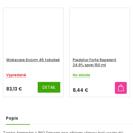
Wobecare Enzym 45 toboliek
Predator Forte Repelent
24,9% sprej 150 ml
Vypredané
Na sklade
Priemerné
Priemerné
hodnotenie
hodnotenie
produktu
produktu
DETAIL
83,13 €
8,44 €
je
je
5,0
5,0
z
z
5
5
hviezdičiek.
hviezdičiek.
Popis
Tento šampón s BIO ľanom pre objem vlasov bol vyvinutý