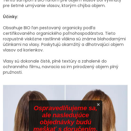
pre šetrné umývanie vlasov, ktorým chýba objem.
Účinky:
Obsahuje BIO ľan pestovaný organicky podľa
certifikovaného organického poľnohospodárstva. Tieto
rozpustné viskózne rastlinné vlákna sú známe blahodarnými
účinkami na vlasy. Poskytujú okamžitý a dlhotrvajúci objem
vlasov od korienkov.
Vlasy sú dokonale čisté, plné textúry a zahalené do
ochranného filmu, navracia sa im prirodzený objem plný
pružnosti.
×
Ospravedlňujeme sa,
ale nasledujúce
objednávky budú
meškať s doručením.