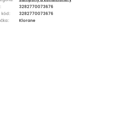
N
:
3282770073676
 kód:
:
3282770073676
čka:
:
Klorane