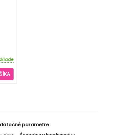
sklade
ŠÍKA
datočné parametre
egória
:
Šampóny a kondicionéry