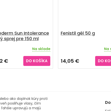
ederm Sun Intolerance
Fenistil gél 50 g
ý sprej pre 150 ml
Na sklade
Na 
Priemerné
hodnotenie
produktu
2 €
14,05 €
DO KOŠÍKA
DO KO
je
5,0
z
5
hviezdičiek.
lebo ako doplnok kúry proti
Do
eň posilňuje vlasy, čím
a ľahšie upravujú a majú
Kat