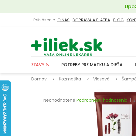
Prejsť
Upoz
na
obsah
Prihlásenie
O NÁS
DOPRAVA A PLATBA
BLOG
KON
ZĽAVY %
POTREBY PRE MATKU A DIEŤA
Domov
Kozmetika
Vlasová
Šampó
Priemerné
Neohodnotené
Podrobnosti hodnotenia
Z
hodnotenie
produktu
je
0,0
z
5