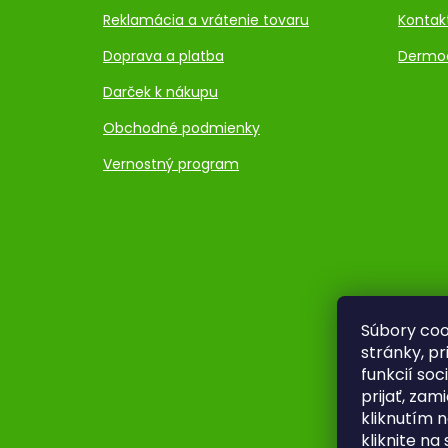
Reklamácia a vrátenie tovaru
Kontak
Doprava a platba
Dermo
Darček k nákupu
Obchodné podmienky
Vernostný program
Súbory coo
stránky, p
funkcií so
prijať, zam
Pre firmy
Poradenstvo
kliknutím n
kliknite na