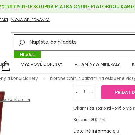
ornenie: NEDOSTUPNÁ PLATBA ONLINE PLATOBNOU KART
TAKT
MOJA OBJEDNÁVKA
Hľadať
LIEKY
VÝŽIVOVÉ DOPLNKY
VITAMÍNY A MINERÁLY
K
NÁKUPNÝ
KOŠÍK
ny a kondicionéry
Klorane Chinín balzam na oslabené vlas
PRIDAŤ 
načka:
Klorane
Okamžitá starostlivosť o vlas
Balenie: 200 ml
Detailné informácie