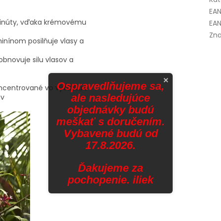
EA
 minúty, vďaka krémovému
EAN
Zna
inínom posilňuje vlasy a
, obnovuje silu vlasov a
×
Ospravedlňujeme sa,
oncentrované vo výťažku s
ale nasledujúce
ov
objednávky budú
meškať s doručením.
Vybavené budú od
17.8.2026.
Ďakujeme za
pochopenie. iliek