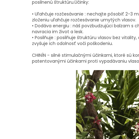
posilnenú štruktúru.Účinky:
• Uľahčuje rozčesávanie : nechajte pôsobiť 2-3
zloženiu uľahčuje rozčesávanie umytých vlasov.
• Dodáva energiu : náš povzbudzujúci balzam s ch
navracia im život a lesk.
• Posilňuje : posilňuje štruktúru vlasov bez vitality
zvyšuje ich odolnosť voči poškodeniu.
CHINÍN - silné stimulačnými účinkami, ktoré sú k
patentovanými účinkami proti vypadávaniu vlas