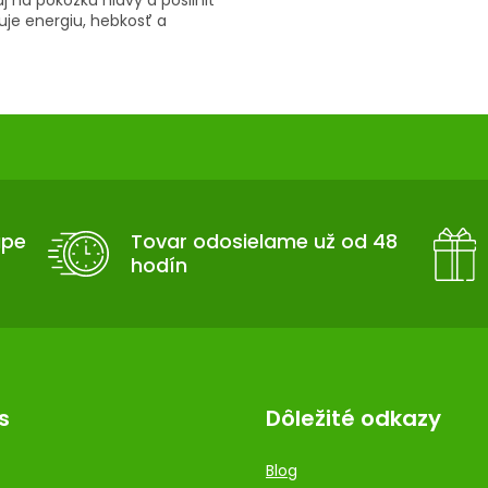
 na pokožku hlavy a posilniť
vuje energiu, hebkosť a
upe
Tovar odosielame už od 48
hodín
s
Dôležité odkazy
Blog