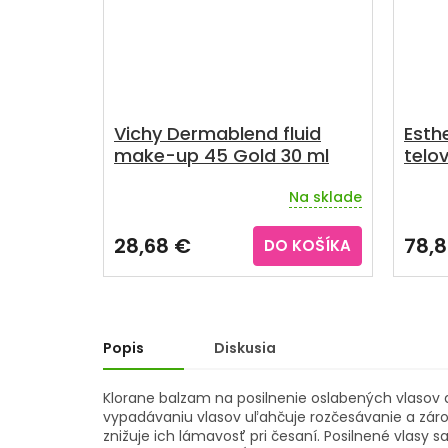
Vichy Dermablend fluid
Esth
make-up 45 Gold 30 ml
telov
Na sklade
Priemerné
hodnotenie
produktu
28,68 €
78,8
DO KOŠÍKA
je
4,0
z
5
hviezdičiek.
Popis
Diskusia
Klorane balzam na posilnenie oslabených vlasov a
vypadávaniu vlasov uľahčuje rozčesávanie a zárov
znižuje ich lámavosť pri česaní. Posilnené vlasy s