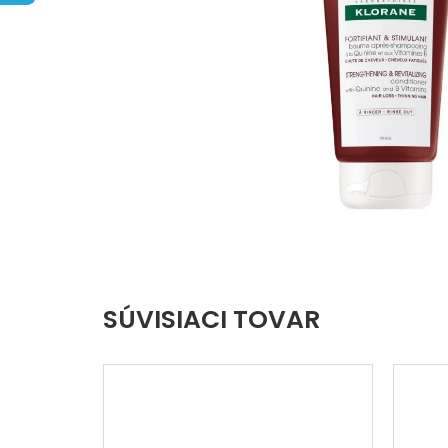
hviezdičiek.
SÚVISIACI TOVAR