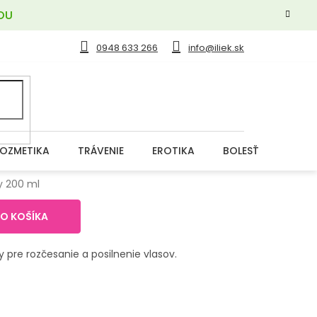
OU
0948 633 266
info@iliek.sk
OZMETIKA
TRÁVENIE
EROTIKA
BOLESŤ
DERM
y 200 ml
DO KOŠÍKA
y pre rozčesanie a posilnenie vlasov.