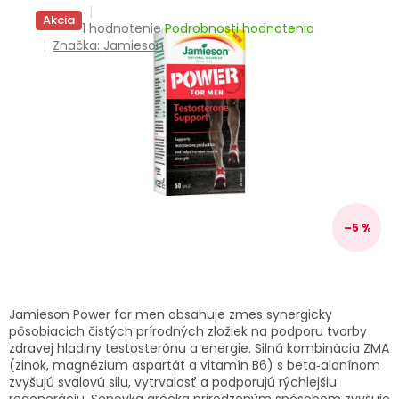
TRÁVENIE
Akcia
Priemerné
1 hodnotenie
Podrobnosti hodnotenia
hodnotenie
Značka:
Jamieson
EROTIKA
produktu
je
5,0
BOLESŤ
z
5
hviezdičiek.
DERMATOLÓGIA
DENTÁLNA
HYGIENA
–5 %
ZDRAVOTNÍCKE
POMÔCKY
Jamieson Power for men obsahuje zmes synergicky
PRÍRODNÉ
pôsobiacich čistých prírodných zložiek na podporu tvorby
LIEKY
zdravej hladiny testosterónu a energie. Silná kombinácia ZMA
(zinok, magnézium aspartát a vitamín B6) s beta‑alanínom
VETERINA
zvyšujú svalovú silu, vytrvalosť a podporujú rýchlejšiu