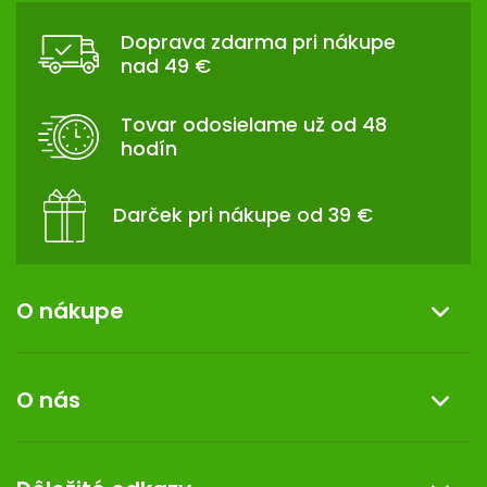
Á
Doprava zdarma pri nákupe
P
nad 49 €
Ä
T
Tovar odosielame už od 48
I
hodín
E
Darček pri nákupe od 39 €
O nákupe
Informácie o nákupe
O nás
Reklamácia a vrátenie tovaru
Doprava a platba
O nás
Darček k nákupu