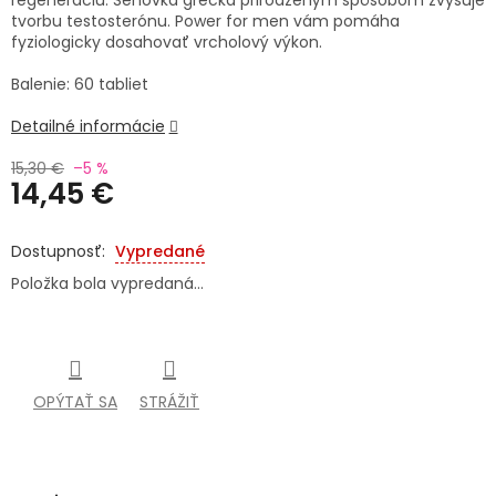
regeneráciu. Senovka grécka prirodzeným spôsobom zvyšuje
tvorbu testosterónu. Power for men vám pomáha
SENIORI
fyziologicky dosahovať vrcholový výkon.
ZNAČKY
Balenie: 60 tabliet
Detailné informácie
Prihlásenie
15,30 €
–5 %
14,45 €
Jednotková
cena:
Vypredané
Položka bola vypredaná…
OPÝTAŤ SA
STRÁŽIŤ