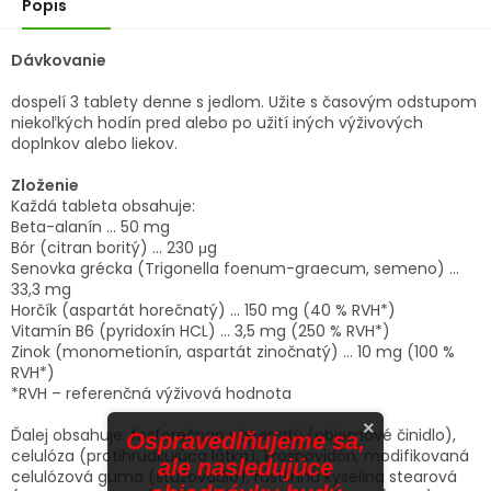
Popis
Dávkovanie
dospelí 3 tablety denne s jedlom. Užite s časovým odstupom
niekoľkých hodín pred alebo po užití iných výživových
doplnkov alebo liekov.
Zloženie
Každá tableta obsahuje:
Beta-alanín ... 50 mg
Bór (citran boritý) ... 230 μg
Senovka grécka (Trigonella foenum-graecum, semeno) ...
33,3 mg
Horčík (aspartát horečnatý) ... 150 mg (40 % RVH*)
Vitamín B6 (pyridoxín HCL) ... 3,5 mg (250 % RVH*)
Zinok (monometionín, aspartát zinočnatý) ... 10 mg (100 %
RVH*)
*RVH – referenčná výživová hodnota
×
Ďalej obsahuje: fosforečnan vápenatý (objemové činidlo),
Ospravedlňujeme sa,
celulóza (protihrudkujúca látka), krospovidón; modifikovaná
ale nasledujúce
celulózová guma (stužovadlo), rastlinná kyselina stearová