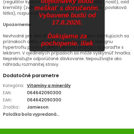
objednávky budú
(regulátor kyslosti), rastlinný stearan horečnatý (nosič), oxid
meškať s doručením.
kremičitý (zvlhčovadlo), hydroxypropyl celulóza (povlaková
látka), rozpustná celulóza (nosič).
Vybavené budú od
17.8.2026.
Upozornenie
Ďakujeme za
Nevhodné pre deti. Pri pretrvávajúcich alebo zhoršujúcich sa
príznakoch alebo ak trpíte cukrovkou, máte benígnu
pochopenie. iliek
hypertrofiu prostaty alebo rakovinu prostaty sa poraďte s
lekárom. V ojedinelých prípadoch sa môže vyskytnúť hnačka.
Neprekračujte odporúčané dávkovanie. Nepoužívajte ako
náhradu rozmanitej stravy.
Dodatočné parametre
Kategória
:
Vitamíny a minerály
EAN
:
064642090300
EAN:
:
064642090300
Značka:
:
Jamieson
Položka bola vypredaná…
Z