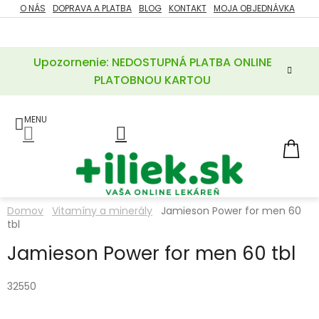
Prejsť
O NÁS
DOPRAVA A PLATBA
BLOG
KONTAKT
MOJA OBJEDNÁVKA
ZĽAVY
na
%
obsah
Upozornenie: NEDOSTUPNÁ PLATBA ONLINE
POTREBY
PRE
PLATOBNOU KARTOU
MATKU
A
DIEŤA
LIEKY
NÁ
KOŠ
VÝŽIVOVÉ
DOPLNKY
Domov
Vitamíny a minerály
Jamieson Power for men 60
tbl
VITAMÍNY
A
MINERÁLY
Jamieson Power for men 60 tbl
KOZMETIKA
32550