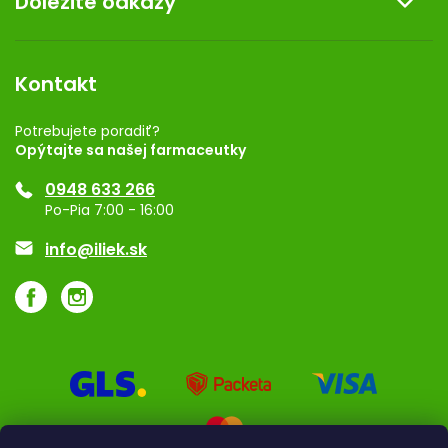
Dôležité odkazy
Kontakt
Obchodné podmienky
Dermocentrum
Blog
Vernostný program
Kontakt
Rozhodnutie na prevádzku
Registrácia
Potrebujete poradiť?
Opýtajte sa našej farmaceutky
Ponuka pre firmy
0948 633 266
Značky
Po-Pia 7:00 - 16:00
Akcie a zľavy
info@iliek.sk