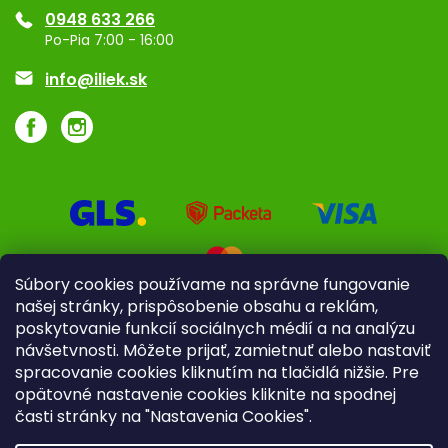
0948 633 266
Značky
Po-Pia 7:00 - 16:00
Akcie a zľavy
info@iliek.sk
Súbory cookies používame na správne fungovanie
našej stránky, prispôsobenie obsahu a reklám,
poskytovanie funkcií sociálnych médií a na analýzu
návšetvnosti. Môžete prijať, zamietnuť alebo nastaviť
spracovanie cookies kliknutím na tlačidlá nižšie. Pre
opätovné nastavenie cookies kliknite na spodnej
časti stránky na "Nastavenia Cookies".
Pre firmy
Poradenstvo