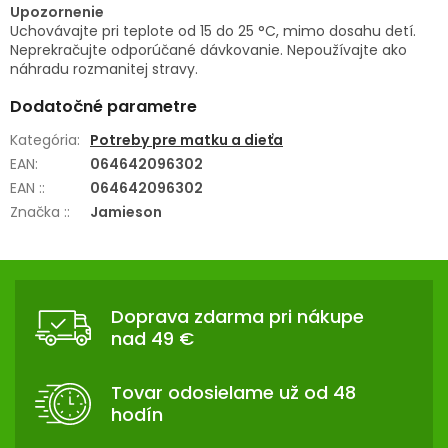
Upozornenie
Uchovávajte pri teplote od 15 do 25 °C, mimo dosahu detí.
Neprekračujte odporúčané dávkovanie. Nepoužívajte ako
náhradu rozmanitej stravy.
Dodatočné parametre
Kategória
:
Potreby pre matku a dieťa
EAN
:
064642096302
EAN :
:
064642096302
Značka :
:
Jamieson
Z
Á
Doprava zdarma pri nákupe
P
nad 49 €
Ä
T
Tovar odosielame už od 48
I
hodín
E