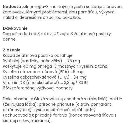
Nedostatok
omega-3 mastných kyselín sa spája s únavou,
kardiovaskulárnymi problémami, zlou pamäťou, výkyvmi
nálad či depresiami a suchou pokožkou.
Dávkovanie
Dospelí a deti od 3 rokov: Užívajte 3 želatínové pastilky
denne.
Zloženie
Každá želatínová pastilka obsahuje:
Rybí olej (sardinky, ančovičky) ... 75 mg
Poskytuje 40 mg omega-3 mastných kyselín, z toho:
Kyselina eikozapentaénová (EPA) ...6 mg
Kyselina dokozahexaénová (DHA) ...34 mg
Vitamín D3 (cholekalciferol) ... 3,3 μg/133 IU
66% referenčnej výživovej hodnoty
Ďalej obsahuje: Glukózový sirup, sacharóza (sladidlá); pektín
(želírujúca látka); prírodné príchute (citrón, pomaranč,
citrónový olej); kyselina citrónová, citrát sodný
(ochucovadlá); prírodné farbivá (koncentrovaná šťava z
čiernej mrkvy, kurkuma).