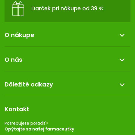
Darček pri nákupe od 39 €
O nákupe
Informácie o nákupe
O nás
Reklamácia a vrátenie tovaru
Doprava a platba
O nás
Dôležité odkazy
Darček k nákupu
Kontakt
Obchodné podmienky
Dermocentrum
Blog
Vernostný program
Kontakt
Rozhodnutie na prevádzku
Registrácia
Potrebujete poradiť?
Opýtajte sa našej farmaceutky
Ponuka pre firmy