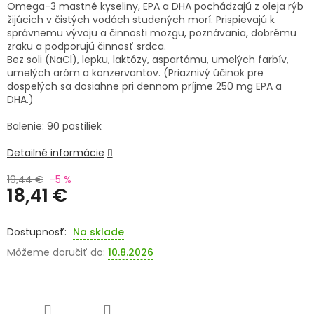
Omega-3 mastné kyseliny, EPA a DHA pochádzajú z oleja rýb
žijúcich v čistých vodách studených morí. Prispievajú k
SENIORI
správnemu vývoju a činnosti mozgu, poznávania, dobrému
zraku a podporujú činnosť srdca.
ZNAČKY
Bez soli (NaCl), lepku, laktózy, aspartámu, umelých farbív,
umelých aróm a konzervantov. (Priaznivý účinok pre
dospelých sa dosiahne pri dennom príjme 250 mg EPA a
Prihlásenie
DHA.)
Balenie: 90 pastiliek
Detailné informácie
19,44 €
–5 %
18,41 €
Jednotková
cena:
Na sklade
Môžeme doručiť do:
10.8.2026