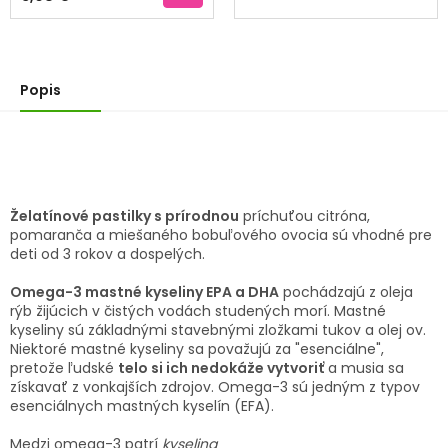
4,0
z
5
hviezdičiek.
Popis
Želatínové pastilky s prírodnou
príchuťou citróna,
pomaranča a miešaného bobuľového ovocia sú vhodné pre
deti od 3 rokov a dospelých.
Omega-3 mastné kyseliny EPA a DHA
pochádzajú z oleja
rýb žijúcich v čistých vodách studených morí. Mastné
kyseliny sú základnými stavebnými zložkami tukov a olej ov.
Niektoré mastné kyseliny sa považujú za "esenciálne",
pretože ľudské
telo si ich nedokáže vytvoriť
a musia sa
získavať z vonkajších zdrojov. Omega-3 sú jedným z typov
esenciálnych mastných kyselín (EFA).
Medzi omega-3 patrí
kyselina