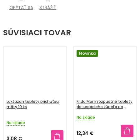
OPÝTAŤ SA
STRÁŽIŤ
SÚVISIACI TOVAR
Novinka
Laktazan tablety príchuťou
Frida Mom rozpustné tablety
mäty 10 ks
do sedacieho kúpeľa po
pôrode
Na sklade
Priemerné
Na sklade
hodnotenie
produktu
12,34 €
je
3,08 €