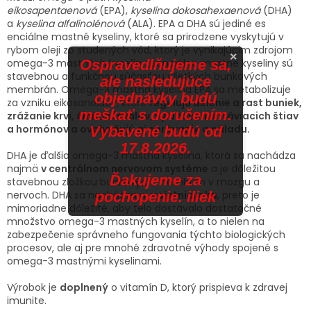
eikosapentaenová
(EPA),
kyselina dokosahexaenová
(DHA)
a
kyselina alfalinolénová
(ALA). EPA a DHA sú jediné es
enciálne mastné kyseliny, ktoré sa prirodzene vyskytujú v
rybom oleji zo studených vôd, ktorý je vynikajúcim zdrojom
×
Ospravedlňujeme sa,
omega-3 mastných kyselín. Esenciálne mastné kyseliny sú
stavebnou a funkčnou súčasťou všetkých bunkových
ale nasledujúce
membrán. Omega-3 mastná kyselina EPA sa metabolizuje
objednávky budú
za vzniku eikosanoidov, ktoré
regulujú delenie a rast buniek,
meškať s doručením.
zrážanie krvi, činnosť svalov, vylučovanie tráviacich štiav
a hormónov a ovplyvňujú aj správanie a náladu.
Vybavené budú od
17.8.2026.
DHA je ďalšia omega-3 mastná kyselina, ktorá sa nachádza
najmä
v centrálnom ne
rvovom systéme
a je dôležitou
Ďakujeme za
stavebnou zložkou bunkových membrán v mozgu a
pochopenie. iliek
nervoch. DHA sa nachádza aj
v si
et
nici oka
, preto je
mimoriadne dôležité, aby telo dostávalo dostatočné
množstvo omega-3 mastných kyselín, a to nielen na
zabezpečenie správneho fungovania týchto biologických
procesov, ale aj pre mnohé zdravotné výhody spojené s
omega-3 mastnými kyselinami.
Výrobok je
doplnený
o vitamín D, ktorý prispieva k zdravej
imunite.