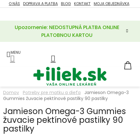
Prejsť
O NÁS
DOPRAVA A PLATBA
BLOG
KONTAKT
MOJA OBJEDNÁVKA
ZĽAVY
na
%
obsah
Upozornenie: NEDOSTUPNÁ PLATBA ONLINE
POTREBY
PRE
PLATOBNOU KARTOU
MATKU
A
DIEŤA
LIEKY
NÁ
KOŠ
VÝŽIVOVÉ
DOPLNKY
Domov
Potreby pre matku a dieťa
Jamieson Omega-3
Gummies žuvacie pektínové pastilky 90 pastilky
VITAMÍNY
A
MINERÁLY
Jamieson Omega-3 Gummies
žuvacie pektínové pastilky 90
KOZMETIKA
pastilky