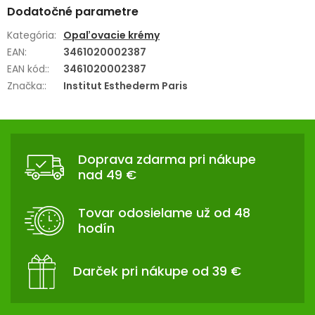
Dodatočné parametre
Kategória
:
Opaľovacie krémy
EAN
:
3461020002387
EAN kód:
:
3461020002387
Značka:
:
Institut Esthederm Paris
Z
Á
Doprava zdarma pri nákupe
P
nad 49 €
Ä
T
Tovar odosielame už od 48
I
hodín
E
Darček pri nákupe od 39 €