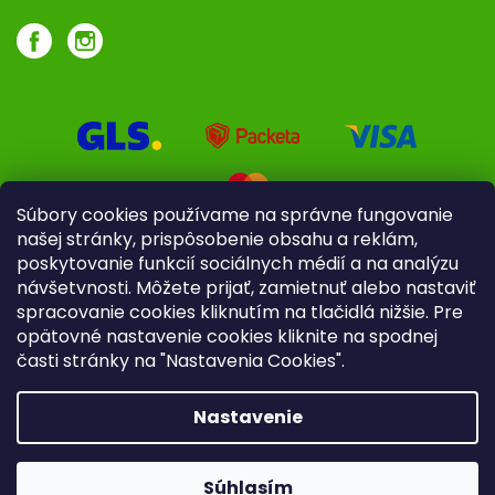
Súbory cookies používame na správne fungovanie
našej stránky, prispôsobenie obsahu a reklám,
poskytovanie funkcií sociálnych médií a na analýzu
návšetvnosti. Môžete prijať, zamietnuť alebo nastaviť
spracovanie cookies kliknutím na tlačidlá nižšie. Pre
opätovné nastavenie cookies kliknite na spodnej
časti stránky na "Nastavenia Cookies".
Pre firmy
Poradenstvo
Nastavenie
Copyright 2026
iliek.sk
. Všetky práva vyhradené.
Upraviť
nastavenie cookies
Súhlasím