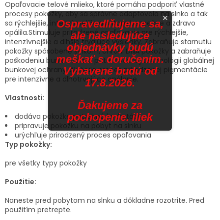
Opaľovacie telové mlieko, ktoré pomáha podporiť vlastné
procesy pokožky, aby sa správne adaptovala na slnko a tak
×
Ospravedlňujeme sa,
sa rýchlejšie, intenzívnejšie a pritom bezpečne a zdravo
opálila.Stimuluje prirodzené opaľovanie pre rýchlejšie,
ale nasledujúce
intenzívnejšie a dlhšie trvajúce výsledky. Zabraňuje starnutiu
objednávky budú
pokožky spôsobené slnkom, chráni DNA pokožky a zabraňuje
meškať s doručením.
poškodeniu buniek vďaka patentovanej technológii globálnej
Vybavené budú od
bunkovej ochrany. Aktivuje proces prirodzenej pigmentácie
pre intenzívne a dlhotrvajúce opálenie.
17.8.2026.
Vlastnosti:
Ďakujeme za
pochopenie. iliek
dodáva pokožke potrebnú hydratáciu
pripravuje pokožku na pobyt na slnku
urýchľuje prirodzený proces opaľovania
Typ pokožky:
pre všetky typy pokožky
Použitie:
Naneste pred pobytom na slnku a dôkladne rozotrite. Pred
použitím pretrepte.