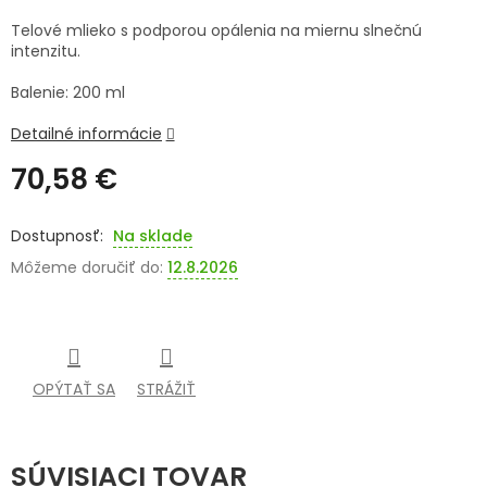
Telové mlieko s podporou opálenia na miernu slnečnú
SENIORI
intenzitu.
ZNAČKY
Balenie: 200 ml
Detailné informácie
Prihlásenie
70,58 €
Jednotková
cena:
Na sklade
Môžeme doručiť do:
12.8.2026
OPÝTAŤ SA
STRÁŽIŤ
SÚVISIACI TOVAR