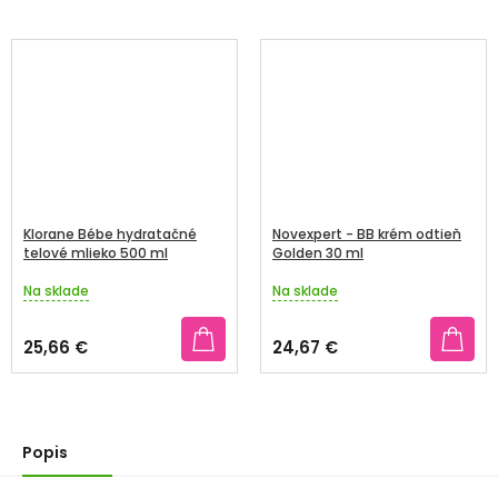
Klorane Bébe hydratačné
Novexpert - BB krém odtieň
telové mlieko 500 ml
Golden 30 ml
Na sklade
Na sklade
Priemerné
Priemerné
hodnotenie
hodnotenie
produktu
produktu
25,66 €
24,67 €
je
je
5,0
4,3
z
z
5
5
hviezdičiek.
hviezdičiek.
Popis