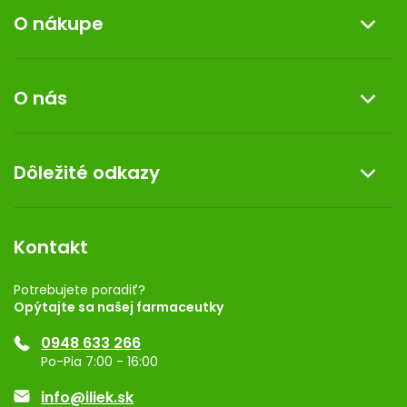
O nákupe
Informácie o nákupe
O nás
Reklamácia a vrátenie tovaru
Doprava a platba
O nás
Dôležité odkazy
Darček k nákupu
Kontakt
Obchodné podmienky
Dermocentrum
Blog
Vernostný program
Kontakt
Rozhodnutie na prevádzku
Registrácia
Potrebujete poradiť?
Opýtajte sa našej farmaceutky
Ponuka pre firmy
0948 633 266
Značky
Po-Pia 7:00 - 16:00
Akcie a zľavy
info@iliek.sk