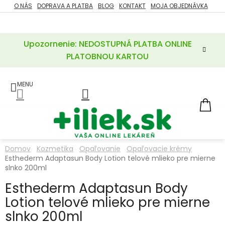
Prejsť
O NÁS
DOPRAVA A PLATBA
BLOG
KONTAKT
MOJA OBJEDNÁVKA
ZĽAVY
na
%
obsah
Upozornenie: NEDOSTUPNÁ PLATBA ONLINE
POTREBY
PRE
PLATOBNOU KARTOU
MATKU
A
DIEŤA
LIEKY
NÁ
KOŠ
VÝŽIVOVÉ
DOPLNKY
Domov
Kozmetika
Opaľovanie
Opaľovacie krémy
Esthederm Adaptasun Body Lotion telové mlieko pre mierne
VITAMÍNY
A
slnko 200ml
MINERÁLY
Esthederm Adaptasun Body
Lotion telové mlieko pre mierne
KOZMETIKA
slnko 200ml