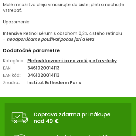
Malé množstvo oleja vmasírujte do čistej pleti a nechajte
vstrebať.
Upozornenie:
Intensive Retinol sérum s obsahom 0,3% čistého retinolu
-
neodporúčame používať počas jari a leta
Dodatočné parametre
Kategória
:
Pleťová kozmetika na zrelú pleť a vrásky
EAN
:
3461020014113
EAN kód:
:
3461020014113
Značka:
:
Institut Esthederm Paris
Z
Á
Doprava zdarma pri nákupe
P
nad 49 €
Ä
T