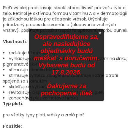
Pleťový olej predstavuje skvelú starostlivosť pre vašu tvár aj
telo. Retinol je aktívnou formou vitamínu A a v dermatológii
je základnou látkou pre ošetrenie vrások. Urýchľuje
prirodzený proces deskvamácie (olupovania vrchných
vrstiev), posilňuje pokožku a spúšťa opätovnú tvorbu buniek.
×
Ospravedlňujeme sa,
Vlastnosti:
ale nasledujúce
objednávky budú
redukuje hlboké vrásky
meškať s doručením.
vyhladzuje nepravidelnosti spôsobené pobytom na slnku,
pigmentové škvrny
Vybavené budú od
stimuluje obnovu buniek
17.8.2026.
stimuluje syntézu kolagénu a zabraňuje kožné atrofii
spojené so starnutím
Ďakujeme za
skrášľuje a vyhladzuje nedokonalosti
pochopenie. iliek
revitalizuje a spomaľuje proces starnutia pleti
zanecháva pleť zamatovo hebkú
Typ pleti:
pre všetky typy pleti, vrásky a zrelá pleť
Použitie: