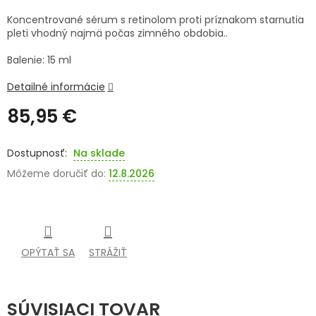
Koncentrované sérum s retinolom proti príznakom starnutia
SENIORI
pleti vhodný najmä počas zimného obdobia..
ZNAČKY
Balenie: 15 ml
Detailné informácie
Prihlásenie
85,95 €
Jednotková
cena:
Na sklade
Môžeme doručiť do:
12.8.2026
OPÝTAŤ SA
STRÁŽIŤ
SÚVISIACI TOVAR