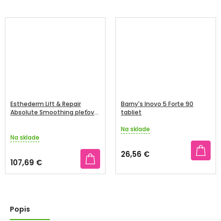
Esthederm Lift & Repair
Barny's Inovo 5 Forte 90
Absolute Smoothing pleťový
tabliet
krém 50 ml
Na sklade
Priemerné
Na sklade
hodnotenie
produktu
26,56 €
je
107,69 €
4,5
z
5
hviezdičiek.
Popis