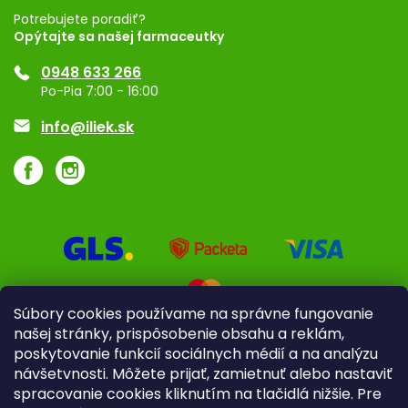
Registrácia
Potrebujete poradiť?
Opýtajte sa našej farmaceutky
Ponuka pre firmy
0948 633 266
Značky
Po-Pia 7:00 - 16:00
Akcie a zľavy
info@iliek.sk
Súbory cookies používame na správne fungovanie
našej stránky, prispôsobenie obsahu a reklám,
poskytovanie funkcií sociálnych médií a na analýzu
návšetvnosti. Môžete prijať, zamietnuť alebo nastaviť
spracovanie cookies kliknutím na tlačidlá nižšie. Pre