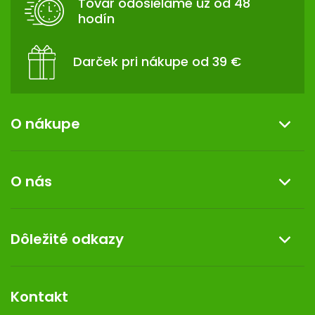
Tovar odosielame už od 48
I
hodín
E
Darček pri nákupe od 39 €
O nákupe
Informácie o nákupe
O nás
Reklamácia a vrátenie tovaru
Doprava a platba
O nás
Dôležité odkazy
Darček k nákupu
Kontakt
Obchodné podmienky
Dermocentrum
Blog
Vernostný program
Kontakt
Rozhodnutie na prevádzku