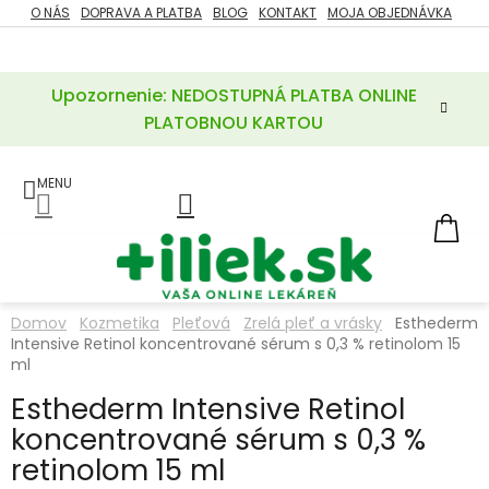
Prejsť
O NÁS
DOPRAVA A PLATBA
BLOG
KONTAKT
MOJA OBJEDNÁVKA
ZĽAVY
na
%
obsah
Upozornenie: NEDOSTUPNÁ PLATBA ONLINE
POTREBY
PRE
PLATOBNOU KARTOU
MATKU
A
DIEŤA
LIEKY
NÁ
KOŠ
VÝŽIVOVÉ
DOPLNKY
Domov
Kozmetika
Pleťová
Zrelá pleť a vrásky
Esthederm
Intensive Retinol koncentrované sérum s 0,3 % retinolom 15
VITAMÍNY
A
ml
MINERÁLY
Esthederm Intensive Retinol
koncentrované sérum s 0,3 %
KOZMETIKA
retinolom 15 ml