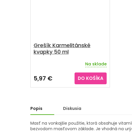
Grešík Karmelitánské
kvapky 50 ml
Na sklade
Priemerné
hodnotenie
produktu
5,97 €
DO KOŠÍKA
je
5,0
z
5
hviezdičiek.
Popis
Diskusia
Masť na vonkajšie použitie, ktorá obsahuje vitam
bezvodom masťovom základe. Je vhodná na urýc