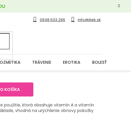
OU
0948 633 266
info@iliek.sk
OZMETIKA
TRÁVENIE
EROTIKA
BOLESŤ
DERM
DO KOŠÍKA
e použitie, ktorá obsahuje vitamín A a vitamín
lade, vhodná na urýchlenie obnovy pokožky