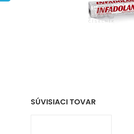
hviezdičiek.
SÚVISIACI TOVAR