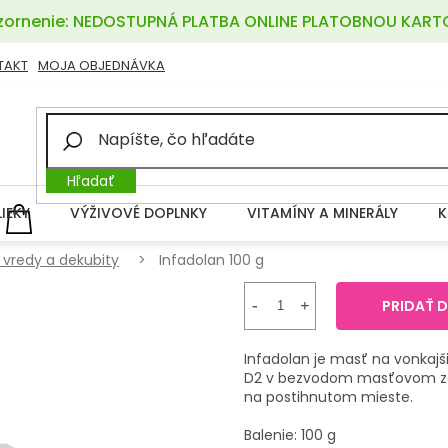
ornenie: NEDOSTUPNÁ PLATBA ONLINE PLATOBNOU KART
TAKT
MOJA OBJEDNÁVKA
Hľadať
LIEKY
VÝŽIVOVÉ DOPLNKY
VITAMÍNY A MINERÁLY
K
NÁKUPNÝ
KOŠÍK
, vredy a dekubity
Infadolan 100 g
PRIDAŤ 
Infadolan je masť na vonkajši
D2 v bezvodom masťovom zák
na postihnutom mieste.
Balenie: 100 g