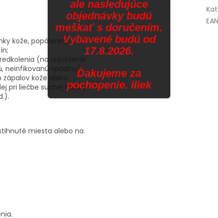
ale nasledujúce
Kat
objednávky budú
EA
meškať s doručením.
Vybavené budú od
nky kože, popáleniny I.
17.8.2026.
ín;
redkolenia (na urýchlenie
tú, neinfikovanú spodinu);
Ďakujeme za
h zápalov kože alebo
pochopenie. iliek
 pri liečbe suchej kože v
.).
stihnuté miesta alebo na
nia.