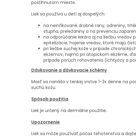
postihnutom mieste.
Liek sa používa u detí aj dospelých:
na neinfikované drobné rany, odreniny, trhli
stupňa, preležaniny a na prevenciu zaparen
na odporúčanie lekára aj na liečbu vredov p
epitelizácie, hojenie vredov, ktoré majú čis
pri liečbe suchej kože v prípade chronickýc
ekzémov, najmä pri atopickom ekzéme, ďalej
prípade porúch rohovatenia (ichtyózy a pod
Dávkovanie a dávkovacie schémy
Masť sa nanáša v tenkej vrstve 1-3x denne na po
suchú kožu.
Spôsob použitia
Liek je určený na dermálne použitie.
Upozornenie
Liek sa môže používať počas tehotenstva a dojče