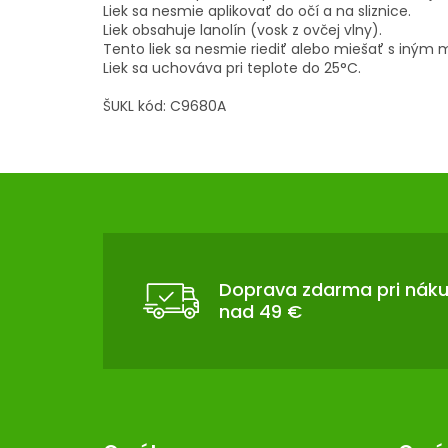
Liek sa nesmie aplikovať do očí a na sliznice.
Liek obsahuje lanolín (vosk z ovčej vlny).
Tento liek sa nesmie riediť alebo miešať s iný
Liek sa uchováva pri teplote do 25°C.
ŠUKL kód: C9680A
Z
Á
P
Ä
T
Doprava zdarma pri nák
nad 49 €
I
E