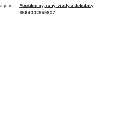
egória
:
Popáleniny, rany, vredy a dekubity
N
:
8594002959807