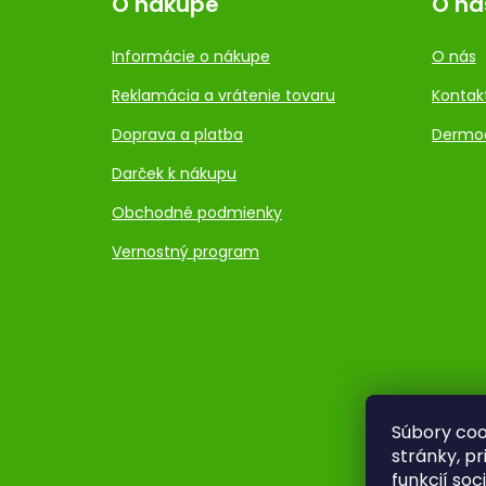
O nákupe
O ná
Informácie o nákupe
O nás
Reklamácia a vrátenie tovaru
Kontak
Doprava a platba
Dermo
Darček k nákupu
Obchodné podmienky
Vernostný program
Súbory coo
stránky, p
funkcií so