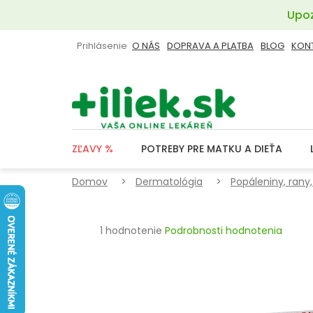
Prejsť
Upoz
na
obsah
Prihlásenie
O NÁS
DOPRAVA A PLATBA
BLOG
KON
ZĽAVY %
POTREBY PRE MATKU A DIEŤA
Domov
Dermatológia
Popáleniny, rany
Priemerné
1 hodnotenie
Podrobnosti hodnotenia
hodnotenie
produktu
je
5,0
z
5