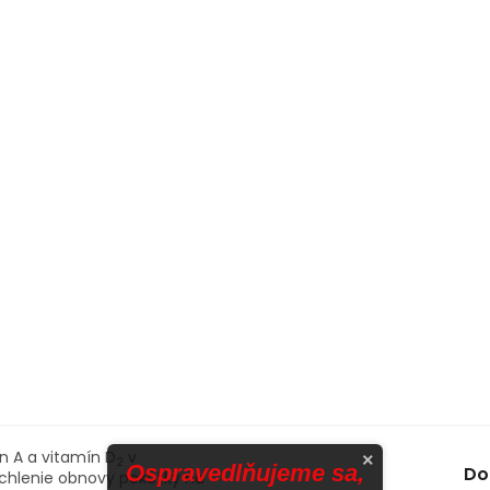
ín A a vitamín D
v
×
2
Ospravedlňujeme sa,
Do
hlenie obnovy pokožky na