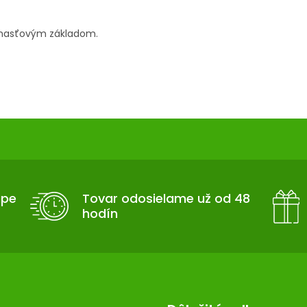
m masťovým základom.
upe
Tovar odosielame už od 48
hodín