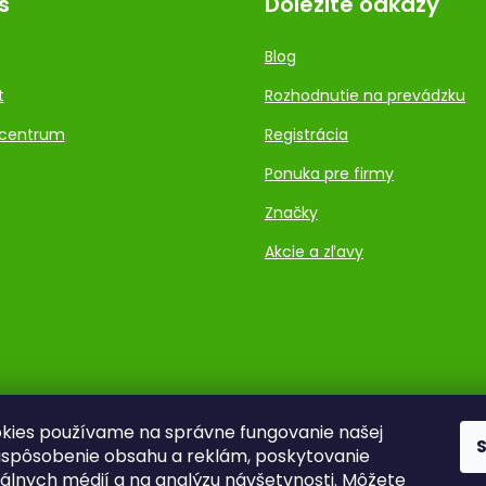
s
Dôležité odkazy
Blog
t
Rozhodnutie na prevádzku
centrum
Registrácia
Ponuka pre firmy
Značky
Akcie a zľavy
kies používame na správne fungovanie našej
rispôsobenie obsahu a reklám, poskytovanie
ciálnych médií a na analýzu návšetvnosti. Môžete