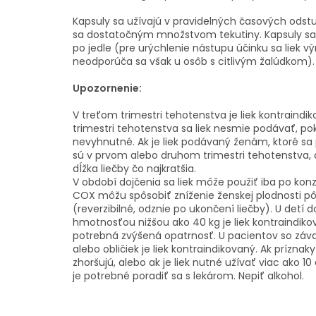
Kapsuly sa užívajú v pravidelných časových odstu
sa dostatočným množstvom tekutiny. Kapsuly sa 
po jedle (pre urýchlenie nástupu účinku sa liek 
neodporúča sa však u osôb s citlivým žalúdkom).
Upozornenie:
V treťom trimestri tehotenstva je liek kontraind
trimestri tehotenstva sa liek nesmie podávať, poki
nevyhnutné. Ak je liek podávaný ženám, ktoré sa
sú v prvom alebo druhom trimestri tehotenstva, 
dĺžka liečby čo najkratšia.
V období dojčenia sa liek môže použiť iba po konzu
COX môžu spôsobiť zníženie ženskej plodnosti p
(reverzibilné, odznie po ukončení liečby). U detí d
hmotnosťou nižšou ako 40 kg je liek kontraindikov
potrebná zvýšená opatrnosť. U pacientov so zá
alebo obličiek je liek kontraindikovaný. Ak príznak
zhoršujú, alebo ak je liek nutné užívať viac ako 10
je potrebné poradiť sa s lekárom. Nepiť alkohol.