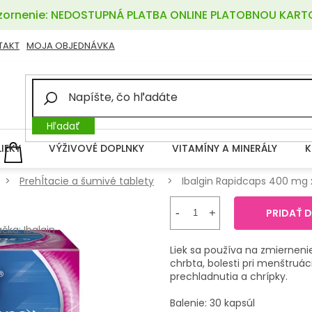
ornenie: NEDOSTUPNÁ PLATBA ONLINE PLATOBNOU KART
TAKT
MOJA OBJEDNÁVKA
Hľadať
LIEKY
VÝŽIVOVÉ DOPLNKY
VITAMÍNY A MINERÁLY
K
NÁKUPNÝ
KOŠÍK
Prehĺtacie a šumivé tablety
Ibalgin Rapidcaps 400 mg 
PRIDAŤ 
ačka:
Ibalgin
Liek sa používa na zmiernenie 
chrbta, bolesti pri menštruáci
prechladnutia a chrípky.
Balenie: 30 kapsúl