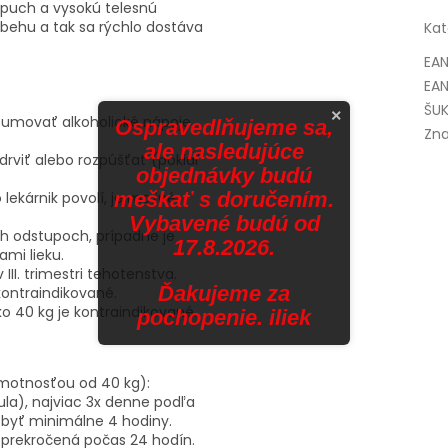
opuch a vysokú telesnú
 obehu a tak sa rýchlo dostáva
Kat
EA
EAN
ŠUK
×
zumovať alkoholické nápoje.
Ospravedlňujeme sa,
Zna
ale nasledujúce
 drviť alebo rozpúšťať (pokiaľ
objednávky budú
meškať s doručením.
 lekárnik povolí, je možné
Vybavené budú od
ch odstupoch, prípadne je
17.8.2026.
mi lieku.
III. trimestri tehotenstva.
Ďakujeme za
ontraindikované.
 40 kg je kontraindikované.
pochopenie. iliek
hmotnosťou od 40 kg):
la), najviac 3x denne podľa
byť minimálne 4 hodiny.
prekročená počas 24 hodín.