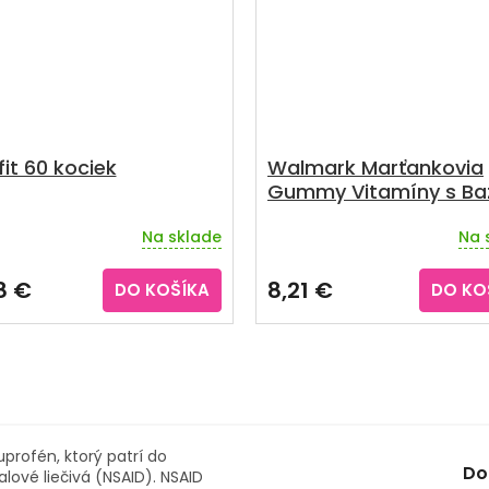
it 60 kociek
Walmark Marťankovia
Gummy Vitamíny s Ba
čiernou 50 ks
Na sklade
Na 
erné
tenie
ktu
8 €
8,21 €
DO KOŠÍKA
DO KO
ičiek.
profén, ktorý patrí do
Do
lové liečivá (NSAID). NSAID