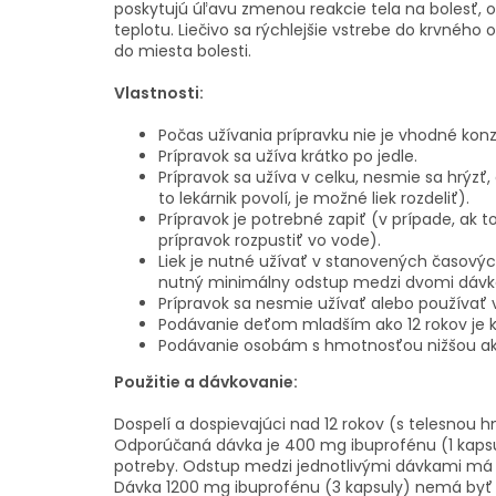
poskytujú úľavu zmenou reakcie tela na bolesť, 
teplotu. Liečivo sa rýchlejšie vstrebe do krvného
do miesta bolesti.
Vlastnosti:
Počas užívania prípravku nie je vhodné kon
Prípravok sa užíva krátko po jedle.
Prípravok sa užíva v celku, nesmie sa hrýzť,
to lekárnik povolí, je možné liek rozdeliť).
Prípravok je potrebné zapiť (v prípade, ak to
prípravok rozpustiť vo vode).
Liek je nutné užívať v stanovených časový
nutný minimálny odstup medzi dvomi dávka
Prípravok sa nesmie užívať alebo používať v 
Podávanie deťom mladším ako 12 rokov je k
Podávanie osobám s hmotnosťou nižšou ako
Použitie a dávkovanie:
Dospelí a dospievajúci nad 12 rokov (s telesnou 
Odporúčaná dávka je 400 mg ibuprofénu (1 kapsu
potreby. Odstup medzi jednotlivými dávkami má 
Dávka 1200 mg ibuprofénu (3 kapsuly) nemá byť 