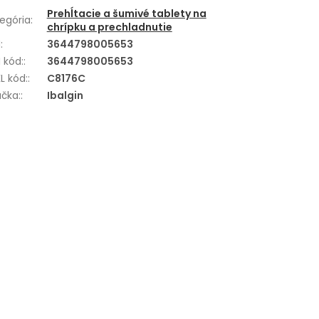
Prehĺtacie a šumivé tablety na
egória
:
chrípku a prechladnutie
N
:
3644798005653
 kód:
:
3644798005653
L kód:
:
C8176C
čka:
:
Ibalgin