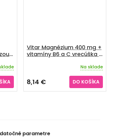
Vitar Magnézium 400 mg +
zou
vitamíny B6 a C vrecúška s
príchuťou grepu 20 ks
sklade
Na sklade
8,14 €
ŠÍKA
DO KOŠÍKA
datočné parametre