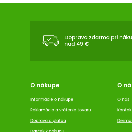
Z
Á
P
Ä
T
Doprava zdarma pri nák
nad 49 €
I
E
O nákupe
O ná
Informácie o nákupe
O nás
Reklamácia a vrátenie tovaru
Kontak
Doprava a platba
Dermo
Darček k nákupu