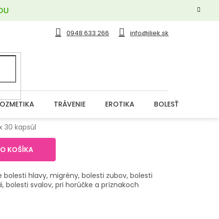
OU
0948 633 266
info@iliek.sk
OZMETIKA
TRÁVENIE
EROTIKA
BOLESŤ
DERM
x 30 kapsúl
DO KOŠÍKA
bolesti hlavy, migrény, bolesti zubov, bolesti
i, bolesti svalov, pri horúčke a príznakoch