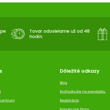
upe
Tovar odosielame už od 48
hodín
s
Dôležité odkazy
Blog
t
Rozhodnutie na prevádzku
centrum
Registrácia
Ponuka pre firmy