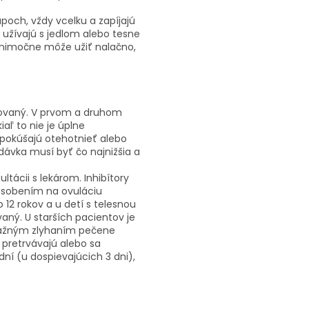
poch, vždy vcelku a zapíjajú
užívajú s jedlom alebo tesne
výnimočne môže užiť nalačno,
ikovaný. V prvom a druhom
aľ to nie je úplne
 pokúšajú otehotnieť alebo
dávka musí byť čo najnižšia a
ltácii s lekárom. Inhibítory
ôsobením na ovuláciu
o 12 rokov a u detí s telesnou
aný. U starších pacientov je
važným zlyhaním pečene
y pretrvávajú alebo sa
 dní (u dospievajúcich 3 dni),