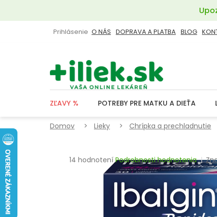
Prejsť
Upoz
na
obsah
Prihlásenie
O NÁS
DOPRAVA A PLATBA
BLOG
KON
ZĽAVY %
POTREBY PRE MATKU A DIEŤA
Domov
Lieky
Chrípka a prechladnutie
Priemerné
14 hodnotení
Podrobnosti hodnotenia
Zn
hodnotenie
produktu
je
3,4
z
5