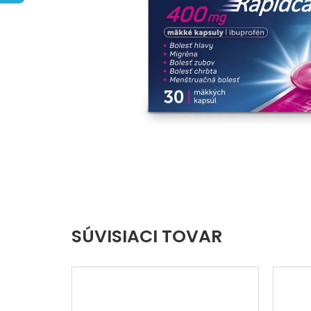
hviezdičiek.
SÚVISIACI TOVAR