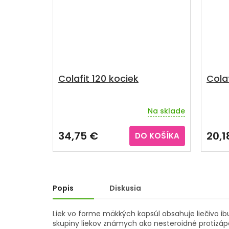
Colafit 120 kociek
Colaf
Na sklade
Priem
hodno
produ
34,75 €
20,1
DO KOŠÍKA
je
5,0
z
5
hviezd
Popis
Diskusia
Liek vo forme mäkkých kapsúl obsahuje liečivo ibu
skupiny liekov známych ako nesteroidné protizápa