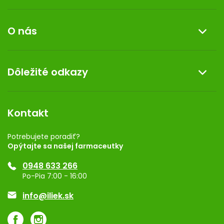
Informácie o nákupe
O nás
Reklamácia a vrátenie tovaru
Doprava a platba
O nás
Dôležité odkazy
Darček k nákupu
Kontakt
Obchodné podmienky
Dermocentrum
Blog
Vernostný program
Kontakt
Rozhodnutie na prevádzku
Registrácia
Potrebujete poradiť?
Opýtajte sa našej farmaceutky
Ponuka pre firmy
0948 633 266
Značky
Po-Pia 7:00 - 16:00
Akcie a zľavy
info@iliek.sk