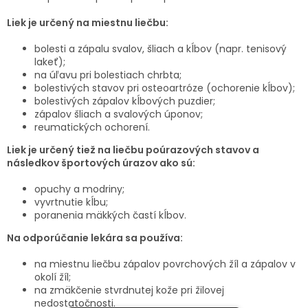
Liek je určený na miestnu liečbu:
bolesti a zápalu svalov, šliach a kĺbov (napr. tenisový
lakeť);
na úľavu pri bolestiach chrbta;
bolestivých stavov pri osteoartróze (ochorenie kĺbov);
bolestivých zápalov kĺbových puzdier;
zápalov šliach a svalových úponov;
reumatických ochorení.
Liek je určený tiež na liečbu poúrazových stavov a
následkov športových úrazov ako sú:
opuchy a modriny;
vyvrtnutie kĺbu;
poranenia mäkkých častí kĺbov.
Na odporúčanie lekára sa používa:
na miestnu liečbu zápalov povrchových žíl a zápalov v
okolí žíl;
na zmäkčenie stvrdnutej kože pri žilovej
nedostatočnosti.