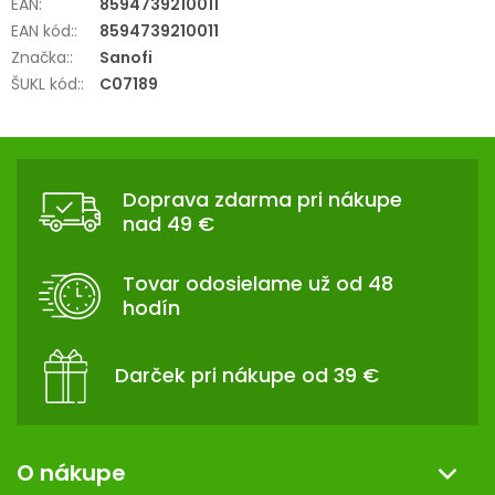
EAN
:
8594739210011
EAN kód:
:
8594739210011
Značka:
:
Sanofi
ŠUKL kód:
:
C07189
Z
Á
Doprava zdarma pri nákupe
P
nad 49 €
Ä
T
Tovar odosielame už od 48
I
hodín
E
Darček pri nákupe od 39 €
O nákupe