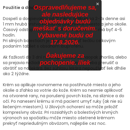
×
Ospravedlňujeme sa,
Použitie a dávkovanie:
ale nasledujúce
Dospelí a dospievajúci od 12 rokov: aplikuje sa 2-3x denne asi
objednávky budú
1 mm hrubá vrstva krému na postihnuté miesto a jeho okolie.
meškať s doručením.
Časový odstup medzi jednotlivými aplikáciami má byť 4-5
Vybavené budú od
hodín.
Pri silných bolestiach je vhodné doplniť liečbu celkovým
17.8.2026.
podaním tabliet s obsahom ibuprofénu.
Ďakujeme za
Ak ťažkosti do 3 dní neustúpia alebo sa naopak zhoršia, alebo
pochopenie. iliek
sa prejavia nežiaduce účinky lieku, liečbu treba prerušiť a
obrátiť sa na lekára. Bez súhlasu lekára nepoužívať liek dlhšie
ako 2 týždne.
Krém sa aplikuje rovnomerne na postihnuté miesto a jeho
okolie a zľahka sa votrie do kože. Krém sa nesmie aplikovať
na otvorené rany, na porušený povrch kože, na sliznice a do
očí. Po nanesení krému si má pacient umyť ruky (ak nie sú
liečeným miestom). U žilových ochorení sa môže priložiť
kompresívny obväz. Pri rozsiahlych a bolestivých krvných
výronoch sa spočiatku môže miesto ošetrené krémom
prekryť nepriedušným obväzom, najlepšie cez noc.