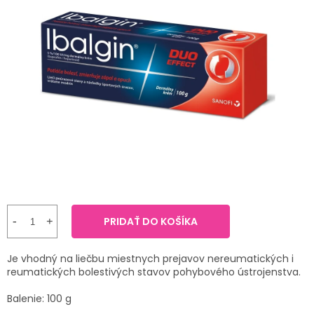
TRÁVENIE
produktu
je
5,0
EROTIKA
z
5
hviezdičiek.
BOLESŤ
DERMATOLÓGIA
DENTÁLNA
HYGIENA
ZDRAVOTNÍCKE
POMÔCKY
PRIDAŤ DO KOŠÍKA
PRÍRODNÉ
Je vhodný na liečbu miestnych prejavov nereumatických i
LIEKY
reumatických bolestivých stavov pohybového ústrojenstva.
Balenie: 100 g
VETERINA