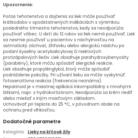
Upozornenie:
Počas tehotenstva a dojčenia sa liek môže používať
krátkodobo v opodstatnených indikáciách s výnimkou
posledného trimestra tehotenstva, kedy sa neodporúča
používať vôbec.
U detí do 12 rokov sa liek nemá používať.
Liek
sa nesmie používať u pacientov s náchylnosťou na
astmatický záchvat, žihľavku alebo alergickú nádchu po
podaní kyseliny acetylsalicylovej či niektorých
protizápalových liečiv.
Liek obsahuje parahydroxybenyoáty
(parabény), ktoré môžu spôsobiť alergické reakcie.
Liek obsahuje propylénglykol, ktorý môže spôsobiť
podráždenie pokožky.
Pri užívaní lieku sa môže vyskytnúť
fotosenzitívna reakcia (frekvencia neznáma).
Heparinoid je v miestnej aplikácii inkompatibilný s mnohými
látkami, napr. s hydrokortizónom.
Neodporúča sa krém riediť
alebo miešať s iným masťovým základom.
Uchovávať pri teplote do 25 °C, v pôvodnom obale na
ochranu pred vlhkosťou.
Dodatočné parametre
Kategória
:
Lieky na kŕčové žily