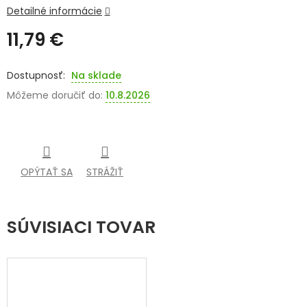
Detailné informácie
SENIORI
11,79 €
ZNAČKY
Jednotková
cena:
Na sklade
Prihlásenie
Môžeme doručiť do:
10.8.2026
OPÝTAŤ SA
STRÁŽIŤ
SÚVISIACI TOVAR