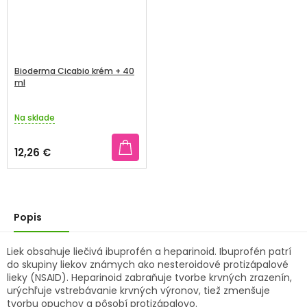
Bioderma Cicabio krém + 40
ml
Na sklade
12,26 €
Popis
Liek obsahuje liečivá ibuprofén a heparinoid. Ibuprofén patrí
do skupiny liekov známych ako nesteroidové protizápalové
lieky (NSAID). Heparinoid zabraňuje tvorbe krvných zrazenín,
urýchľuje vstrebávanie krvných výronov, tiež zmenšuje
tvorbu opuchov a pôsobí protizápalovo.