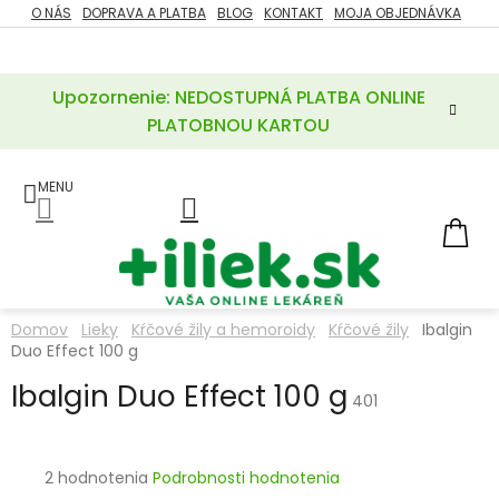
Prejsť
O NÁS
DOPRAVA A PLATBA
BLOG
KONTAKT
MOJA OBJEDNÁVKA
ZĽAVY
na
%
obsah
Upozornenie: NEDOSTUPNÁ PLATBA ONLINE
POTREBY
PRE
PLATOBNOU KARTOU
MATKU
A
DIEŤA
LIEKY
NÁ
KOŠ
VÝŽIVOVÉ
DOPLNKY
Domov
Lieky
Kŕčové žily a hemoroidy
Kŕčové žily
Ibalgin
Duo Effect 100 g
VITAMÍNY
A
MINERÁLY
Ibalgin Duo Effect 100 g
401
KOZMETIKA
Priemerné
2 hodnotenia
Podrobnosti hodnotenia
hodnotenie