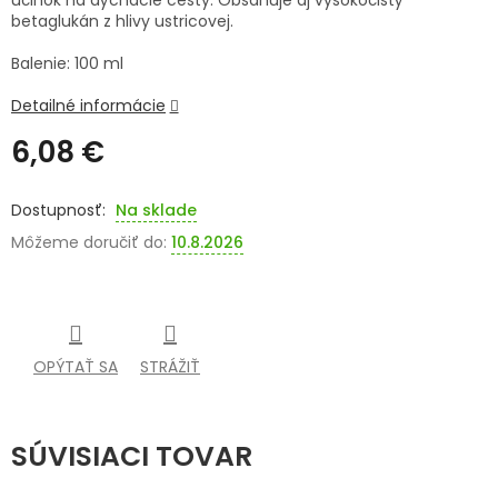
účinok na dýchacie cesty. Obsahuje aj vysokočistý
betaglukán z hlivy ustricovej.
SENIORI
Balenie: 100 ml
ZNAČKY
Detailné informácie
Prihlásenie
6,08 €
Jednotková
cena:
Na sklade
Môžeme doručiť do:
10.8.2026
OPÝTAŤ SA
STRÁŽIŤ
SÚVISIACI TOVAR