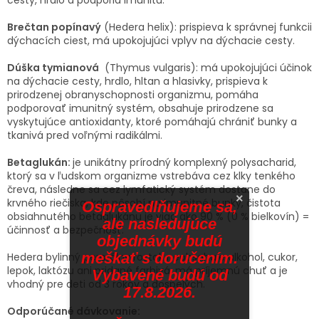
Brečtan popínavý
(Hedera helix): prispieva k správnej funkcii
dýchacích ciest, má upokojujúci vplyv na dýchacie cesty.
Dúška tymianová
(Thymus vulgaris): má upokojujúci účinok
na dýchacie cesty, hrdlo, hltan a hlasivky, prispieva k
prirodzenej obranyschopnosti organizmu, pomáha
podporovať imunitný systém, obsahuje prirodzene sa
vyskytujúce antioxidanty, ktoré pomáhajú chrániť bunky a
tkanivá pred voľnými radikálmi.
Betaglukán:
je unikátny prírodný komplexný polysacharid,
ktorý sa v ľudskom organizme vstrebáva cez klky tenkého
čreva, následne sa cez lymfatický systém dostane do
×
krvného riečiska, kde pôsobí na imunitné bunky, čistota
Ospravedlňujeme sa,
obsiahnutého betaglukánu je viac ako 90 % (0 % bielkovín) =
ale nasledujúce
účinnosť a bezpečnosť.
objednávky budú
meškať s doručením.
Hedera bylinný perorálny roztok neobsahuje alkohol, cukor,
lepok, laktózu ani pridané farbivá, má príjemnú chuť a je
Vybavené budú od
vhodný pre deti od 3 rokov a dospelých.
17.8.2026.
Odporúčané dávkovanie: