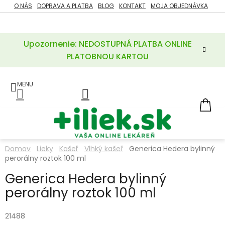
Prejsť
O NÁS
DOPRAVA A PLATBA
BLOG
KONTAKT
MOJA OBJEDNÁVKA
ZĽAVY
na
%
obsah
Upozornenie: NEDOSTUPNÁ PLATBA ONLINE
POTREBY
PRE
PLATOBNOU KARTOU
MATKU
A
DIEŤA
LIEKY
NÁ
KOŠ
VÝŽIVOVÉ
DOPLNKY
Domov
Lieky
Kašeľ
Vlhký kašeľ
Generica Hedera bylinný
perorálny roztok 100 ml
VITAMÍNY
A
MINERÁLY
Generica Hedera bylinný
perorálny roztok 100 ml
KOZMETIKA
21488