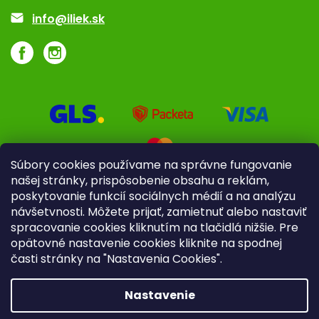
Akcie a zľavy
info@iliek.sk
Súbory cookies používame na správne fungovanie
našej stránky, prispôsobenie obsahu a reklám,
poskytovanie funkcií sociálnych médií a na analýzu
návšetvnosti. Môžete prijať, zamietnuť alebo nastaviť
spracovanie cookies kliknutím na tlačidlá nižšie. Pre
opätovné nastavenie cookies kliknite na spodnej
časti stránky na "Nastavenia Cookies".
Pre firmy
Poradenstvo
Nastavenie
Copyright 2026
iliek.sk
. Všetky práva vyhradené.
Upraviť
nastavenie cookies