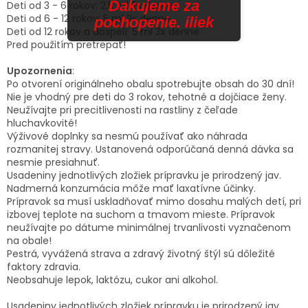
Ďakujeme za
Deti od 3 - 6 rokov: 2,5 ml 2x denne
Deti od 6 - 12 rokov: 5 ml 2x denne
pochopenie. iliek
Deti od 12 rokov a dospelí: 5 ml 3x denne
Pred použitím pretrepať!
Upozornenia
:
Po otvorení originálneho obalu spotrebujte obsah do 30 dní!
Nie je vhodný pre deti do 3 rokov, tehotné a dojčiace ženy.
Neužívajte pri precitlivenosti na rastliny z čeľade
hluchavkovité!
Výživové doplnky sa nesmú používať ako náhrada
rozmanitej stravy. Ustanovená odporúčaná denná dávka sa
nesmie presiahnuť.
Usadeniny jednotlivých zložiek prípravku je prirodzený jav.
Nadmerná konzumácia môže mať laxatívne účinky.
Prípravok sa musí uskladňovať mimo dosahu malých detí, pri
izbovej teplote na suchom a tmavom mieste. Prípravok
neužívajte po dátume minimálnej trvanlivosti vyznačenom
na obale!
Pestrá, vyvážená strava a zdravý životný štýl sú dôležité
faktory zdravia.
Neobsahuje lepok, laktózu, cukor ani alkohol.
Usadeniny jednotlivých zložiek prípravku je prirodzený jav,