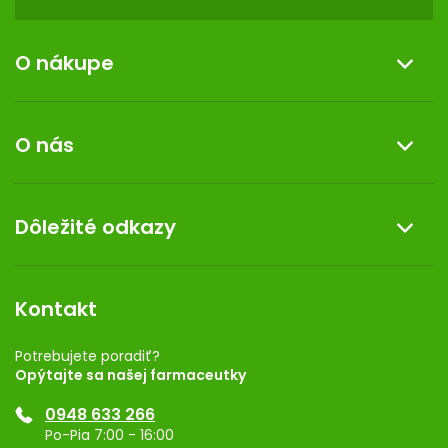
O nákupe
Informácie o nákupe
O nás
Reklamácia a vrátenie tovaru
Doprava a platba
O nás
Dôležité odkazy
Darček k nákupu
Kontakt
Obchodné podmienky
Dermocentrum
Blog
Vernostný program
Kontakt
Rozhodnutie na prevádzku
Registrácia
Potrebujete poradiť?
Opýtajte sa našej farmaceutky
Ponuka pre firmy
0948 633 266
Značky
Po-Pia 7:00 - 16:00