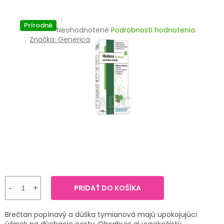
TRÁVENIE
Prírodné
Priemerné
Neohodnotené
Podrobnosti hodnotenia
EROTIKA
hodnotenie
Značka:
Generica
produktu
BOLESŤ
je
0,0
z
DERMATOLÓGIA
5
hviezdičiek.
DENTÁLNA
HYGIENA
ZDRAVOTNÍCKE
POMÔCKY
PRÍRODNÉ
LIEKY
PRIDAŤ DO KOŠÍKA
VETERINA
Brečtan popínavý a dúška tymianová majú upokojujúci