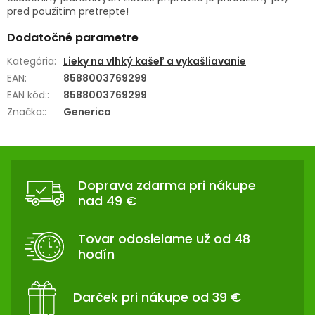
pred použitím pretrepte!
Dodatočné parametre
Kategória
:
Lieky na vlhký kašeľ a vykašliavanie
EAN
:
8588003769299
EAN kód:
:
8588003769299
Značka:
:
Generica
Z
Á
Doprava zdarma pri nákupe
P
nad 49 €
Ä
T
Tovar odosielame už od 48
I
hodín
E
Darček pri nákupe od 39 €