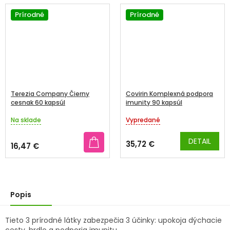
Prírodné
Prírodné
Terezia Company Čierny
Covirin Komplexná podpora
cesnak 60 kapsúl
imunity 90 kapsúl
Na sklade
Vypredané
Priemerné
Priemerné
hodnotenie
hodnotenie
produktu
produktu
DETAIL
35,72 €
16,47 €
je
je
4,7
3,6
z
z
5
5
hviezdičiek.
hviezdičiek.
Popis
Tieto 3 prírodné látky zabezpečia 3 účinky: upokoja dýchacie
cesty, hrdlo a podporia imunitu.