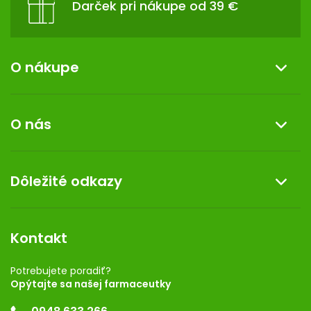
Darček pri nákupe od 39 €
O nákupe
Informácie o nákupe
O nás
Reklamácia a vrátenie tovaru
Doprava a platba
O nás
Dôležité odkazy
Darček k nákupu
Kontakt
Obchodné podmienky
Dermocentrum
Blog
Vernostný program
Kontakt
Rozhodnutie na prevádzku
Registrácia
Potrebujete poradiť?
Opýtajte sa našej farmaceutky
Ponuka pre firmy