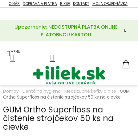
Prejsť
O NÁS
DOPRAVA A PLATBA
BLOG
KONTAKT
MOJA OBJEDNÁVKA
ZĽAVY
na
%
obsah
Upozornenie: NEDOSTUPNÁ PLATBA ONLINE
POTREBY
PRE
PLATOBNOU KARTOU
MATKU
A
DIEŤA
LIEKY
NÁ
KOŠ
VÝŽIVOVÉ
DOPLNKY
Domov
Dentálna hygiena
Medzizubné kefky a nite
GUM
Ortho Superfloss na čistenie strojčekov 50 ks na cievke
VITAMÍNY
A
MINERÁLY
GUM Ortho Superfloss na
čistenie strojčekov 50 ks na
KOZMETIKA
cievke