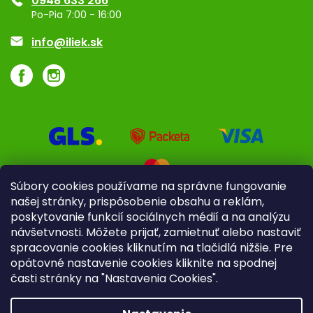
0948 633 266
Značky
Po-Pia 7:00 - 16:00
Akcie a zľavy
info@iliek.sk
Súbory cookies používame na správne fungovanie
našej stránky, prispôsobenie obsahu a reklám,
poskytovanie funkcií sociálnych médií a na analýzu
návšetvnosti. Môžete prijať, zamietnuť alebo nastaviť
spracovanie cookies kliknutím na tlačidlá nižšie. Pre
opätovné nastavenie cookies kliknite na spodnej
časti stránky na "Nastavenia Cookies".
Pre firmy
Poradenstvo