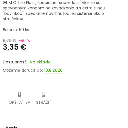
GUM Ortho Floss, špeciálne "superfloss" vlákno so
spevneným koncom na zavádzanie a s extra silnou
SENIORI
"bavlnkou", špeciálne navrhnutou na čistenie okolo
strojčekov.
ZNAČKY
Balenie: 50 ks
Prihlásenie
6,70 €
–50 %
3,35 €
Jednotková
cena:
Na sklade
Môžeme doručiť do:
10.8.2026
OPÝTAŤ SA
STRÁŽIŤ
Popis