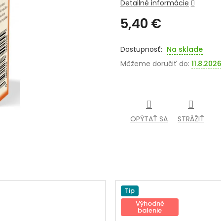
Detailné informácie
5,40 €
Jednotková
cena:
Na sklade
Môžeme doručiť do:
11.8.202
OPÝTAŤ SA
STRÁŽIŤ
Tip
Výhodné
balenie