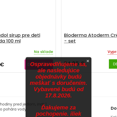
dol sirup pre deti
Bioderma Atoderm C
da 100 ml
- set
Na sklade
Vypr
erné
tenie
×
ktu
34,85 €
Ospravedlňujeme sa,
 €
DE
DO KOŠÍKA
ale nasledujúce
objednávky budú
meškať s doručením.
ičiek.
Vybavené budú od
17.8.2026.
hodiny pred jedlom, inak 1
Ďakujeme za
Do
 do pohára vody
pochopenie. iliek