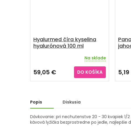
Hyalurmed číra kyselina
Pana
hyalurónová 100 ml
jaho
Na sklade
Priemerné
Priem
hodnotenie
hodno
produktu
produ
59,05 €
5,19
DO KOŠÍKA
je
je
5,0
3,3
z
z
5
5
hviezdičiek.
hviezd
Popis
Diskusia
Dávkovanie: pri nechutenstve 20 - 30 kvapiek 1/2 
kávová lyžička bezprostredne po jedle, najlepšie