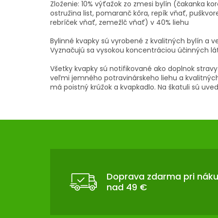
Zloženie: 10% výťažok zo zmesi bylín (čakanka kor
ostružina list, pomaranč kôra, repík vňať, puškvor
rebríček vňať, zemežlč vňať) v 40% liehu
Bylinné kvapky sú vyrobené z kvalitných bylín a v
Vyznačujú sa vysokou koncentráciou účinných lát
Všetky kvapky sú notifikované ako doplnok stravy.
veľmi jemného potravinárskeho liehu a kvalitných
má poistný krúžok a kvapkadlo. Na škatuli sú uved
Z
Á
P
Ä
T
Doprava zdarma pri nák
nad 49 €
I
E