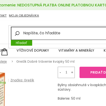
ornenie: NEDOSTUPNÁ PLATBA ONLINE PLATOBNOU KART
TAKT
MOJA OBJEDNÁVKA
Hľadať
LIEKY
VÝŽIVOVÉ DOPLNKY
VITAMÍNY A MINERÁLY
K
NÁKUPNÝ
KOŠÍK
oleje
Grešík Dobré trávenie kvapky 50 ml
PRIDAŤ 
Značka:
Grešík
enia
Byliny obsiahnuté v kvapkách
sústavy.
Balenie: 50 ml