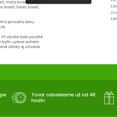
Kat
eň, mäta korenie. Vňať,
EA
ec koreň, horec koreň,
Zna
EAN
eľmi jemného liehu.
ok.
 Pri výrobe bolo použité
 bylín. uzáver poháre
ené účinky aj užívanie
upe
Tovar odosielame už od 48
hodín