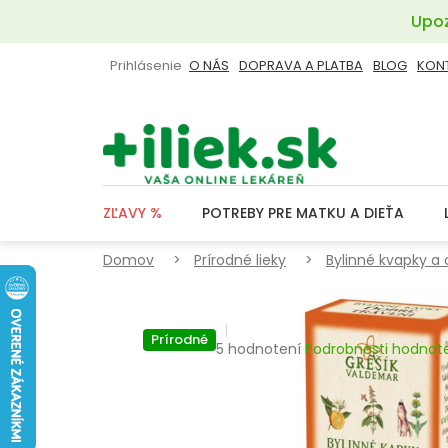
Prejsť
Upoz
na
obsah
Prihlásenie
O NÁS
DOPRAVA A PLATBA
BLOG
KON
ZĽAVY %
POTREBY PRE MATKU A DIEŤA
Domov
Prírodné lieky
Bylinné kvapky a 
Prírodné
Priemerné
5 hodnotení
Podrobnosti hodnot
hodnotenie
produktu
je
3,8
z