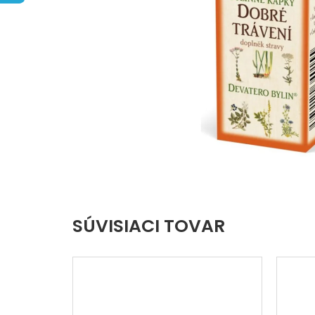
5
hviezdičiek.
SÚVISIACI TOVAR