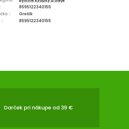
egória
:
Bylinné kvapky a oleje
N
:
8595122340155
čka :
:
Grešík
 :
:
8595122340155
Darček pri nákupe od 39 €