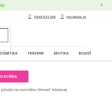
OU
0948 633 266
info@iliek.sk
OZMETIKA
TRÁVENIE
EROTIKA
BOLESŤ
DERM
DO KOŠÍKA
 pôsobí na normálnu činnosť tráviacej