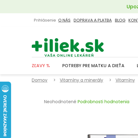
Prejsť
Upoz
na
obsah
Prihlásenie
O NÁS
DOPRAVA A PLATBA
BLOG
KON
ZĽAVY %
POTREBY PRE MATKU A DIEŤA
Domov
Vitamíny a minerály
Vitamíny
Priemerné
Neohodnotené
Podrobnosti hodnotenia
hodnotenie
produktu
je
0,0
z
5