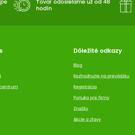
upe
Tovar odosielame už od 48
hodín
s
Dôležité odkazy
Blog
t
Rozhodnutie na prevádzku
centrum
Registrácia
Ponuka pre firmy
Značky
Akcie a zľavy