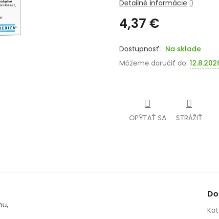
Detailné informácie
4,37 €
Jednotková
cena:
Na sklade
Môžeme doručiť do:
12.8.202
OPÝTAŤ SA
STRÁŽIŤ
Do
mu,
Kat