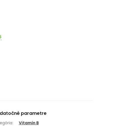
6
datočné parametre
egória
:
Vitamín B