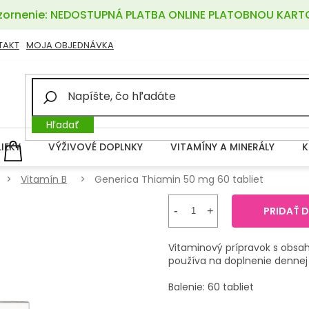
ornenie: NEDOSTUPNÁ PLATBA ONLINE PLATOBNOU KART
TAKT
MOJA OBJEDNÁVKA
Hľadať
LIEKY
VÝŽIVOVÉ DOPLNKY
VITAMÍNY A MINERÁLY
K
NÁKUPNÝ
KOŠÍK
Vitamín B
Generica Thiamin 50 mg 60 tabliet
PRIDAŤ 
Vitaminový prípravok s obsah
používa na doplnenie dennej 
Balenie: 60 tabliet