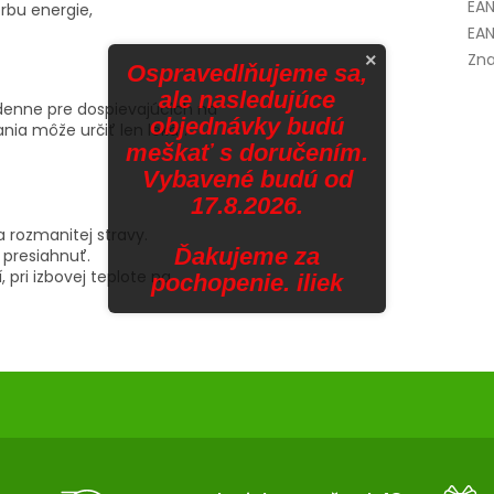
EA
orbu energie,
EAN
Zna
×
Ospravedlňujeme sa,
ale nasledujúce
u denne pre dospievajúcich na
objednávky budú
ia môže určiť len lekár.
meškať s doručením.
Vybavené budú od
17.8.2026.
 rozmanitej stravy.
Ďakujeme za
presiahnuť.
pri izbovej teplote na
pochopenie. iliek