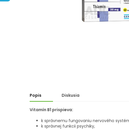
hviezdičiek.
Popis
Diskusia
Vitamín B1 prispieva:
k správnemu fungovaniu nervového systé
k správnej funkcii psychiky,