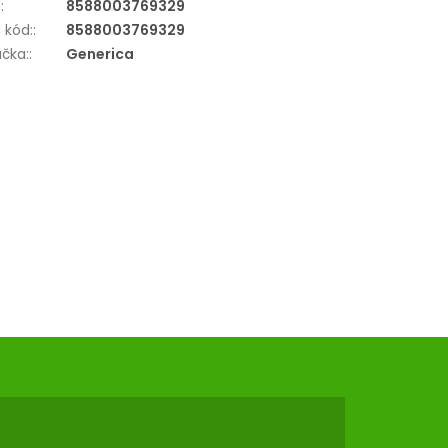
N
:
8588003769329
 kód:
:
8588003769329
čka:
:
Generica