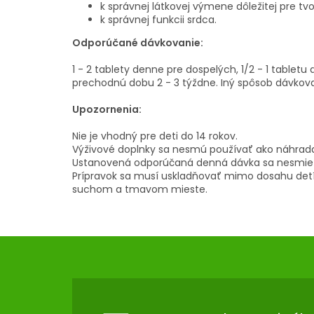
k správnej látkovej výmene dôležitej pre tv
k správnej funkcii srdca.
Odporúčané dávkovanie:
1 - 2 tablety denne pre dospelých, 1/2 - 1 tablet
prechodnú dobu 2 - 3 týždne. Iný spôsob dávkovan
Upozornenia:
Nie je vhodný pre deti do 14 rokov.
Výživové doplnky sa nesmú používať ako náhrada
Ustanovená odporúčaná denná dávka sa nesmie 
Prípravok sa musí uskladňovať mimo dosahu detí, 
suchom a tmavom mieste.
Z
Á
P
Ä