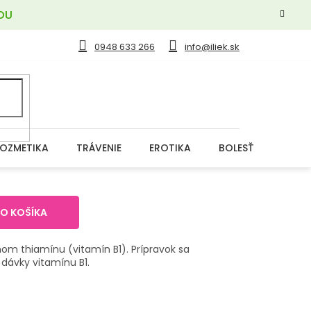
OU
0948 633 266
info@iliek.sk
OZMETIKA
TRÁVENIE
EROTIKA
BOLESŤ
DERM
DO KOŠÍKA
om thiamínu (vitamín B1). Prípravok sa
dávky vitamínu B1.