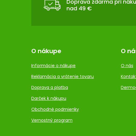
T
Doprava zdarma pri nák
nad 49 €
I
E
O nákupe
O ná
Informácie o nákupe
O nás
Reklamácia a vrátenie tovaru
Kontak
Doprava a platba
Dermo
Darček k nákupu
Obchodné podmienky
Vernostný program