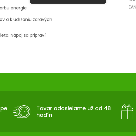
EA
vorbu energie
v a k udržaniu zdravých
eta. Nápoj sa pripraví
upe
Tovar odosielame už od 48
hodín