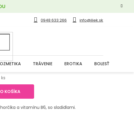
OU
0948 633 266
info@iliek.sk
OZMETIKA
TRÁVENIE
EROTIKA
BOLESŤ
DERM
 ks
DO KOŠÍKA
orčíka a vitamínu B6, so sladidlami.