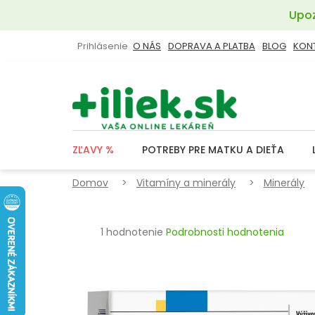
Prejsť
Upoz
na
obsah
Prihlásenie
O NÁS
DOPRAVA A PLATBA
BLOG
KON
ZĽAVY %
POTREBY PRE MATKU A DIEŤA
Domov
Vitamíny a minerály
Minerály
Priemerné
1 hodnotenie
Podrobnosti hodnotenia
hodnotenie
produktu
je
5,0
z
5