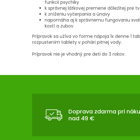
funkcii psychiky
k správnej látkovej premene dôležitej pre t
k zníženiu vyčerpania a únavy
napomáha aj k správnemu fungovaniu svalo
kostí a zubov
Prípravok sa užíva vo forme nápoja 1x denne 1 tabl
rozpustením tablety v pohári pitnej vody.
Prípravok nie je vhodný pre deti do 3 rokov.
Z
Á
P
Ä
T
Doprava zdarma pri nák
nad 49 €
I
E