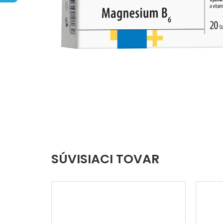
hviezdičiek.
SÚVISIACI TOVAR