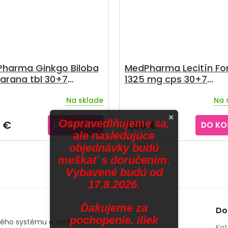
harma Ginkgo Biloba
MedPharma Lecitín Fo
arana tbl 30+7
1325 mg cps 30+7
armo
zadarmo
Na sklade
Na 
×
Ospravedlňujeme sa,
 €
3,08 €
DO KOŠÍKA
DO KO
ale nasledujúce
objednávky budú
meškať s doručením.
Vybavené budú od
17.8.2026.
Ďakujeme za
Do
pochopenie. iliek
vého systému a správnej
Kat