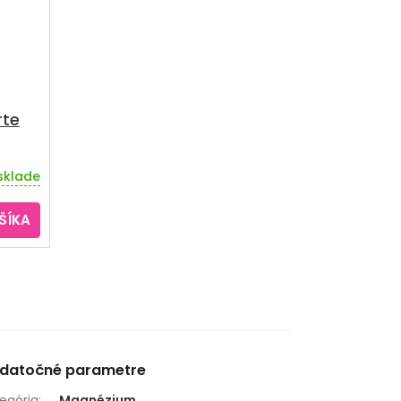
rte
sklade
ŠÍKA
datočné parametre
egória
:
Magnézium