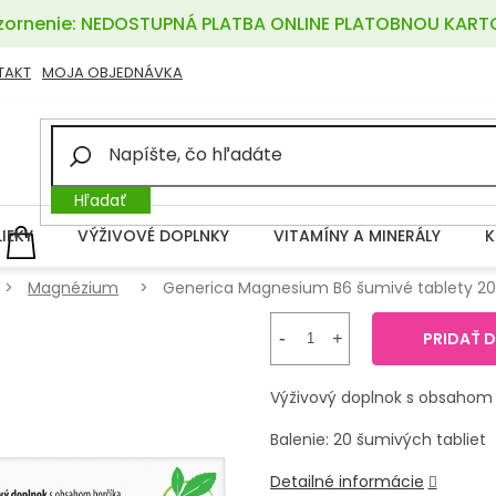
ornenie: NEDOSTUPNÁ PLATBA ONLINE PLATOBNOU KART
TAKT
MOJA OBJEDNÁVKA
Hľadať
LIEKY
VÝŽIVOVÉ DOPLNKY
VITAMÍNY A MINERÁLY
K
NÁKUPNÝ
KOŠÍK
Magnézium
Generica Magnesium B6 šumivé tablety 20
PRIDAŤ 
Výživový doplnok s obsahom h
Balenie: 20 šumivých tabliet
Detailné informácie