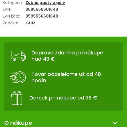
Kategória
:
Zubné pasty a gély
EAN
:
8595556601648
EAN kód:
:
8595556601648
Značka:
:
GUM
Z
Á
Doprava zdarma pri nákupe
P
nad 49 €
Ä
T
Tovar odosielame už od 48
I
hodín
E
Darček pri nákupe od 39 €
O nákupe