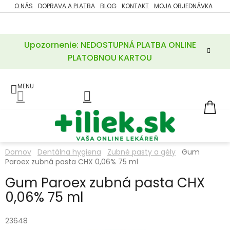
Prejsť
O NÁS
DOPRAVA A PLATBA
BLOG
KONTAKT
MOJA OBJEDNÁVKA
ZĽAVY
na
%
obsah
Upozornenie: NEDOSTUPNÁ PLATBA ONLINE
POTREBY
PRE
PLATOBNOU KARTOU
MATKU
A
DIEŤA
LIEKY
NÁ
KOŠ
VÝŽIVOVÉ
DOPLNKY
Domov
Dentálna hygiena
Zubné pasty a gély
Gum
Paroex zubná pasta CHX 0,06% 75 ml
VITAMÍNY
A
MINERÁLY
Gum Paroex zubná pasta CHX
0,06% 75 ml
KOZMETIKA
23648