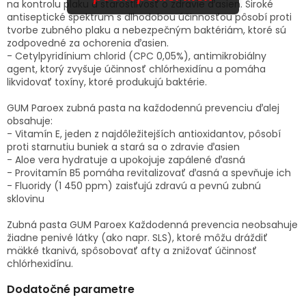
na kontrolu plaku a starostlivosť o zdravie ďasien. Široké
antiseptické spektrum s dlhodobou účinnosťou pôsobí proti
tvorbe zubného plaku a nebezpečným baktériám, ktoré sú
zodpovedné za ochorenia ďasien.
- Cetylpyridínium chlorid (CPC 0,05%), antimikrobiálny
agent, ktorý zvyšuje účinnosť chlórhexidínu a pomáha
likvidovať toxíny, ktoré produkujú baktérie.
GUM Paroex zubná pasta na každodennú prevenciu ďalej
obsahuje:
- Vitamín E, jeden z najdôležitejších antioxidantov, pôsobí
proti starnutiu buniek a stará sa o zdravie ďasien
- Aloe vera hydratuje a upokojuje zapálené ďasná
- Provitamín B5 pomáha revitalizovať ďasná a spevňuje ich
- Fluoridy (1 450 ppm) zaisťujú zdravú a pevnú zubnú
sklovinu
Zubná pasta GUM Paroex Každodenná prevencia neobsahuje
žiadne penivé látky (ako napr. SLS), ktoré môžu dráždiť
mäkké tkanivá, spôsobovať afty a znižovať účinnosť
chlórhexidínu.
Dodatočné parametre