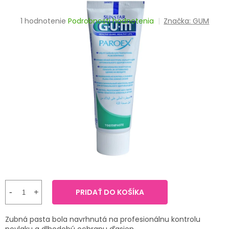
TRÁVENIE
Priemerné
1 hodnotenie
Podrobnosti hodnotenia
Značka:
GUM
hodnotenie
EROTIKA
produktu
je
BOLESŤ
5,0
z
5
DERMATOLÓGIA
hviezdičiek.
DENTÁLNA
HYGIENA
ZDRAVOTNÍCKE
POMÔCKY
PRÍRODNÉ
LIEKY
PRIDAŤ DO KOŠÍKA
VETERINA
Zubná pasta bola navrhnutá na profesionálnu kontrolu