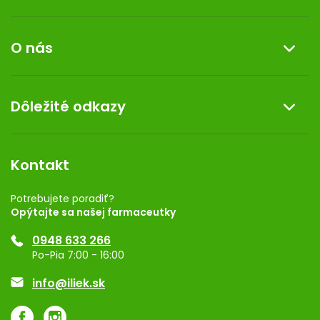
Informácie o nákupe
O nás
Reklamácia a vrátenie tovaru
Doprava a platba
O nás
Dôležité odkazy
Darček k nákupu
Kontakt
Obchodné podmienky
Dermocentrum
Blog
Vernostný program
Kontakt
Rozhodnutie na prevádzku
Registrácia
Potrebujete poradiť?
Opýtajte sa našej farmaceutky
Ponuka pre firmy
0948 633 266
Značky
Po-Pia 7:00 - 16:00
Akcie a zľavy
info@iliek.sk