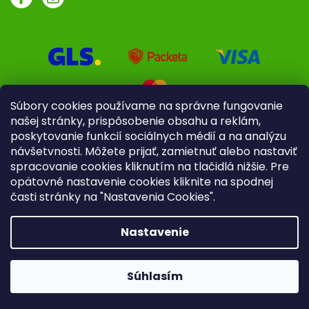
Súbory cookies používame na správne fungovanie
našej stránky, prispôsobenie obsahu a reklám,
poskytovanie funkcií sociálnych médií a na analýzu
návšetvnosti. Môžete prijať, zamietnuť alebo nastaviť
spracovanie cookies kliknutím na tlačidlá nižšie. Pre
opätovné nastavenie cookies kliknite na spodnej
časti stránky na "Nastavenia Cookies".
Pre firmy
Poradenstvo
Nastavenie
Copyright 2026
iliek.sk
. Všetky práva vyhradené.
Upraviť
nastavenie cookies
Súhlasím
Vytvoril Shoptet
|
mime digital