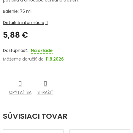
povlaku a dlhodobú ochranu ďasien.
SENIORI
Balenie: 75 ml
ZNAČKY
Detailné informácie
5,88 €
Prihlásenie
Jednotková
cena:
Na sklade
Môžeme doručiť do:
11.8.2026
OPÝTAŤ SA
STRÁŽIŤ
SÚVISIACI TOVAR