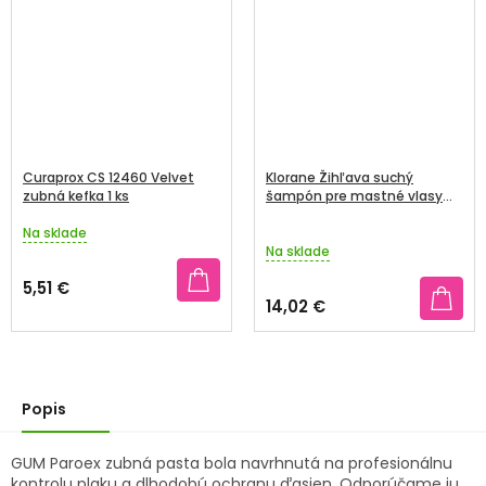
Curaprox CS 12460 Velvet
Klorane Žihľava suchý
zubná kefka 1 ks
šampón pre mastné vlasy
150 ml
Na sklade
Priemerné
Na sklade
hodnotenie
produktu
5,51 €
je
14,02 €
5,0
z
5
hviezdičiek.
Popis
GUM Paroex zubná pasta bola navrhnutá na profesionálnu
kontrolu plaku a dlhodobú ochranu ďasien. Odporúčame ju