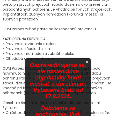
preto pri prvých prejavoch zápalu ďasien a ako prevenciu
parodontálnych ochorení. Je vhodná pri fixných strojčekoch,
implantátoch, zubných náhradách (korunka, mostík) či
zubných protézach.
GUM Paroex zubná pasta na každodennú prevenciu
KAŽDODENNÁ PREVENCIA
- Prevencia krvácania ďasien
- Prevencia zápalu ďasien
- Prevencia hromadenia zubného plaku
- Dlhodobá ochrana ďasien
×
Ospravedlňujeme sa,
GUM Paroex KAŽDODENNÁ PREVENCIA zubná pasta bola
ale nasledujúce
navrhnutá na profesionálnu kontrolu plaku a dlhodobú
objednávky budú
ochranu ďasien. Odporúčame ju preto pri prvých prejavoch
zápalu ďasien a ako prevenciu parodontálnych ochorení. Je
meškať s doručením.
vhodná pri fixných strojčekoch, implantátoch, zubných
Vybavené budú od
náhradách (korunka, mostík) či zubných protézach.
17.8.2026.
Obsahuje špeciálnu formulu Dual Action Antibacterial
Ďakujeme za
System:
- Chlórhexidín diglukonát (CHX 0,06%), profesionálna zložka
pochopenie. iliek