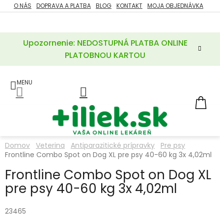
Prejsť
O NÁS
DOPRAVA A PLATBA
BLOG
KONTAKT
MOJA OBJEDNÁVKA
ZĽAVY
na
%
obsah
Upozornenie: NEDOSTUPNÁ PLATBA ONLINE
POTREBY
PRE
PLATOBNOU KARTOU
MATKU
A
DIEŤA
LIEKY
NÁ
KOŠ
VÝŽIVOVÉ
DOPLNKY
Domov
Veterina
Antiparazitické prípravky
Pre psy
Frontline Combo Spot on Dog XL pre psy 40-60 kg 3x 4,02ml
VITAMÍNY
A
MINERÁLY
Frontline Combo Spot on Dog XL
pre psy 40-60 kg 3x 4,02ml
KOZMETIKA
23465