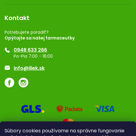
Obchodné podmienky
Dermocentrum
Blog
Vernostný program
Kontakt
Rozhodnutie na prevádzku
Registrácia
Potrebujete poradiť?
Opýtajte sa našej farmaceutky
Ponuka pre firmy
0948 633 266
Značky
Po-Pia 7:00 - 16:00
Akcie a zľavy
info@iliek.sk
Súbory cookies používame na správne fungovanie