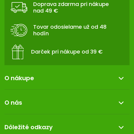
Doprava zdarma pri nákupe
P
nad 49 €
Ä
T
Tovar odosielame už od 48
I
hodín
E
Darček pri nákupe od 39 €
O nákupe
Informácie o nákupe
O nás
Reklamácia a vrátenie tovaru
Doprava a platba
O nás
Dôležité odkazy
Darček k nákupu
Kontakt