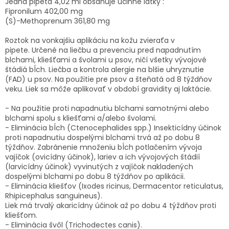
Jedna pipeta 4,02 ml obsahuje účinné látky :
Fipronilum 402,00 mg
(S)-Methoprenum 361,80 mg
Roztok na vonkajšiu aplikáciu na kožu zvieraťa v
pipete. Určené na liečbu a prevenciu pred napadnutím
blchami, kliešťami a švolami u psov, ničí všetky vývojové
štádiá bĺch. Liečba a kontrola alergie na blšie uhryznutie
(FAD) u psov. Na použitie pre psov a šteňatá od 8 týždňov
veku. Liek sa môže aplikovať v období gravidity aj laktácie.
- Na použitie proti napadnutiu blchami samotnými alebo
blchami spolu s kliešťami a/alebo švolami.
- Eliminácia bĺch (Ctenocephalides spp.) Insekticídny účinok
proti napadnutiu dospelými blchami trvá až po dobu 8
týždňov. Zabránenie množeniu bĺch potlačením vývoja
vajíčok (ovicídny účinok), lariev a ich vývojových štádií
(larvicídny účinok) vyvinutých z vajíčok nakladených
dospelými blchami po dobu 8 týždňov po aplikácii.
- Eliminácia kliešťov (Ixodes ricinus, Dermacentor reticulatus,
Rhipicephalus sanguineus).
Liek má trvalý akaricídny účinok až po dobu 4 týždňov proti
kliešťom.
- Eliminácia švôl (Trichodectes canis).