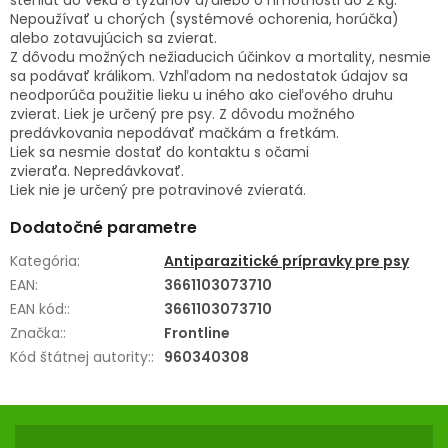
Nepoužívať u chorých (systémové ochorenia, horúčka)
alebo zotavujúcich sa zvierat.
Z dôvodu možných nežiaducich účinkov a mortality, nesmie
sa podávať králikom. Vzhľadom na nedostatok údajov sa
neodporúča použitie lieku u iného ako cieľového druhu
zvierat. Liek je určený pre psy. Z dôvodu možného
predávkovania nepodávať mačkám a fretkám.
Liek sa nesmie dostať do kontaktu s očami
zvieraťa. Nepredávkovať.
Liek nie je určený pre potravinové zvieratá.
Dodatočné parametre
Kategória
:
Antiparazitické prípravky pre psy
EAN
:
3661103073710
EAN kód:
:
3661103073710
Značka:
:
Frontline
Kód štátnej autority:
:
960340308
Z
Á