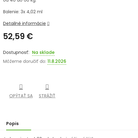
od 40 do 60 kg.
SENIORI
Balenie: 3x 4,02 ml
ZNAČKY
Detailné informácie
52,59 €
Prihlásenie
Jednotková
cena:
Na sklade
Môžeme doručiť do:
11.8.2026
OPÝTAŤ SA
STRÁŽIŤ
Popis