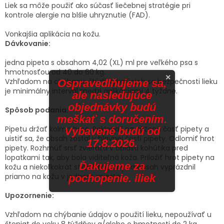
Liek sa môže použiť ako súčasť liečebnej stratégie pri
kontrole alergie na blšie uhryznutie (FAD).
Vonkajšia aplikácia na kožu.
Dávkovanie:
jedna pipeta s obsahom 4,02 (XL) ml pre veľkého psa s
hmotnosťou od 40 do 60 kg.
×
Vzhľadom na chýbanie štúdií týkajúcich sa bezpečnosti lieku
Ospravedlňujeme sa,
je minimálny interval medzi aplikáciami 4 týždne.
ale nasledujúce
objednávky budú
Spôsob podania:
meškať s doručením.
Pipetu držať kolmo hore. Poklepať na zúženú časť pipety a
Vybavené budú od
uistiť sa, že obsah zostal v hlavnej časti pipety. Odlomiť hrot
17.8.2026.
pipety. Rozhrnúť srsť zvieraťa v oblasti kohútika pred
lopatkami tak, aby bola viditeľná koža. Priložiť hrot pipety na
Ďakujeme za
kožu a niekoľkokrát stlačiť tak, aby sa obsah vyprázdnil
priamo na kožu v jednom mieste.
pochopenie. iliek
Upozornenie:
Vzhľadom na chýbanie údajov o použití lieku, nepoužívať u
šteniat do veku 8 týždňov a/alebo o hmotnosti do 2 kg.